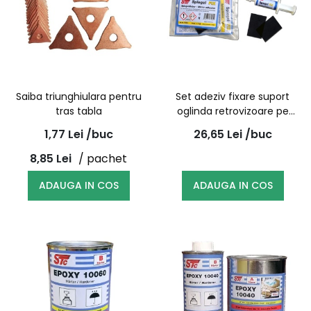
Saiba triunghiulara pentru
Set adeziv fixare suport
tras tabla
oglinda retrovizoare pe
parbriz 1g | STC
1,77
Lei
/buc
26,65
Lei
/buc
8,85
Lei
/ pachet
ADAUGA IN COS
ADAUGA IN COS