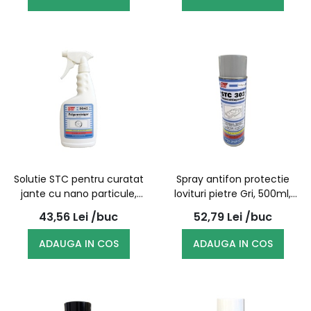
Solutie STC pentru curatat
Spray antifon protectie
jante cu nano particule,
lovituri pietre Gri, 500ml,
5045, pulverizator 500ml
303 | STC
43,56
Lei
/buc
52,79
Lei
/buc
ADAUGA IN COS
ADAUGA IN COS