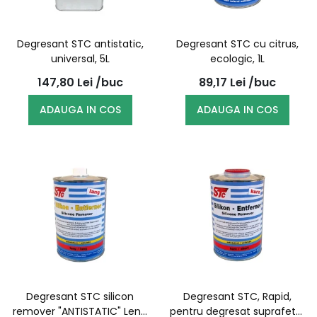
Degresant STC antistatic,
Degresant STC cu citrus,
universal, 5L
ecologic, 1L
147,80
Lei
/buc
89,17
Lei
/buc
ADAUGA IN COS
ADAUGA IN COS
Degresant STC silicon
Degresant STC, Rapid,
remover "ANTISTATIC" Lent,
pentru degresat suprafete,