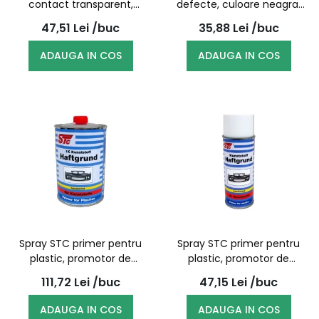
contact transparent,
defecte, culoare neagra,
400ML
400ml
47,51
Lei
/buc
35,88
Lei
/buc
ADAUGA IN COS
ADAUGA IN COS
Spray STC primer pentru
Spray STC primer pentru
plastic, promotor de
plastic, promotor de
aderenta transparent, 1l
aderenta transparent,
111,72
Lei
/buc
47,15
Lei
/buc
400ml
ADAUGA IN COS
ADAUGA IN COS