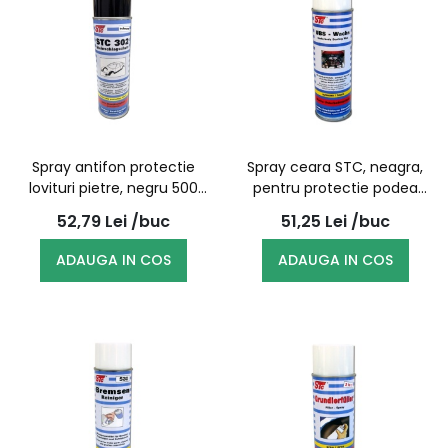
Spray antifon protectie
Spray ceara STC, neagra,
lovituri pietre, negru 500
pentru protectie podea
ml, 302 | STC
auto - 3850, 500ML
52,79
Lei
/buc
51,25
Lei
/buc
ADAUGA IN COS
ADAUGA IN COS