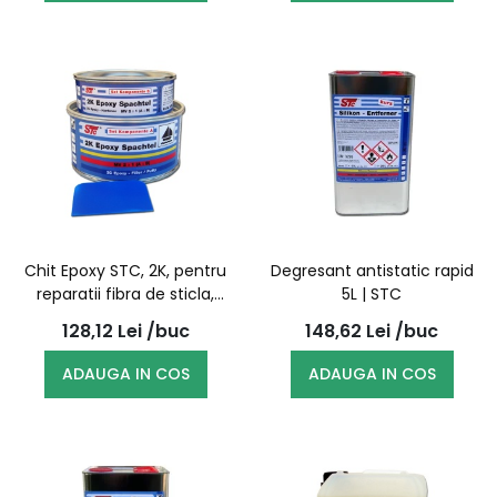
Chit Epoxy STC, 2K, pentru
Degresant antistatic rapid
reparatii fibra de sticla,
5L | STC
600g |
128,12
Lei
/buc
148,62
Lei
/buc
ADAUGA IN COS
ADAUGA IN COS