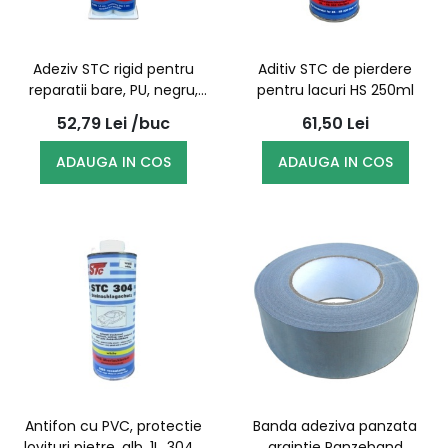
Adeziv STC rigid pentru
Aditiv STC de pierdere
reparatii bare, PU, negru,
pentru lacuri HS 250ml
tub dublu, 50ml
52,79
Lei
/buc
61,50
Lei
ADAUGA IN COS
ADAUGA IN COS
Antifon cu PVC, protectie
Banda adeziva panzata
lovituri pietre, alb, 1L, 304 |
argintie Panzeband