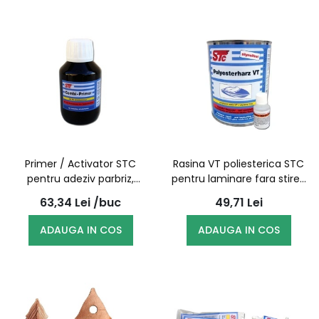
Primer / Activator STC
Rasina VT poliesterica STC
pentru adeziv parbriz,
pentru laminare fara stiren
100ml
0.5l cu intaritor
63,34
Lei
/buc
49,71
Lei
ADAUGA IN COS
ADAUGA IN COS