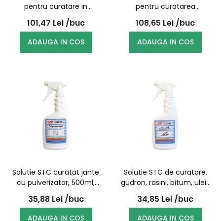
pentru curatare in
pentru curatarea
atelierele auto HP-CLEANER
interioarelor 5042 (Fresh
101,47
Lei
/buc
108,65
Lei
/buc
5041, 1L
scent) 5L
ADAUGA IN COS
ADAUGA IN COS
Solutie STC curatat jante
Solutie STC de curatare,
cu pulverizator, 500ml,
gudron, rasini, bitum, ulei-
5046
uri, pulverizator, 5052
35,88
Lei
/buc
34,85
Lei
/buc
500ml
ADAUGA IN COS
ADAUGA IN COS