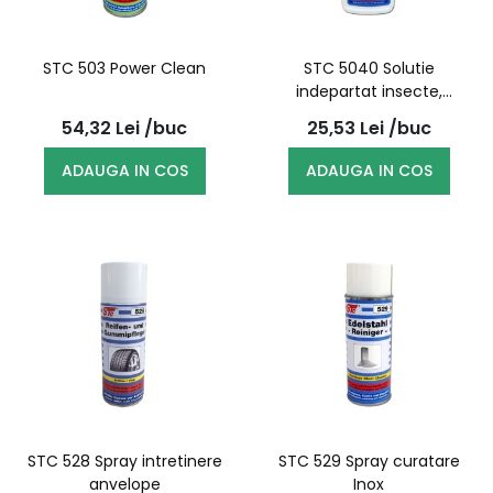
STC 503 Power Clean
STC 5040 Solutie
indepartat insecte,
pulverizator 500ml
54,32
Lei
/buc
25,53
Lei
/buc
ADAUGA IN COS
ADAUGA IN COS
STC 528 Spray intretinere
STC 529 Spray curatare
anvelope
Inox