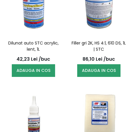
Dilunat auto STC acrylic,
Filler gri 2K, HS 4:1, 610 DS, 1L
lent, 1L
| STC
42,23
Lei
/buc
86,10
Lei
/buc
ADAUGA IN COS
ADAUGA IN COS