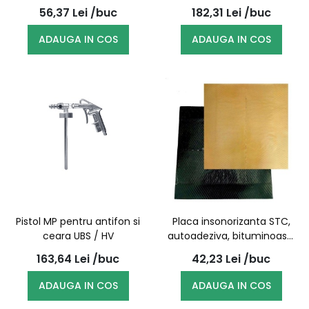
56,37
Lei
/buc
182,31
Lei
/buc
ADAUGA IN COS
ADAUGA IN COS
Pistol MP pentru antifon si
Placa insonorizanta STC,
ceara UBS / HV
autoadeziva, bituminoasa,
termoformare,
163,64
Lei
/buc
42,23
Lei
/buc
50cm*50cm
ADAUGA IN COS
ADAUGA IN COS