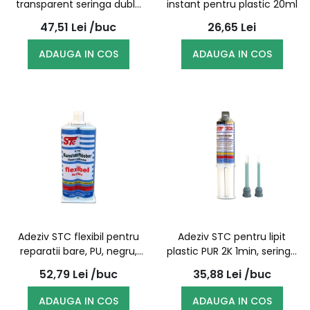
transparent seringa dubla
instant pentru plastic 20ml
24ml, 5min | STC
47,51
Lei
/buc
26,65
Lei
ADAUGA IN COS
ADAUGA IN COS
Adeziv STC flexibil pentru
Adeziv STC pentru lipit
reparatii bare, PU, negru,
plastic PUR 2K 1min, seringa
tub dublu, 50ml
dubla + 2 mixere 25g
52,79
Lei
/buc
35,88
Lei
/buc
ADAUGA IN COS
ADAUGA IN COS