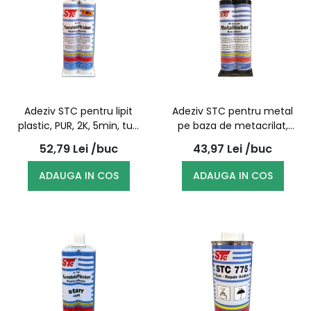
Adeziv STC pentru lipit
Adeziv STC pentru metal
plastic, PUR, 2K, 5min, tub
pe baza de metacrilat,
dublu, 50g
bicomponent, seringa
52,79
Lei
/buc
43,97
Lei
/buc
dubla, 50ml
ADAUGA IN COS
ADAUGA IN COS