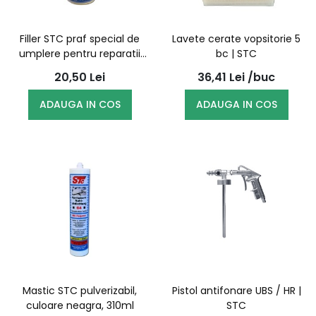
Filler STC praf special de
Lavete cerate vopsitorie 5
umplere pentru reparatii
bc | STC
plastic 20ml
20,50
Lei
36,41
Lei
/buc
ADAUGA IN COS
ADAUGA IN COS
Mastic STC pulverizabil,
Pistol antifonare UBS / HR |
culoare neagra, 310ml
STC