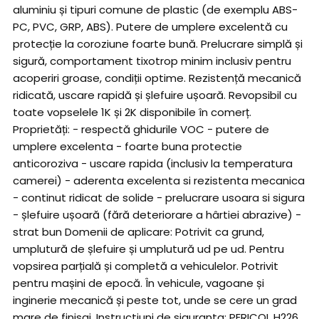
aluminiu și tipuri comune de plastic (de exemplu ABS-
PC, PVC, GRP, ABS). Putere de umplere excelentă cu
protecție la coroziune foarte bună. Prelucrare simplă și
sigură, comportament tixotrop minim inclusiv pentru
acoperiri groase, condiții optime. Rezistență mecanică
ridicată, uscare rapidă și șlefuire ușoară. Revopsibil cu
toate vopselele 1K și 2K disponibile în comerț.
Proprietăți: - respectă ghidurile VOC - putere de
umplere excelenta - foarte buna protectie
anticoroziva - uscare rapida (inclusiv la temperatura
camerei) - aderenta excelenta si rezistenta mecanica
- continut ridicat de solide - prelucrare usoara si sigura
- șlefuire ușoară (fără deteriorare a hârtiei abrazive) -
strat bun Domenii de aplicare: Potrivit ca grund,
umplutură de șlefuire și umplutură ud pe ud. Pentru
vopsirea parțială și completă a vehiculelor. Potrivit
pentru mașini de epocă. În vehicule, vagoane și
inginerie mecanică și peste tot, unde se cere un grad
mare de finisaj. Instructiuni de siguranta: PERICOL H226