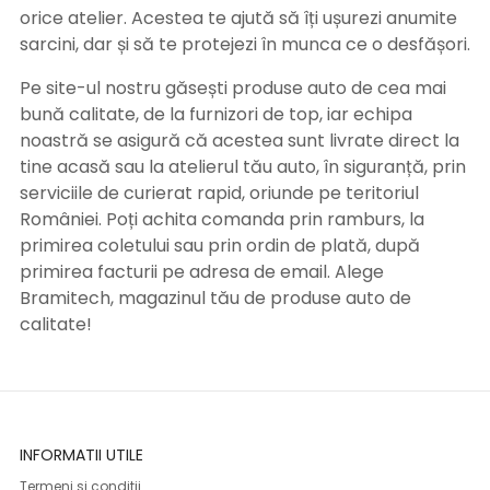
orice atelier. Acestea te ajută să îți ușurezi anumite
sarcini, dar și să te protejezi în munca ce o desfășori.
Pe site-ul nostru găsești produse auto de cea mai
bună calitate, de la furnizori de top, iar echipa
noastră se asigură că acestea sunt livrate direct la
tine acasă sau la atelierul tău auto, în siguranță, prin
serviciile de curierat rapid, oriunde pe teritoriul
României. Poți achita comanda prin ramburs, la
primirea coletului sau prin ordin de plată, după
primirea facturii pe adresa de email. Alege
Bramitech, magazinul tău de produse auto de
calitate!
INFORMATII UTILE
Termeni si conditii