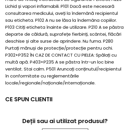
Lichid și vapori inflamabili. P101 Dacă este necesară
consultarea medicului, aveți la îndemână recipientul
sau eticheta. P102 A nu se lăsa la îndemâna copiilor.
P103 Citiți eticheta înainte de utilizare. P210 A se păstra
departe de căldură, suprafețe fierbinți, scântei, flăcări
deschise și alte surse de aprindere. Nu fuma. P280
Purtați mănuși de protecție/protecție pentru ochi.
P302+P352 ÎN CAZ DE CONTACT CU PIELEA: Spălați cu
multă apă. P403+P235 A se păstra într-un loc bine
ventilat. Stai calm. P501 Aruncați conținutul/recipientul
în conformitate cu reglementările
locale/regionale/naționale/internaționale.
CE SPUN CLIENTII
Deții sau ai utilizat produsul?