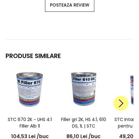
POSTEAZA REVIEW
PRODUSE SIMILARE
STC 670 2K - UHS 4:1
Filler gri 2K, HS 4:1, 610
STC Intartit
Filler Alb 1l
DS, 1L | STC
pentru Fil
670, 
104,53
Lei
/buc
86,10
Lei
/buc
49,20
L