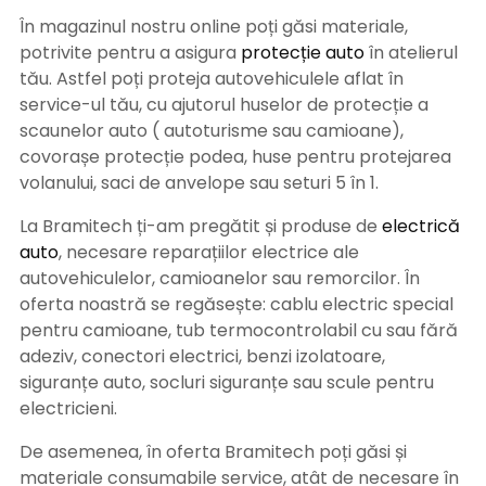
În magazinul nostru online poți găsi materiale,
potrivite pentru a asigura
protecție auto
î
n atelierul
tău. Astfel poți proteja autovehiculele aflat în
service-ul tău, cu ajutorul huselor de protecție a
scaunelor auto ( autoturisme sau camioane),
covorașe protecție podea, huse pentru protejarea
volanului, saci de anvelope sau seturi 5 în 1.
La Bramitech ți-am pregătit și produse de
electrică
auto
, necesare reparațiilor electrice ale
autovehiculelor, camioanelor sau remorcilor. În
oferta noastră se regăsește: cablu electric special
pentru camioane, tub termocontrolabil cu sau fără
adeziv, conectori electrici, benzi izolatoare,
siguranțe auto, socluri siguranțe sau scule pentru
electricieni.
De asemenea, în oferta Bramitech poți găsi și
materiale consumabile service, atât de necesare în