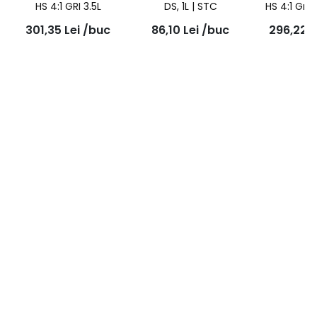
HS 4:1 GRI 3.5L
DS, 1L | STC
HS 4:1 Gri 
301,35
Lei
/buc
86,10
Lei
/buc
296,22
L