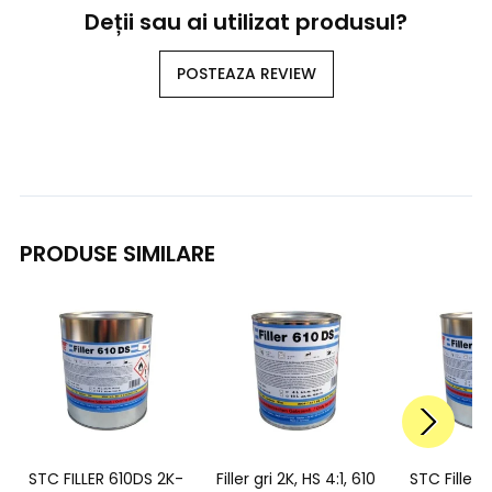
Deții sau ai utilizat produsul?
POSTEAZA REVIEW
PRODUSE SIMILARE
STC FILLER 610DS 2K-
Filler gri 2K, HS 4:1, 610
STC Filler 