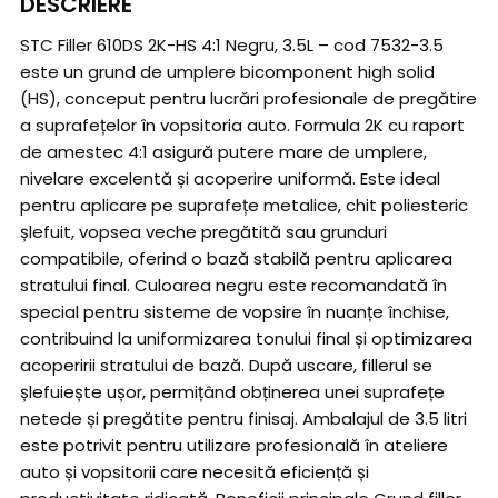
DESCRIERE
STC Filler 610DS 2K-HS 4:1 Negru, 3.5L – cod 7532-3.5
este un grund de umplere bicomponent high solid
(HS), conceput pentru lucrări profesionale de pregătire
a suprafețelor în vopsitoria auto. Formula 2K cu raport
de amestec 4:1 asigură putere mare de umplere,
nivelare excelentă și acoperire uniformă. Este ideal
pentru aplicare pe suprafețe metalice, chit poliesteric
șlefuit, vopsea veche pregătită sau grunduri
compatibile, oferind o bază stabilă pentru aplicarea
stratului final. Culoarea negru este recomandată în
special pentru sisteme de vopsire în nuanțe închise,
contribuind la uniformizarea tonului final și optimizarea
acoperirii stratului de bază. După uscare, fillerul se
șlefuiește ușor, permițând obținerea unei suprafețe
netede și pregătite pentru finisaj. Ambalajul de 3.5 litri
este potrivit pentru utilizare profesională în ateliere
auto și vopsitorii care necesită eficiență și