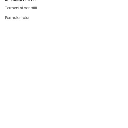
Termeni si conditii
Formular retur
Confidentialitate
Politica de Cookies
ANPC
Solutionarea litigiilor
Informatii legale
ASISTENTA
Contact
Cum cumpar
Cum platesc
Livrarea produselor