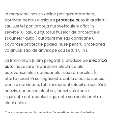
În magazinul nostru online poți găsi materiale,
potrivite pentru a asigura
protecție auto
î
n atelierul
tău. Astfel poți proteja autovehiculele aflat în
service-ul tău, cu ajutorul huselor de protecție a
scaunelor auto ( autoturisme sau camioane),
covorașe protecție podea, huse pentru protejarea
volanului, saci de anvelope sau seturi 5 în 1.
La Bramitech ți-am pregătit și produse de
electrică
auto
, necesare reparațiilor electrice ale
autovehiculelor, camioanelor sau remorcilor. În
oferta noastră se regăsește: cablu electric special
pentru camioane, tub termocontrolabil cu sau fără
adeziv, conectori electrici, benzi izolatoare,
siguranțe auto, socluri siguranțe sau scule pentru
electricieni.
De asemenea, în oferta Bramitech poți găsi și