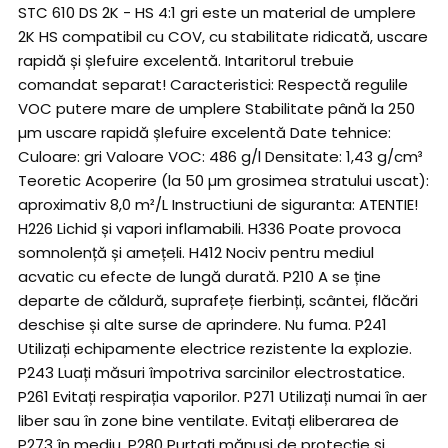
STC 610 DS 2K - HS 4:1 gri este un material de umplere
2K HS compatibil cu COV, cu stabilitate ridicată, uscare
rapidă și șlefuire excelentă. Intaritorul trebuie
comandat separat! Caracteristici: Respectă regulile
VOC putere mare de umplere Stabilitate până la 250
µm uscare rapidă șlefuire excelentă Date tehnice:
Culoare: gri Valoare VOC: 486 g/l Densitate: 1,43 g/cm³
Teoretic Acoperire (la 50 µm grosimea stratului uscat):
aproximativ 8,0 m²/L Instructiuni de siguranta: ATENTIE!
H226 Lichid și vapori inflamabili. H336 Poate provoca
somnolență și amețeli. H412 Nociv pentru mediul
acvatic cu efecte de lungă durată. P210 A se ține
departe de căldură, suprafețe fierbinți, scântei, flăcări
deschise și alte surse de aprindere. Nu fuma. P241
Utilizați echipamente electrice rezistente la explozie.
P243 Luați măsuri împotriva sarcinilor electrostatice.
P261 Evitați respirația vaporilor. P271 Utilizați numai în aer
liber sau în zone bine ventilate. Evitați eliberarea de
P273 în mediu. P280 Purtați mănuși de protecție și