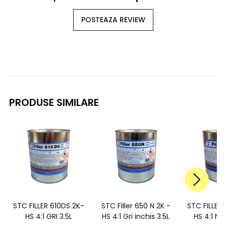
POSTEAZA REVIEW
PRODUSE SIMILARE
STC FILLER 610DS 2K-
STC Filler 650 N 2K -
STC FILLER
HS 4:1 GRI 3.5L
HS 4:1 Gri inchis 3.5L
HS 4:1 NE