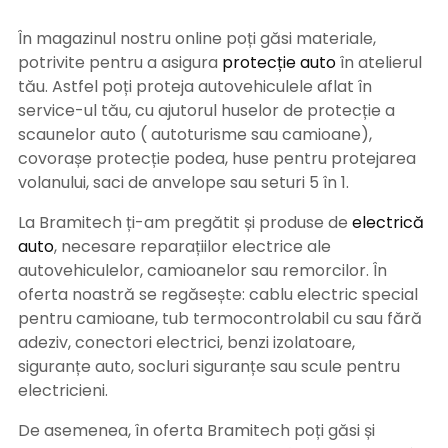
În magazinul nostru online poți găsi materiale,
potrivite pentru a asigura
protecție auto
î
n atelierul
tău. Astfel poți proteja autovehiculele aflat în
service-ul tău, cu ajutorul huselor de protecție a
scaunelor auto ( autoturisme sau camioane),
covorașe protecție podea, huse pentru protejarea
volanului, saci de anvelope sau seturi 5 în 1.
La Bramitech ți-am pregătit și produse de
electrică
auto
, necesare reparațiilor electrice ale
autovehiculelor, camioanelor sau remorcilor. În
oferta noastră se regăsește: cablu electric special
pentru camioane, tub termocontrolabil cu sau fără
adeziv, conectori electrici, benzi izolatoare,
siguranțe auto, socluri siguranțe sau scule pentru
electricieni.
De asemenea, în oferta Bramitech poți găsi și