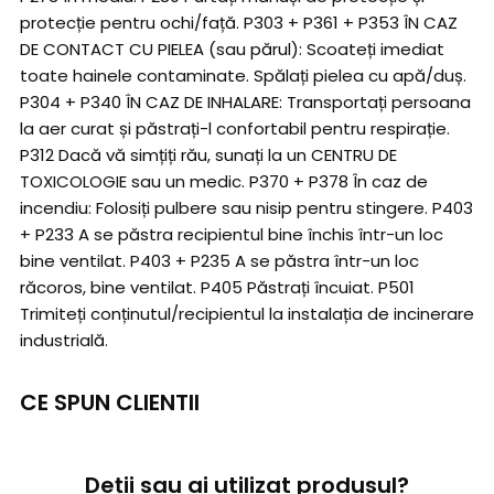
protecție pentru ochi/față. P303 + P361 + P353 ÎN CAZ
DE CONTACT CU PIELEA (sau părul): Scoateți imediat
toate hainele contaminate. Spălați pielea cu apă/duș.
P304 + P340 ÎN CAZ DE INHALARE: Transportați persoana
la aer curat și păstrați-l confortabil pentru respirație.
P312 Dacă vă simțiți rău, sunați la un CENTRU DE
TOXICOLOGIE sau un medic. P370 + P378 În caz de
incendiu: Folosiți pulbere sau nisip pentru stingere. P403
+ P233 A se păstra recipientul bine închis într-un loc
bine ventilat. P403 + P235 A se păstra într-un loc
răcoros, bine ventilat. P405 Păstrați încuiat. P501
Trimiteți conținutul/recipientul la instalația de incinerare
industrială.
CE SPUN CLIENTII
Deții sau ai utilizat produsul?