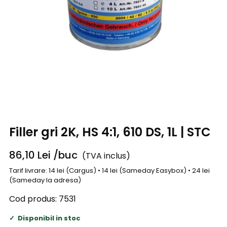
Filler gri 2K, HS 4:1, 610 DS, 1L | STC
86,10
Lei
/buc
(TVA inclus)
Tarif livrare: 14 lei (Cargus) • 14 lei (Sameday Easybox) • 24 lei
(Sameday la adresa)
Cod produs:
7531
Disponibil in stoc