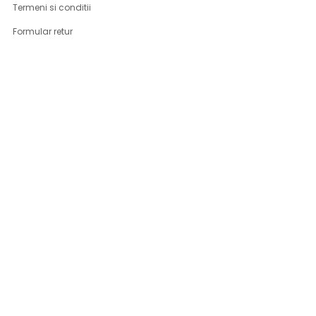
Termeni si conditii
Formular retur
Confidentialitate
Politica de Cookies
ANPC
Solutionarea litigiilor
Informatii legale
ASISTENTA
Contact
Cum cumpar
Cum platesc
Livrarea produselor
Returnare produse