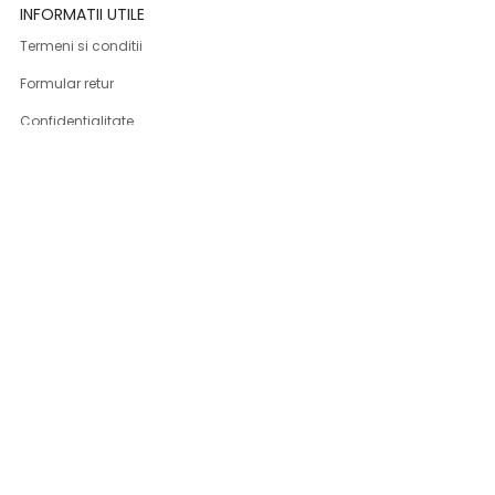
INFORMATII UTILE
Termeni si conditii
Formular retur
Confidentialitate
Politica de Cookies
ANPC
Solutionarea litigiilor
Informatii legale
ASISTENTA
Contact
Cum cumpar
Cum platesc
Livrarea produselor