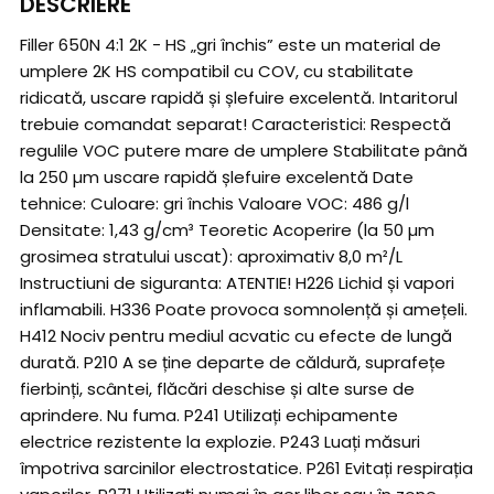
DESCRIERE
Filler 650N 4:1 2K - HS „gri închis” este un material de
umplere 2K HS compatibil cu COV, cu stabilitate
ridicată, uscare rapidă și șlefuire excelentă. Intaritorul
trebuie comandat separat! Caracteristici: Respectă
regulile VOC putere mare de umplere Stabilitate până
la 250 µm uscare rapidă șlefuire excelentă Date
tehnice: Culoare: gri închis Valoare VOC: 486 g/l
Densitate: 1,43 g/cm³ Teoretic Acoperire (la 50 µm
grosimea stratului uscat): aproximativ 8,0 m²/L
Instructiuni de siguranta: ATENTIE! H226 Lichid și vapori
inflamabili. H336 Poate provoca somnolență și amețeli.
H412 Nociv pentru mediul acvatic cu efecte de lungă
durată. P210 A se ține departe de căldură, suprafețe
fierbinți, scântei, flăcări deschise și alte surse de
aprindere. Nu fuma. P241 Utilizați echipamente
electrice rezistente la explozie. P243 Luați măsuri
împotriva sarcinilor electrostatice. P261 Evitați respirația