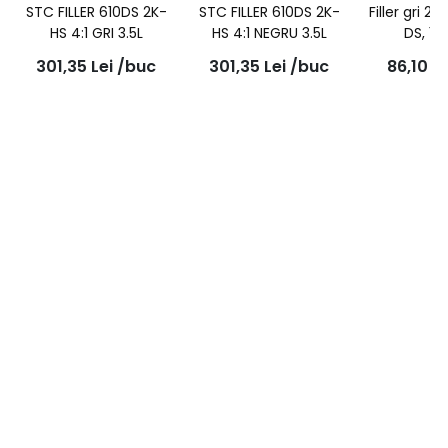
STC FILLER 610DS 2K-
STC FILLER 610DS 2K-
Filler gri 2K,
HS 4:1 GRI 3.5L
HS 4:1 NEGRU 3.5L
DS, 1L
301,35
Lei
/buc
301,35
Lei
/buc
86,10
Le