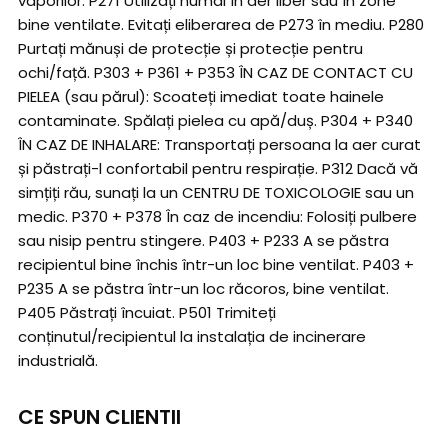
vaporilor. P271 Utilizați numai în aer liber sau în zone
bine ventilate. Evitați eliberarea de P273 în mediu. P280
Purtați mănuși de protecție și protecție pentru
ochi/față. P303 + P361 + P353 ÎN CAZ DE CONTACT CU
PIELEA (sau părul): Scoateți imediat toate hainele
contaminate. Spălați pielea cu apă/duș. P304 + P340
ÎN CAZ DE INHALARE: Transportați persoana la aer curat
și păstrați-l confortabil pentru respirație. P312 Dacă vă
simțiți rău, sunați la un CENTRU DE TOXICOLOGIE sau un
medic. P370 + P378 În caz de incendiu: Folosiți pulbere
sau nisip pentru stingere. P403 + P233 A se păstra
recipientul bine închis într-un loc bine ventilat. P403 +
P235 A se păstra într-un loc răcoros, bine ventilat.
P405 Păstrați încuiat. P501 Trimiteți
conținutul/recipientul la instalația de incinerare
industrială.
CE SPUN CLIENTII