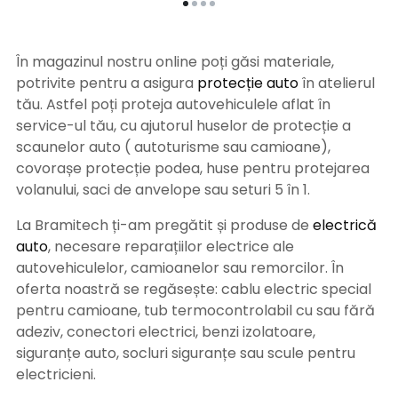
În magazinul nostru online poți găsi materiale,
potrivite pentru a asigura
protecție auto
î
n atelierul
tău. Astfel poți proteja autovehiculele aflat în
service-ul tău, cu ajutorul huselor de protecție a
scaunelor auto ( autoturisme sau camioane),
covorașe protecție podea, huse pentru protejarea
volanului, saci de anvelope sau seturi 5 în 1.
La Bramitech ți-am pregătit și produse de
electrică
auto
, necesare reparațiilor electrice ale
autovehiculelor, camioanelor sau remorcilor. În
oferta noastră se regăsește: cablu electric special
pentru camioane, tub termocontrolabil cu sau fără
adeziv, conectori electrici, benzi izolatoare,
siguranțe auto, socluri siguranțe sau scule pentru
electricieni.