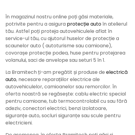
În magazinul nostru online poți găsi materiale,
potrivite pentru a asigura
protecție auto
î
n atelierul
tău. Astfel poți proteja autovehiculele aflat în
service-ul tău, cu ajutorul huselor de protecție a
scaunelor auto ( autoturisme sau camioane),
covorașe protecție podea, huse pentru protejarea
volanului, saci de anvelope sau seturi 5 în 1.
La Bramitech ți-am pregătit și produse de
electrică
auto
, necesare reparațiilor electrice ale
autovehiculelor, camioanelor sau remorcilor. În
oferta noastră se regăsește: cablu electric special
pentru camioane, tub termocontrolabil cu sau fără
adeziv, conectori electrici, benzi izolatoare,
siguranțe auto, socluri siguranțe sau scule pentru
electricieni.
De asemenea, în oferta Bramitech poți găsi și