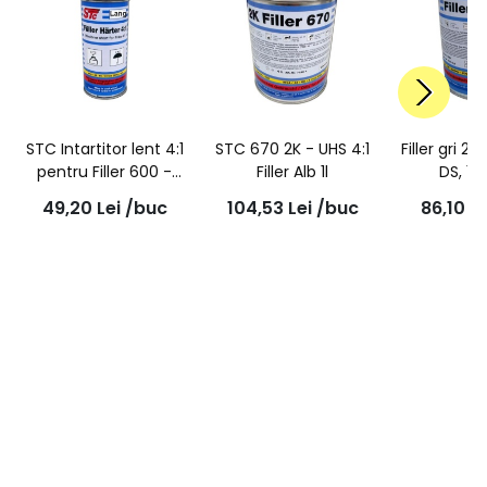
STC Intartitor lent 4:1
STC 670 2K - UHS 4:1
Filler gri 2K,
pentru Filler 600 -
Filler Alb 1l
DS, 1L
670, 250ml
49,20
Lei
/buc
104,53
Lei
/buc
86,10
Le