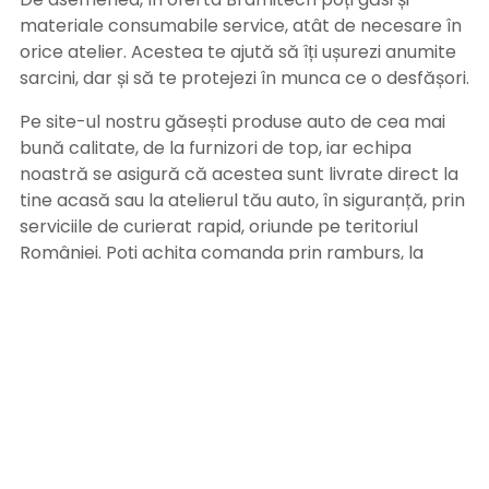
materiale consumabile service, atât de necesare în
orice atelier. Acestea te ajută să îți ușurezi anumite
sarcini, dar și să te protejezi în munca ce o desfășori.
Pe site-ul nostru găsești produse auto de cea mai
bună calitate, de la furnizori de top, iar echipa
noastră se asigură că acestea sunt livrate direct la
tine acasă sau la atelierul tău auto, în siguranță, prin
serviciile de curierat rapid, oriunde pe teritoriul
României. Poți achita comanda prin ramburs, la
primirea coletului sau prin ordin de plată, după
primirea facturii pe adresa de email. Alege
Bramitech, magazinul tău de produse auto de
calitate!
INFORMATII UTILE