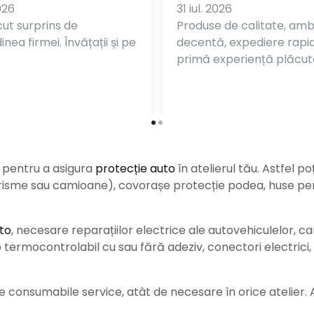
026
31 iul. 2026
ut surprins de
Produse de calitate, am
nea firmei. Învățații și pe
decentă, expediere rapi
primă experiență plăcut
e pentru a asigura
protecție auto
î
n atelierul tău. Astfel po
urisme sau camioane), covorașe protecție podea, huse pent
to
, necesare reparațiilor electrice ale autovehiculelor, c
ermocontrolabil cu sau fără adeziv, conectori electrici, b
consumabile service, atât de necesare în orice atelier. Ace