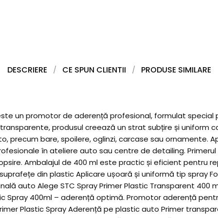
DESCRIERE
CE SPUN CLIENTII
PRODUSE SIMILARE
ste un promotor de aderență profesional, formulat special pe
i transparente, produsul creează un strat subțire și unifor
 auto, precum bare, spoilere, oglinzi, carcase sau ornamente. A
profesionale în ateliere auto sau centre de detailing. Primerul 
re. Ambalajul de 400 ml este practic și eficient pentru repar
 suprafețe din plastic Aplicare ușoară și uniformă tip spray
sională auto Alege STC Spray Primer Plastic Transparent 400 ml
stic Spray 400ml – aderență optimă. Promotor aderență pentru 
Primer Plastic Spray Aderență pe plastic auto Primer transpa