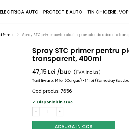
ELECTRICA AUTO
PROTECTIE AUTO
TINICHIGERIE, VOP
d Primer
Spray STC primer pentru plastic, promotor de aderenta tran
Spray STC primer pentru pl
transparent, 400ml
47,15
Lei
/buc
(TVA inclus)
Tarif livrare: 14 lei (Cargus) • 14 lei (Sameday Easy
Cod produs:
7656
Disponibil in stoc
−
+
ADAUGA IN COS