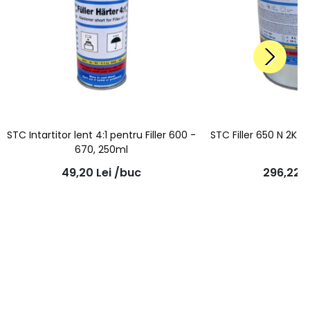
STC Intartitor lent 4:1 pentru Filler 600 -
STC Filler 650 N 2K - H
670, 250ml
49,20
Lei
/buc
296,22
L