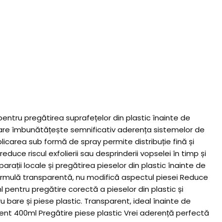
ntru pregătirea suprafețelor din plastic înainte de
m care îmbunătățește semnificativ aderența sistemelor de
plicarea sub formă de spray permite distribuție fină și
reduce riscul exfolierii sau desprinderii vopselei în timp și
ații locale și pregătirea pieselor din plastic înainte de
 Formulă transparentă, nu modifică aspectul piesei Reduce
 pentru pregătire corectă a pieselor din plastic și
bare și piese plastic. Transparent, ideal înainte de
rent 400ml Pregătire piese plastic Vrei aderență perfectă