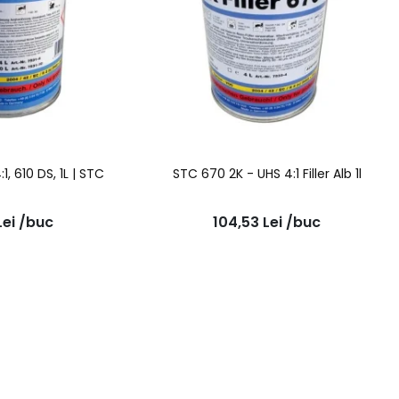
4:1, 610 DS, 1L | STC
STC 670 2K - UHS 4:1 Filler Alb 1l
Lei
/buc
104,53
Lei
/buc