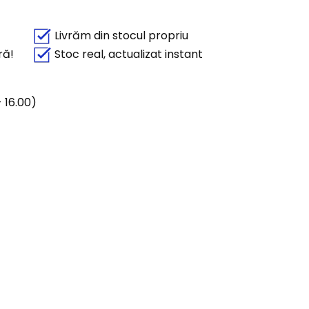
Livrăm din stocul propriu
ră!
Stoc real, actualizat instant
 16.00)