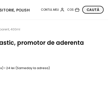
SITORIE, POLISH
sparent, 400ml
astic, promotor de aderenta
box) • 24 lei (Sameday la adresa)