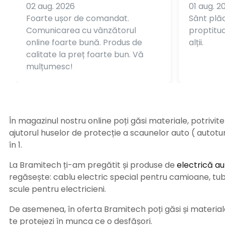
02 aug. 2026
01 aug. 2
Foarte ușor de comandat.
Sânt plăc
Comunicarea cu vânzătorul
proptitudi
online foarte bună. Produs de
alții.
calitate la preț foarte bun. Vă
mulțumesc!
În magazinul nostru online poți găsi materiale, potrivit
ajutorul huselor de protecție a scaunelor auto ( autot
în 1.
La Bramitech ți-am pregătit și produse de
electrică au
regăsește: cablu electric special pentru camioane, tub t
scule pentru electricieni.
De asemenea, în oferta Bramitech poți găsi și materiale 
te protejezi în munca ce o desfășori.