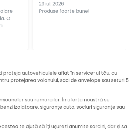
29 iul. 2026
balare
Produse foarte bune!
dă. O
ă.
ți proteja autovehiculele aflat în service-ul tău, cu
ru protejarea volanului, saci de anvelope sau seturi 5
amioanelor sau remorcilor. În oferta noastră se
enzi izolatoare, siguranțe auto, socluri siguranțe sau
stea te ajută să îți ușurezi anumite sarcini, dar și să