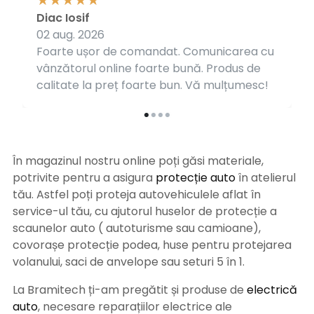
Diac Iosif
02 aug. 2026
Foarte ușor de comandat. Comunicarea cu
vânzătorul online foarte bună. Produs de
calitate la preț foarte bun. Vă mulțumesc!
În magazinul nostru online poți găsi materiale,
potrivite pentru a asigura
protecție auto
î
n atelierul
tău. Astfel poți proteja autovehiculele aflat în
service-ul tău, cu ajutorul huselor de protecție a
scaunelor auto ( autoturisme sau camioane),
covorașe protecție podea, huse pentru protejarea
volanului, saci de anvelope sau seturi 5 în 1.
La Bramitech ți-am pregătit și produse de
electrică
auto
, necesare reparațiilor electrice ale