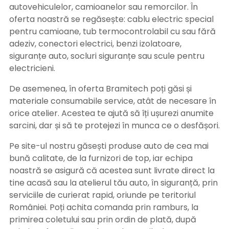
autovehiculelor, camioanelor sau remorcilor. În
oferta noastră se regăsește: cablu electric special
pentru camioane, tub termocontrolabil cu sau fără
adeziv, conectori electrici, benzi izolatoare,
siguranțe auto, socluri siguranțe sau scule pentru
electricieni.
De asemenea, în oferta Bramitech poți găsi și
materiale consumabile service, atât de necesare în
orice atelier. Acestea te ajută să îți ușurezi anumite
sarcini, dar și să te protejezi în munca ce o desfășori.
Pe site-ul nostru găsești produse auto de cea mai
bună calitate, de la furnizori de top, iar echipa
noastră se asigură că acestea sunt livrate direct la
tine acasă sau la atelierul tău auto, în siguranță, prin
serviciile de curierat rapid, oriunde pe teritoriul
României. Poți achita comanda prin ramburs, la
primirea coletului sau prin ordin de plată, după