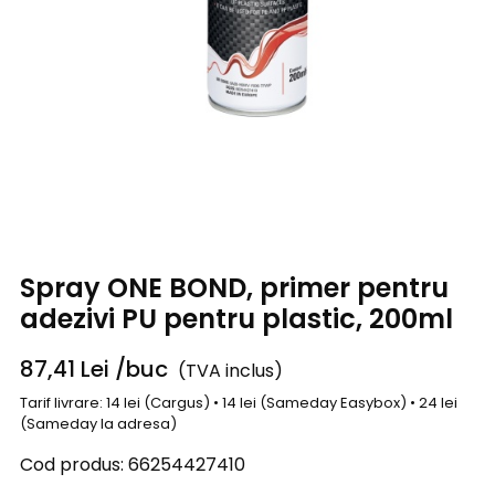
Spray ONE BOND, primer pentru
adezivi PU pentru plastic, 200ml
87,41
Lei
/buc
(TVA inclus)
Tarif livrare: 14 lei (Cargus) • 14 lei (Sameday Easybox) • 24 lei
(Sameday la adresa)
Cod produs:
66254427410