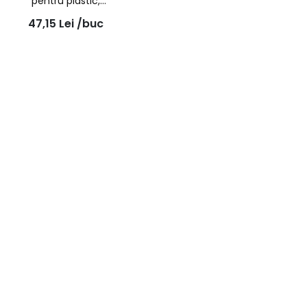
pentru plastic,
promotor de
47,15
Lei
/buc
aderenta transparent,
400ml