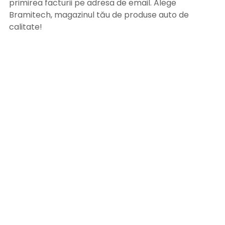
primirea facturii pe adresa de email. Alege
Bramitech, magazinul tău de produse auto de
calitate!
INFORMATII UTILE
Termeni si conditii
Formular retur
Confidentialitate
Politica de Cookies
ANPC
Solutionarea litigiilor
Informatii legale