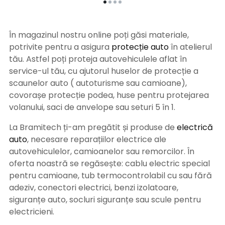
În magazinul nostru online poți găsi materiale,
potrivite pentru a asigura
protecție auto
î
n atelierul
tău. Astfel poți proteja autovehiculele aflat în
service-ul tău, cu ajutorul huselor de protecție a
scaunelor auto ( autoturisme sau camioane),
covorașe protecție podea, huse pentru protejarea
volanului, saci de anvelope sau seturi 5 în 1.
La Bramitech ți-am pregătit și produse de
electrică
auto
, necesare reparațiilor electrice ale
autovehiculelor, camioanelor sau remorcilor. În
oferta noastră se regăsește: cablu electric special
pentru camioane, tub termocontrolabil cu sau fără
adeziv, conectori electrici, benzi izolatoare,
siguranțe auto, socluri siguranțe sau scule pentru
electricieni.