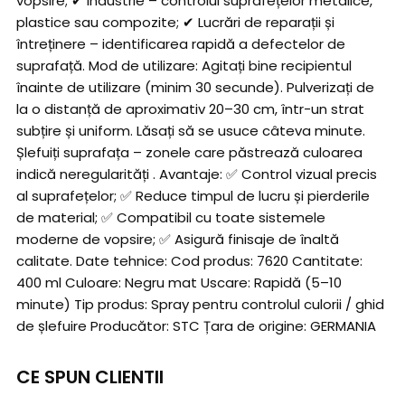
vopsire; ✔ Industrie – controlul suprafețelor metalice,
plastice sau compozite; ✔ Lucrări de reparații și
întreținere – identificarea rapidă a defectelor de
suprafață. Mod de utilizare: Agitați bine recipientul
înainte de utilizare (minim 30 secunde). Pulverizați de
la o distanță de aproximativ 20–30 cm, într-un strat
subțire și uniform. Lăsați să se usuce câteva minute.
Șlefuiți suprafața – zonele care păstrează culoarea
indică neregularități . Avantaje: ✅ Control vizual precis
al suprafețelor; ✅ Reduce timpul de lucru și pierderile
de material; ✅ Compatibil cu toate sistemele
moderne de vopsire; ✅ Asigură finisaje de înaltă
calitate. Date tehnice: Cod produs: 7620 Cantitate:
400 ml Culoare: Negru mat Uscare: Rapidă (5–10
minute) Tip produs: Spray pentru controlul culorii / ghid
de șlefuire Producător: STC Țara de origine: GERMANIA
CE SPUN CLIENTII