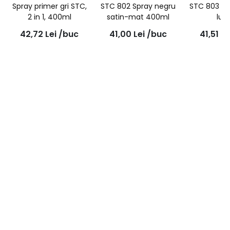
Spray primer gri STC,
STC 802 Spray negru
STC 803 Sp
2 in 1, 400ml
satin-mat 400ml
luc
42,72
Lei
/buc
41,00
Lei
/buc
41,51
Le