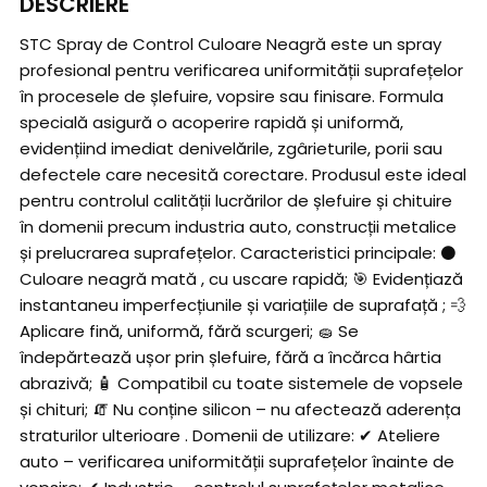
DESCRIERE
STC Spray de Control Culoare Neagră este un spray
profesional pentru verificarea uniformității suprafețelor
în procesele de șlefuire, vopsire sau finisare. Formula
specială asigură o acoperire rapidă și uniformă,
evidențiind imediat denivelările, zgârieturile, porii sau
defectele care necesită corectare. Produsul este ideal
pentru controlul calității lucrărilor de șlefuire și chituire
în domenii precum industria auto, construcții metalice
și prelucrarea suprafețelor. Caracteristici principale: ⚫
Culoare neagră mată , cu uscare rapidă; 🎯 Evidențiază
instantaneu imperfecțiunile și variațiile de suprafață ; 💨
Aplicare fină, uniformă, fără scurgeri; 🧽 Se
îndepărtează ușor prin șlefuire, fără a încărca hârtia
abrazivă; 🧴 Compatibil cu toate sistemele de vopsele
și chituri; 🧯 Nu conține silicon – nu afectează aderența
straturilor ulterioare . Domenii de utilizare: ✔ Ateliere
auto – verificarea uniformității suprafețelor înainte de