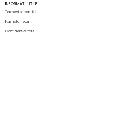
INFORMATII UTILE
Termeni si conditii
Formular retur
Confidentialitate
Politica de Cookies
ANPC
Solutionarea litigiilor
Informatii legale
ASISTENTA
Contact
Cum cumpar
Cum platesc
Livrarea produselor