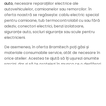
auto
, necesare reparațiilor electrice ale
autovehiculelor, camioanelor sau remorcilor. În
oferta noastră se regăsește: cablu electric special
pentru camioane, tub termocontrolabil cu sau fără
adeziv, conectori electrici, benzi izolatoare,
siguranțe auto, socluri siguranțe sau scule pentru
electricieni.
De asemenea, în oferta Bramitech poți găsi și
materiale consumabile service, atât de necesare în
orice atelier. Acestea te ajută să îți ușurezi anumite
sarcini, dar și să te protejezi în munca ce o desfășori.
Pe site-ul nostru găsești produse auto de cea mai
bună calitate, de la furnizori de top, iar echipa
noastră se asigură că acestea sunt livrate direct la
tine acasă sau la atelierul tău auto, în siguranță, prin
serviciile de curierat rapid, oriunde pe teritoriul
României. Poți achita comanda prin ramburs, la