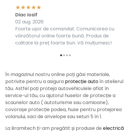
Diac Iosif
02 aug. 2026
Foarte ușor de comandat. Comunicarea cu
vânzătorul online foarte bună. Produs de
calitate la preț foarte bun. Vă mulțumesc!
În magazinul nostru online poți găsi materiale,
potrivite pentru a asigura
protecție auto
î
n atelierul
tău. Astfel poți proteja autovehiculele aflat în
service-ul tău, cu ajutorul huselor de protecție a
scaunelor auto ( autoturisme sau camioane),
covorașe protecție podea, huse pentru protejarea
volanului, saci de anvelope sau seturi 5 în 1.
La Bramitech ți-am pregătit și produse de
electrică