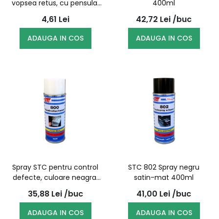
vopsea retus, cu pensula,
400ml
60ml
4,61
Lei
42,72
Lei
/buc
ADAUGA IN COS
ADAUGA IN COS
Spray STC pentru control
STC 802 Spray negru
defecte, culoare neagra,
satin-mat 400ml
400ml
35,88
Lei
/buc
41,00
Lei
/buc
ADAUGA IN COS
ADAUGA IN COS