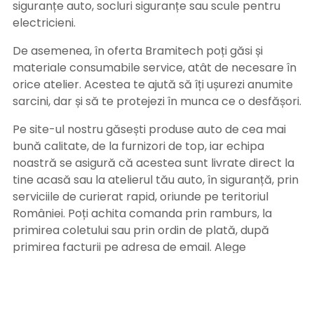
siguranțe auto, socluri siguranțe sau scule pentru
electricieni.
De asemenea, în oferta Bramitech poți găsi și
materiale consumabile service, atât de necesare în
orice atelier. Acestea te ajută să îți ușurezi anumite
sarcini, dar și să te protejezi în munca ce o desfășori.
Pe site-ul nostru găsești produse auto de cea mai
bună calitate, de la furnizori de top, iar echipa
noastră se asigură că acestea sunt livrate direct la
tine acasă sau la atelierul tău auto, în siguranță, prin
serviciile de curierat rapid, oriunde pe teritoriul
României. Poți achita comanda prin ramburs, la
primirea coletului sau prin ordin de plată, după
primirea facturii pe adresa de email. Alege
Bramitech, magazinul tău de produse auto de
calitate!