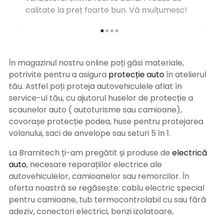
calitate la preț foarte bun. Vă mulțumesc!
În magazinul nostru online poți găsi materiale,
potrivite pentru a asigura
protecție auto
î
n atelierul
tău. Astfel poți proteja autovehiculele aflat în
service-ul tău, cu ajutorul huselor de protecție a
scaunelor auto ( autoturisme sau camioane),
covorașe protecție podea, huse pentru protejarea
volanului, saci de anvelope sau seturi 5 în 1.
La Bramitech ți-am pregătit și produse de
electrică
auto
, necesare reparațiilor electrice ale
autovehiculelor, camioanelor sau remorcilor. În
oferta noastră se regăsește: cablu electric special
pentru camioane, tub termocontrolabil cu sau fără
adeziv, conectori electrici, benzi izolatoare,