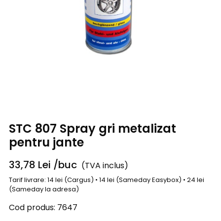
STC 807 Spray gri metalizat
pentru jante
33,78
Lei
/buc
(TVA inclus)
Tarif livrare: 14 lei (Cargus) • 14 lei (Sameday Easybox) • 24 lei
(Sameday la adresa)
Cod produs:
7647