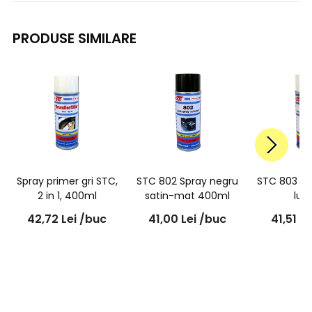
PRODUSE SIMILARE
Spray primer gri STC,
STC 802 Spray negru
STC 803 Sp
2 in 1, 400ml
satin-mat 400ml
luc
42,72
Lei
/buc
41,00
Lei
/buc
41,51
Le