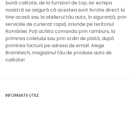
bună calitate, de la furnizori de top, iar echipa
noastră se asigură că acestea sunt livrate direct la
tine acasă sau la atelierul tău auto, în siguranță, prin
serviciile de curierat rapid, oriunde pe teritoriul
României. Poți achita comanda prin ramburs, la
primirea coletului sau prin ordin de plată, după
primirea facturii pe adresa de email. Alege
Bramitech, magazinul tău de produse auto de
calitate!
INFORMATII UTILE
Termeni si conditii
Formular retur
Confidentialitate