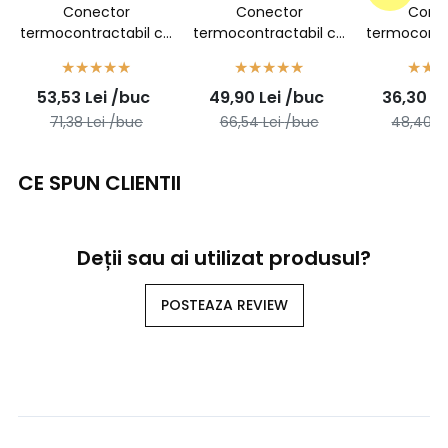
Conector
Conector
Cone
termocontractabil cu
termocontractabil cu
termocontr
inel de cositor,
inel de cositor, rosu,
inel de 
albastru, 2,5mmp -
1,5mmp - 50buc/set
transparen
53,53
Lei
/buc
49,90
Lei
/buc
36,30
Le
50buc/set
- 50bu
71,38
Lei
/buc
66,54
Lei
/buc
48,40
L
CE SPUN CLIENTII
Deții sau ai utilizat produsul?
POSTEAZA REVIEW