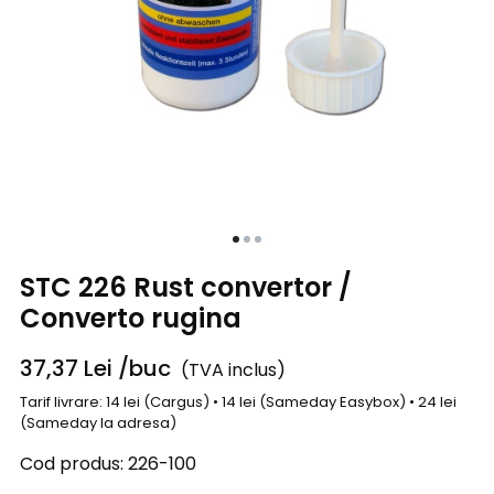
STC 226 Rust convertor /
Converto rugina
37,37
Lei
/buc
(TVA inclus)
Tarif livrare: 14 lei (Cargus) • 14 lei (Sameday Easybox) • 24 lei
(Sameday la adresa)
Cod produs:
226-100