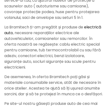
service-ul tău, cu ajutorul huselor de protecție a
scaunelor auto ( autoturisme sau camioane),
covorașe protecție podea, huse pentru protejarea
volanului, saci de anvelope sau seturi 5 în 1.
La Bramitech ți-am pregătit și produse de
electrică
auto
, necesare reparațiilor electrice ale
autovehiculelor, camioanelor sau remorcilor. În
oferta noastră se regăsește: cablu electric special
pentru camioane, tub termocontrolabil cu sau fără
adeziv, conectori electrici, benzi izolatoare,
siguranțe auto, socluri siguranțe sau scule pentru
electricieni.
De asemenea, în oferta Bramitech poți găsi și
materiale consumabile service, atât de necesare în
orice atelier. Acestea te ajută să îți ușurezi anumite
sarcini, dar și să te protejezi în munca ce o desfășori.
Pe site-ul nostru găsești produse auto de cea mai