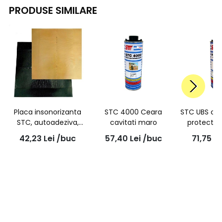
PRODUSE SIMILARE
Placa insonorizanta
STC 4000 Ceara
STC UBS ce
STC, autoadeziva,
cavitati maro
protectie
bituminoasa,
42,23
Lei
/buc
57,40
Lei
/buc
71,75
Le
termoformare,
50cm*50cm