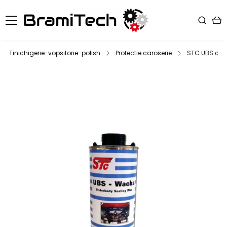
Tinichigerie-vopsitorie-polish
Protectie caroserie
STC UBS cear