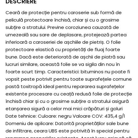
DESCRIERE
Ceară de protecție pentru caroserie sub formă de
peliculă protectoare închisă, chiar și cu o grosime
subțire a stratului. Previne coroziunea cauzată de
umezeală sau sare de deplasare, protejează partea
inferioară a caroseriei de așchiile de pietriș. O folie
protectoare elastică cu proprietăți de fluaj foarte
bune. Dacă este deteriorată de așchii de piatră sau
lucruri similare, această folie se va sigila din nou în
foarte scurt timp. Caracteristici: bituminos nu poate fi
vopsit peste potrivit pentru toate suprafețele comune
pastă toxitropă ideal pentru repararea suprafețelor
existente procesare cu ceață redusă folie de protecție
închisă chiar și cu o grosime subțire a stratului asigură
etanșarea sigură a celor mai mici crăpături și goluri
Date tehnice: Culoare: negru Valoare COV: 435,4 g/l
Domeniu de aplicare: Datorită proprietăților sale bune
de infiltrare, ceara UBS este potrivită în special pentru