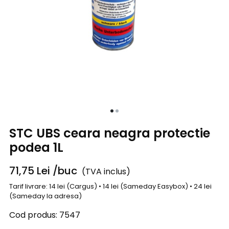
STC UBS ceara neagra protectie
podea 1L
71,75
Lei
/buc
(TVA inclus)
Tarif livrare: 14 lei (Cargus) • 14 lei (Sameday Easybox) • 24 lei
(Sameday la adresa)
Cod produs:
7547