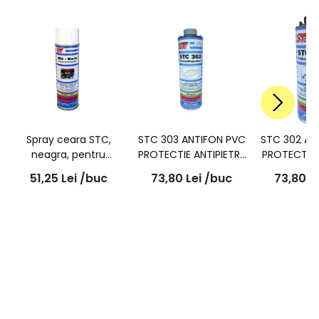
Spray ceara STC,
STC 303 ANTIFON PVC
STC 302 AN
neagra, pentru
PROTECTIE ANTIPIETRE
PROTECTIE 
protectie podea auto
GRI 1L
NEGR
51,25
Lei
/buc
73,80
Lei
/buc
73,80
L
- 3850, 500ML