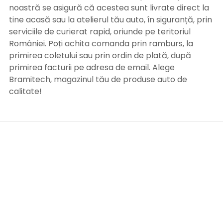
noastră se asigură că acestea sunt livrate direct la
tine acasă sau la atelierul tău auto, în siguranță, prin
serviciile de curierat rapid, oriunde pe teritoriul
României. Poți achita comanda prin ramburs, la
primirea coletului sau prin ordin de plată, după
primirea facturii pe adresa de email. Alege
Bramitech, magazinul tău de produse auto de
calitate!
INFORMATII UTILE
Termeni si conditii
Formular retur
Confidentialitate
Politica de Cookies