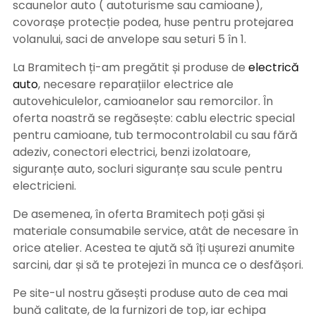
scaunelor auto ( autoturisme sau camioane),
covorașe protecție podea, huse pentru protejarea
volanului, saci de anvelope sau seturi 5 în 1.
La Bramitech ți-am pregătit și produse de
electrică
auto
, necesare reparațiilor electrice ale
autovehiculelor, camioanelor sau remorcilor. În
oferta noastră se regăsește: cablu electric special
pentru camioane, tub termocontrolabil cu sau fără
adeziv, conectori electrici, benzi izolatoare,
siguranțe auto, socluri siguranțe sau scule pentru
electricieni.
De asemenea, în oferta Bramitech poți găsi și
materiale consumabile service, atât de necesare în
orice atelier. Acestea te ajută să îți ușurezi anumite
sarcini, dar și să te protejezi în munca ce o desfășori.
Pe site-ul nostru găsești produse auto de cea mai
bună calitate, de la furnizori de top, iar echipa