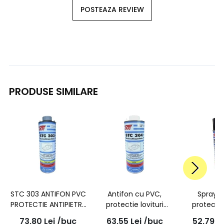
POSTEAZA REVIEW
PRODUSE SIMILARE
STC 303 ANTIFON PVC
Antifon cu PVC,
Spray a
PROTECTIE ANTIPIETRE
protectie lovituri
protectie
GRI 1L
pietre, alb, 1L, 304 |
pietre, neg
73,80
Lei
/buc
63,55
Lei
/buc
52,79
L