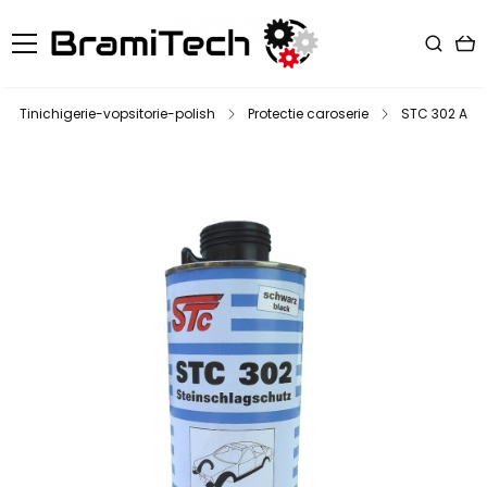
Tinichigerie-vopsitorie-polish
Protectie caroserie
STC 302 ANTI