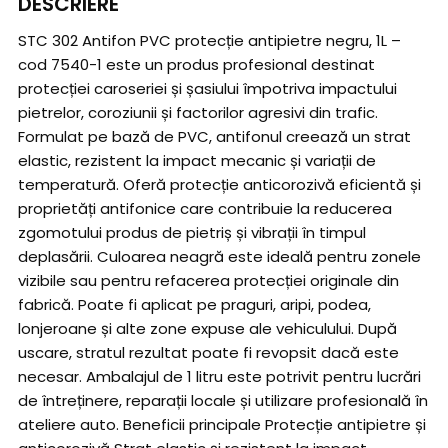
DESCRIERE
STC 302 Antifon PVC protecție antipietre negru, 1L –
cod 7540-1 este un produs profesional destinat
protecției caroseriei și șasiului împotriva impactului
pietrelor, coroziunii și factorilor agresivi din trafic.
Formulat pe bază de PVC, antifonul creează un strat
elastic, rezistent la impact mecanic și variații de
temperatură. Oferă protecție anticorozivă eficientă și
proprietăți antifonice care contribuie la reducerea
zgomotului produs de pietriș și vibrații în timpul
deplasării. Culoarea neagră este ideală pentru zonele
vizibile sau pentru refacerea protecției originale din
fabrică. Poate fi aplicat pe praguri, aripi, podea,
lonjeroane și alte zone expuse ale vehiculului. După
uscare, stratul rezultat poate fi revopsit dacă este
necesar. Ambalajul de 1 litru este potrivit pentru lucrări
de întreținere, reparații locale și utilizare profesională în
ateliere auto. Beneficii principale Protecție antipietre și