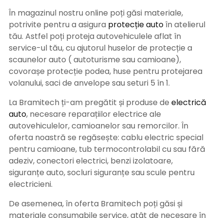
În magazinul nostru online poți găsi materiale,
potrivite pentru a asigura
protecție auto
î
n atelierul
tău. Astfel poți proteja autovehiculele aflat în
service-ul tău, cu ajutorul huselor de protecție a
scaunelor auto ( autoturisme sau camioane),
covorașe protecție podea, huse pentru protejarea
volanului, saci de anvelope sau seturi 5 în 1.
La Bramitech ți-am pregătit și produse de
electrică
auto
, necesare reparațiilor electrice ale
autovehiculelor, camioanelor sau remorcilor. În
oferta noastră se regăsește: cablu electric special
pentru camioane, tub termocontrolabil cu sau fără
adeziv, conectori electrici, benzi izolatoare,
siguranțe auto, socluri siguranțe sau scule pentru
electricieni.
De asemenea, în oferta Bramitech poți găsi și
materiale consumabile service, atât de necesare în