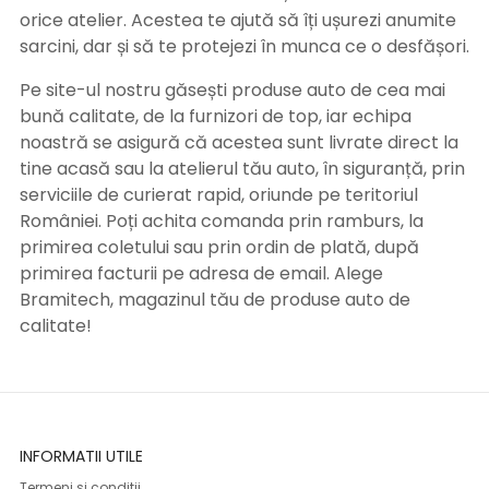
orice atelier. Acestea te ajută să îți ușurezi anumite
sarcini, dar și să te protejezi în munca ce o desfășori.
Pe site-ul nostru găsești produse auto de cea mai
bună calitate, de la furnizori de top, iar echipa
noastră se asigură că acestea sunt livrate direct la
tine acasă sau la atelierul tău auto, în siguranță, prin
serviciile de curierat rapid, oriunde pe teritoriul
României. Poți achita comanda prin ramburs, la
primirea coletului sau prin ordin de plată, după
primirea facturii pe adresa de email. Alege
Bramitech, magazinul tău de produse auto de
calitate!
INFORMATII UTILE
Termeni si conditii