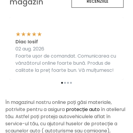
magazin
RECENZIILE
Diac Iosif
02 aug. 2026
Foarte ușor de comandat. Comunicarea cu
vânzătorul online foarte bună. Produs de
calitate la preț foarte bun. Vă mulțumesc!
În magazinul nostru online poți găsi materiale,
potrivite pentru a asigura
protecție auto
î
n atelierul
tău. Astfel poți proteja autovehiculele aflat în
service-ul tău, cu ajutorul huselor de protecție a
scaunelor auto ( autoturisme sau camioane),