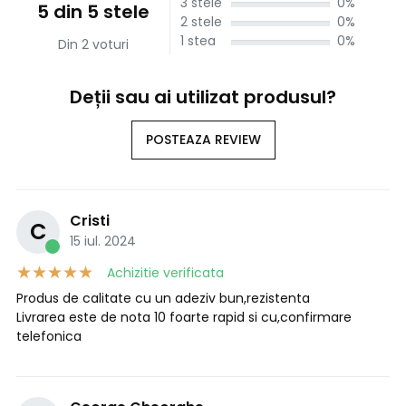
3 stele
0%
5 din 5 stele
2 stele
0%
1 stea
0%
Din 2 voturi
Deții sau ai utilizat produsul?
POSTEAZA REVIEW
Cristi
C
15 iul. 2024
Achizitie verificata
Produs de calitate cu un adeziv bun,rezistenta
Livrarea este de nota 10 foarte rapid si cu,confirmare
telefonica