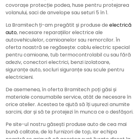
covorașe protecție podea, huse pentru protejarea
volanului, saci de anvelope sau seturi 5 în 1.
La Bramitech ți-am pregătit și produse de
electrică
auto
, necesare reparațiilor electrice ale
autovehiculelor, camioanelor sau remorcilor. În
oferta noastră se regăsește: cablu electric special
pentru camioane, tub termocontrolabil cu sau fără
adeziv, conectori electrici, benzi izolatoare,
siguranțe auto, socluri siguranțe sau scule pentru
electricieni.
De asemenea, în oferta Bramitech poți găsi și
materiale consumabile service, atât de necesare în
orice atelier. Acestea te ajută să îți ușurezi anumite
sarcini, dar și să te protejezi în munca ce o desfășori.
Pe site-ul nostru găsești produse auto de cea mai
bună calitate, de la furnizori de top, iar echipa