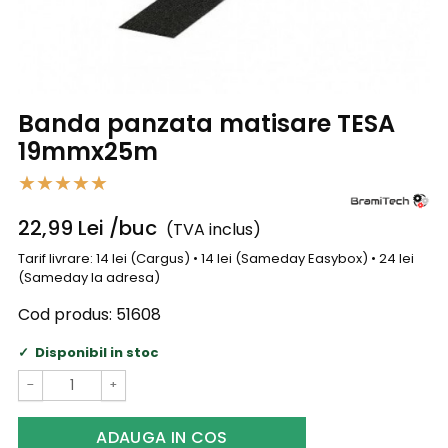
Banda panzata matisare TESA
19mmx25m
22,99
Lei
/buc
(TVA inclus)
Tarif livrare: 14 lei (Cargus) • 14 lei (Sameday Easybox) • 24 lei
(Sameday la adresa)
Cod produs:
51608
Disponibil in stoc
−
+
ADAUGA IN COS