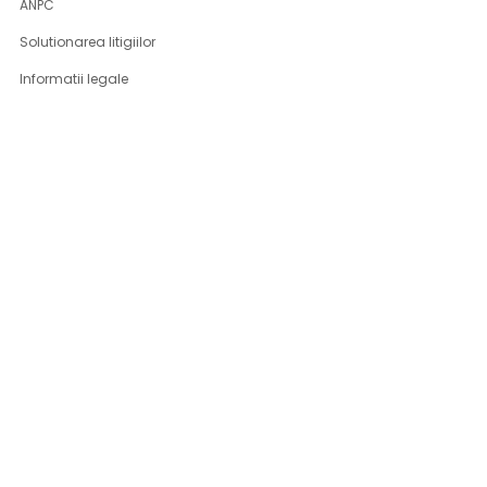
ANPC
Solutionarea litigiilor
Informatii legale
ASISTENTA
Contact
Cum cumpar
Cum platesc
Livrarea produselor
Returnare produse
Produse DSG-Canusa
CONT CLIENT
Contul meu