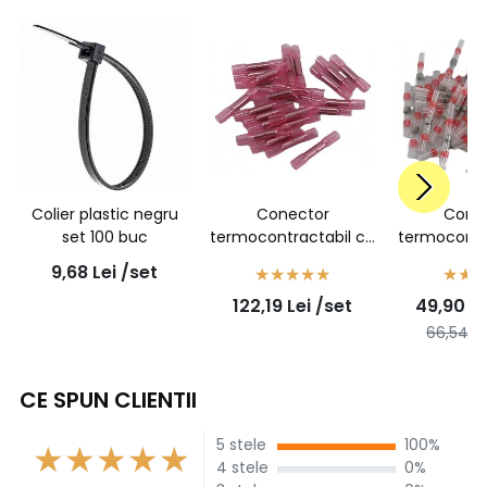
Colier plastic negru
Conector
Cone
set 100 buc
termocontractabil cu
termocontr
adeziv, sertizabil, rosu,
inel de cos
9,68
Lei
/set
1,5mmp - 7931100302
1,5mmp - 
122,19
Lei
/set
49,90
Le
- 100buc/set
66,54
Le
CE SPUN CLIENTII
5 stele
100%
4 stele
0%