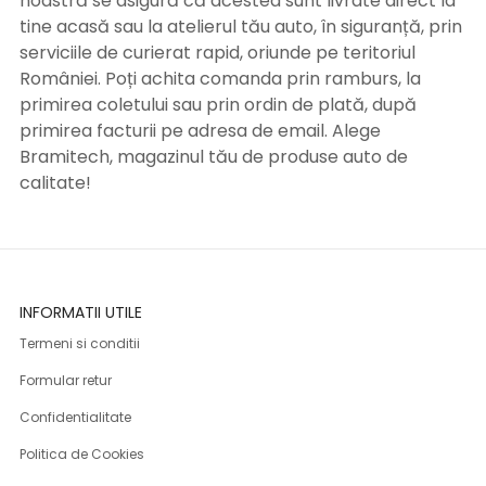
noastră se asigură că acestea sunt livrate direct la
tine acasă sau la atelierul tău auto, în siguranță, prin
serviciile de curierat rapid, oriunde pe teritoriul
României. Poți achita comanda prin ramburs, la
primirea coletului sau prin ordin de plată, după
primirea facturii pe adresa de email. Alege
Bramitech, magazinul tău de produse auto de
calitate!
INFORMATII UTILE
Termeni si conditii
Formular retur
Confidentialitate
Politica de Cookies