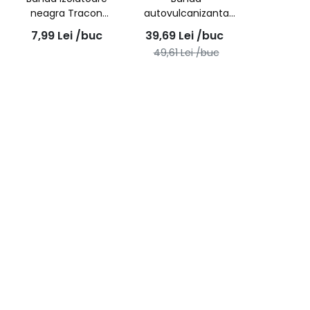
neagra Tracon
autovulcanizanta
18mmx20m
19x0,75mm/10metri
7,99
Lei
/buc
39,69
Lei
/buc
49,61
Lei
/buc