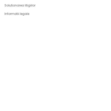
Solutionarea litigiilor
Informatii legale
ASISTENTA
Contact
Cum cumpar
Cum platesc
Livrarea produselor
Returnare produse
Produse DSG-Canusa
CONT CLIENT
Contul meu
Program fidelizare