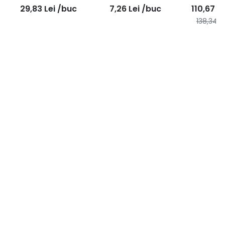
surub tip OBFMG
tip OBFMD
200buc
29,83
Lei
/buc
7,26
Lei
/buc
110,67
Le
138,34
L