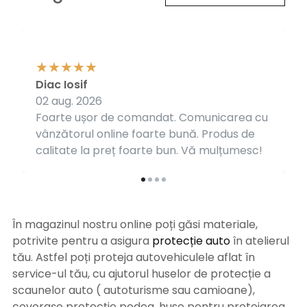
Diac Iosif
02 aug. 2026
Foarte ușor de comandat. Comunicarea cu
vânzătorul online foarte bună. Produs de
calitate la preț foarte bun. Vă mulțumesc!
În magazinul nostru online poți găsi materiale,
potrivite pentru a asigura
protecție auto
î
n atelierul
tău. Astfel poți proteja autovehiculele aflat în
service-ul tău, cu ajutorul huselor de protecție a
scaunelor auto ( autoturisme sau camioane),
covorașe protecție podea, huse pentru protejarea