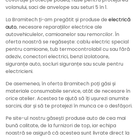
volanului, saci de anvelope sau seturi 5 în 1.
La Bramitech ți-am pregătit și produse de
electrică
auto
, necesare reparațiilor electrice ale
autovehiculelor, camioanelor sau remorcilor. În
oferta noastră se regăsește: cablu electric special
pentru camioane, tub termocontrolabil cu sau fără
adeziv, conectori electrici, benzi izolatoare,
siguranțe auto, socluri siguranțe sau scule pentru
electricieni.
De asemenea, în oferta Bramitech poți găsi și
materiale consumabile service, atât de necesare în
orice atelier. Acestea te ajută să îți ușurezi anumite
sarcini, dar și să te protejezi în munca ce o desfășori.
Pe site-ul nostru găsești produse auto de cea mai
bună calitate, de la furnizori de top, iar echipa
noastră se asigură că acestea sunt livrate direct la