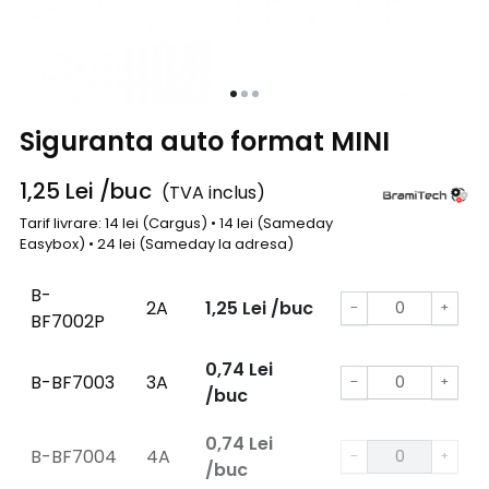
Siguranta auto format MINI
1,25
Lei
/buc
(TVA inclus)
Tarif livrare: 14 lei (Cargus) • 14 lei (Sameday
Easybox) • 24 lei (Sameday la adresa)
B-
2A
1,25
Lei
/buc
−
+
BF7002P
0,74
Lei
B-BF7003
3A
−
+
/buc
0,74
Lei
B-BF7004
4A
−
+
/buc