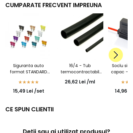
CUMPARATE FRECVENT IMPREUNA
Siguranta auto
16/4 - Tub
Soclu sig
format STANDARD
termocontractabil
capac - f
50buc/set
negru cu adeziv
26,62
Lei
/ml
16mm la 4mm - 1
15,49
Lei
/set
14,96
Le
metru
CE SPUN CLIENTII
Deții sau ai utilizat produsul?