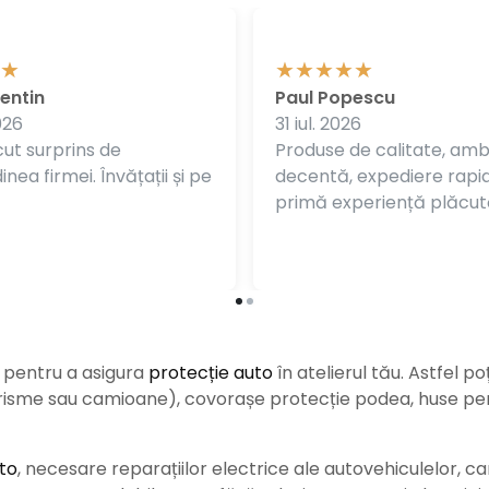
entin
Paul Popescu
026
31 iul. 2026
ut surprins de
Produse de calitate, am
nea firmei. Învățații și pe
decentă, expediere rapi
primă experiență plăcut
e pentru a asigura
protecție auto
î
n atelierul tău. Astfel po
urisme sau camioane), covorașe protecție podea, huse pent
to
, necesare reparațiilor electrice ale autovehiculelor, c