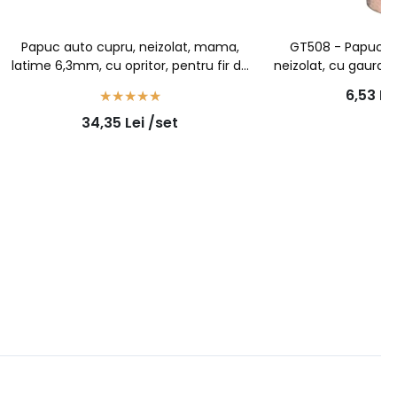
Papuc auto cupru, neizolat, mama,
GT508 - Papuc cu
latime 6,3mm, cu opritor, pentru fir de
neizolat, cu gaura s
1,5mm2 - 100buc/set
de 5
6,53
Le
34,35
Lei
/set