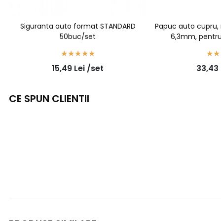
Siguranta auto format STANDARD
Papuc auto cupru, n
50buc/set
6,3mm, pentru
100b
15,49
Lei
/set
33,43
CE SPUN CLIENTII