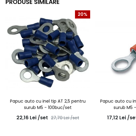
PRODUSE SIMILARE
20%
Papuc auto cu inel tip AT 2,5 pentru
Papuc auto cu ine
surub M5 - 100buc/set
surub M5 
22,16
Lei
/set
17,12
Lei
/se
27,70
Lei
/set