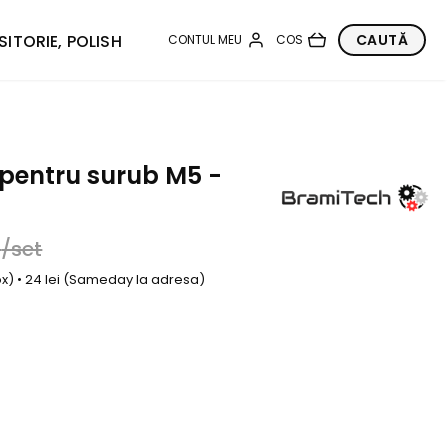
SITORIE, POLISH
 pentru surub M5 -
/set
box) • 24 lei (Sameday la adresa)