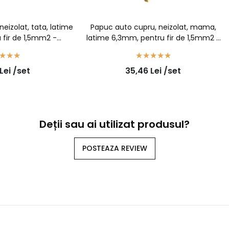
eizolat, tata, latime
Papuc auto cupru, neizolat, mama,
 fir de 1,5mm2 -
latime 6,3mm, pentru fir de 1,5mm2 -
uc/set
100buc/set
Lei
/set
35,46
Lei
/set
Deții sau ai utilizat produsul?
POSTEAZA REVIEW