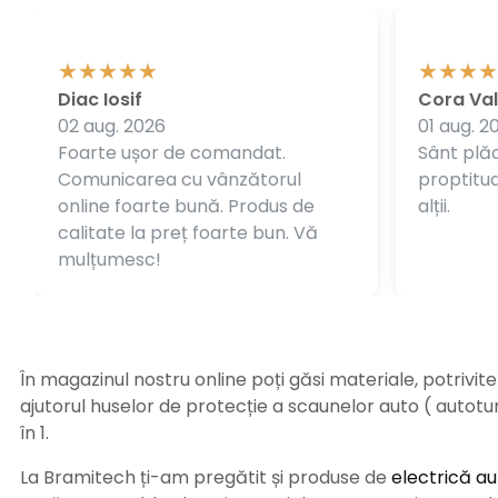
Diac Iosif
Cora Val
02 aug. 2026
01 aug. 2
Foarte ușor de comandat.
Sânt plăc
Comunicarea cu vânzătorul
proptitudi
online foarte bună. Produs de
alții.
calitate la preț foarte bun. Vă
mulțumesc!
În magazinul nostru online poți găsi materiale, potrivit
ajutorul huselor de protecție a scaunelor auto ( autot
în 1.
La Bramitech ți-am pregătit și produse de
electrică au