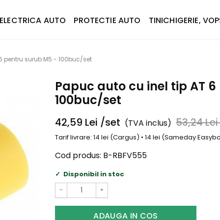
ELECTRICA AUTO
PROTECTIE AUTO
TINICHIGERIE, VOP
 6 pentru surub M5 - 100buc/set
Papuc auto cu inel tip AT 6
100buc/set
42,59
Lei
/set
53,24
Lei
(TVA inclus)
Tarif livrare: 14 lei (Cargus) • 14 lei (Sameday Easy
Cod produs:
B-RBFV555
Disponibil in stoc
−
+
ADAUGA IN COS