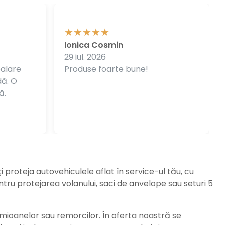
Ionica Cosmin
29 iul. 2026
balare
Produse foarte bune!
dă. O
ă.
ți proteja autovehiculele aflat în service-ul tău, cu
ru protejarea volanului, saci de anvelope sau seturi 5
amioanelor sau remorcilor. În oferta noastră se