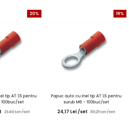
20%
19%
l tip AT 1,5 pentru
Papuc auto cu inel tip AT 1,5 pentru
- 100buc/set
surub M6 - 100buc/set
t
24,17
Lei
/set
21,40
Lei
/set
30,21
Lei
/set