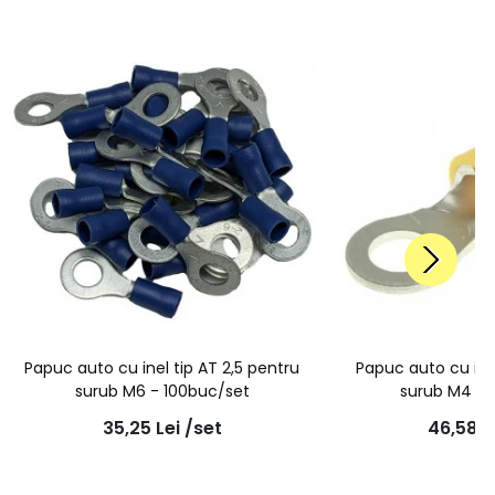
Papuc auto cu inel tip AT 2,5 pentru
Papuc auto cu ine
surub M6 - 100buc/set
surub M4 - 
35,25
Lei
/set
46,58
L