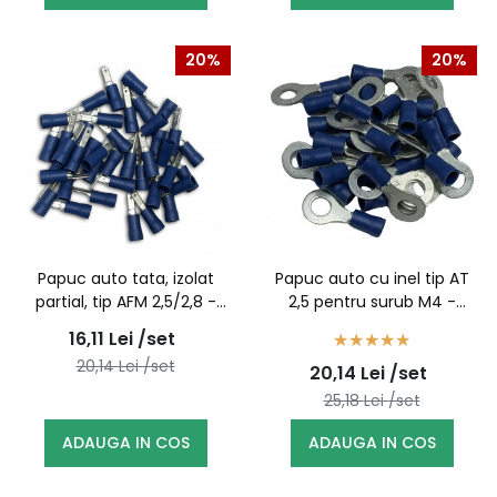
20%
20%
Papuc auto tata, izolat
Papuc auto cu inel tip AT
partial, tip AFM 2,5/2,8 -
2,5 pentru surub M4 -
100buc/set
100buc/set
16,11
Lei
/set
20,14
Lei
/set
20,14
Lei
/set
25,18
Lei
/set
ADAUGA IN COS
ADAUGA IN COS