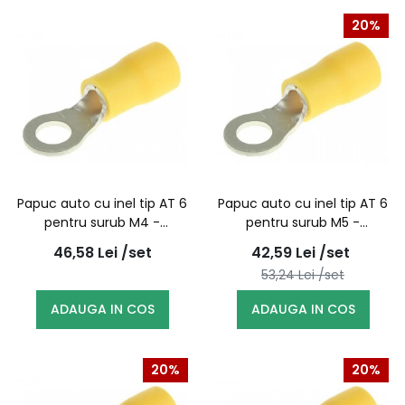
20%
Papuc auto cu inel tip AT 6
Papuc auto cu inel tip AT 6
pentru surub M4 -
pentru surub M5 -
100buc/set
100buc/set
46,58
Lei
/set
42,59
Lei
/set
53,24
Lei
/set
ADAUGA IN COS
ADAUGA IN COS
20%
20%