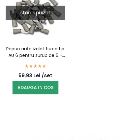
stoc epuizat
Papuc auto izolat furca tip
AU 6 pentru surub de 6 -
100buc/set
59,93
Lei
/set
ADAUGA IN COS