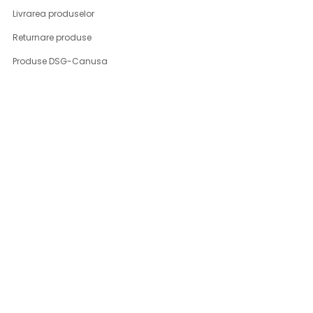
Livrarea produselor
Returnare produse
Produse DSG-Canusa
CONT CLIENT
Contul meu
Program fidelizare
Inregistrare
Istoric comenzi
Parerile clientilor