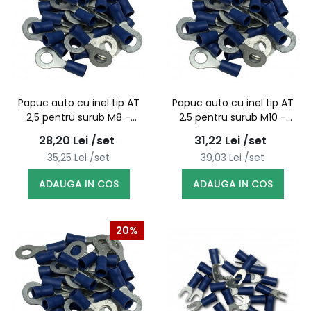
Papuc auto cu inel tip AT
Papuc auto cu inel tip AT
2,5 pentru surub M8 -
2,5 pentru surub M10 -
100buc/set
100buc/set
28,20
Lei
/set
31,22
Lei
/set
35,25
Lei
/set
39,03
Lei
/set
ADAUGA IN COS
ADAUGA IN COS
20%