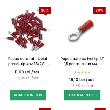
20%
20%
Papuc auto tata, izolat
Papuc auto cu inel tip AT
partial, tip AFM 1,5/2,8 -
1,5 pentru surub M4 -
100buc/set
100buc/set
11,08
Lei
/set
13,85
Lei
/set
15,10
Lei
/set
18,88
Lei
/set
ADAUGA IN COS
ADAUGA IN COS