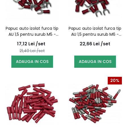
Papuc auto izolat furca tip
Papuc auto izolat furca tip
AU 1,5 pentru surub M5 -
AU 1,5 pentru surub M6 -
100buc/set
100buc/set
17,12
Lei
/set
22,66
Lei
/set
21,40
Lei
/set
ADAUGA IN COS
ADAUGA IN COS
20%