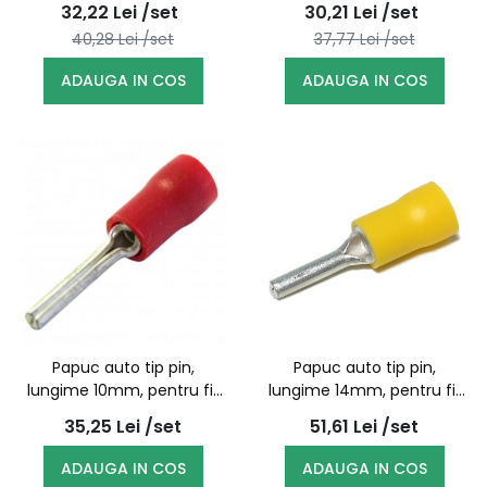
32,22
Lei
/set
30,21
Lei
/set
40,28
Lei
/set
37,77
Lei
/set
ADAUGA IN COS
ADAUGA IN COS
Papuc auto tip pin,
Papuc auto tip pin,
lungime 10mm, pentru fir
lungime 14mm, pentru fir
de 1,5mmp - 100buc/set
de 4-6mmp - 100buc/set
35,25
Lei
/set
51,61
Lei
/set
ADAUGA IN COS
ADAUGA IN COS