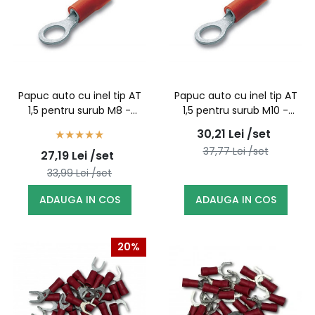
Papuc auto cu inel tip AT
Papuc auto cu inel tip AT
1,5 pentru surub M8 -
1,5 pentru surub M10 -
100buc/set
100buc/set
30,21
Lei
/set
37,77
Lei
/set
27,19
Lei
/set
33,99
Lei
/set
ADAUGA IN COS
ADAUGA IN COS
20%