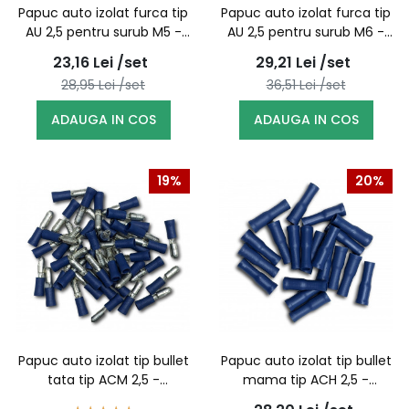
Papuc auto izolat furca tip
Papuc auto izolat furca tip
AU 2,5 pentru surub M5 -
AU 2,5 pentru surub M6 -
100buc/set
100buc/set
23,16
Lei
/set
29,21
Lei
/set
28,95
Lei
/set
36,51
Lei
/set
ADAUGA IN COS
ADAUGA IN COS
19%
20%
Papuc auto izolat tip bullet
Papuc auto izolat tip bullet
tata tip ACM 2,5 -
mama tip ACH 2,5 -
100buc/set
100buc/set