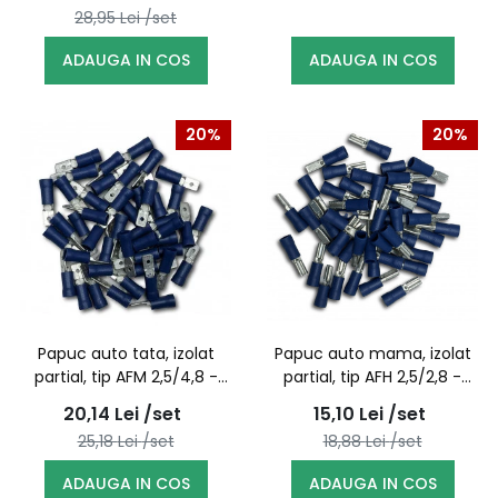
28,95
Lei
/set
ADAUGA IN COS
ADAUGA IN COS
20%
20%
Papuc auto tata, izolat
Papuc auto mama, izolat
partial, tip AFM 2,5/4,8 -
partial, tip AFH 2,5/2,8 -
100buc/set
100buc/set
20,14
Lei
/set
15,10
Lei
/set
25,18
Lei
/set
18,88
Lei
/set
ADAUGA IN COS
ADAUGA IN COS