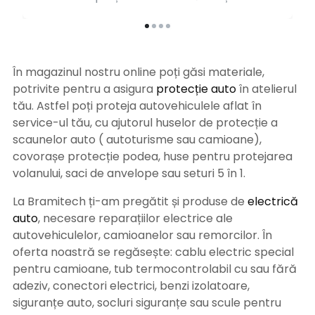
În magazinul nostru online poți găsi materiale,
potrivite pentru a asigura
protecție auto
î
n atelierul
tău. Astfel poți proteja autovehiculele aflat în
service-ul tău, cu ajutorul huselor de protecție a
scaunelor auto ( autoturisme sau camioane),
covorașe protecție podea, huse pentru protejarea
volanului, saci de anvelope sau seturi 5 în 1.
La Bramitech ți-am pregătit și produse de
electrică
auto
, necesare reparațiilor electrice ale
autovehiculelor, camioanelor sau remorcilor. În
oferta noastră se regăsește: cablu electric special
pentru camioane, tub termocontrolabil cu sau fără
adeziv, conectori electrici, benzi izolatoare,
siguranțe auto, socluri siguranțe sau scule pentru