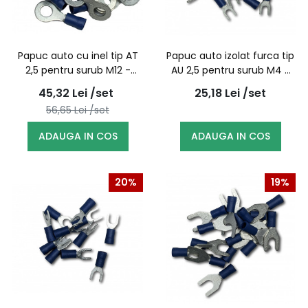
Papuc auto cu inel tip AT
Papuc auto izolat furca tip
2,5 pentru surub M12 -
AU 2,5 pentru surub M4 -
100buc/set
100buc/set
45,32
Lei
/set
25,18
Lei
/set
56,65
Lei
/set
ADAUGA IN COS
ADAUGA IN COS
20%
19%