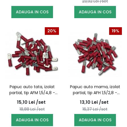
23,92
Lei
/set
ADAUGA IN COS
ADAUGA IN COS
20%
19%
Papuc auto tata, izolat
Papuc auto mama, izolat
partial, tip AFM 1,5/4,8 -
partial, tip AFH 1,5/2,8 -
100buc/set
100buc/set
15,10
Lei
/set
13,10
Lei
/set
18,88
Lei
/set
16,37
Lei
/set
ADAUGA IN COS
ADAUGA IN COS