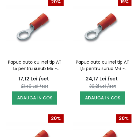
20%
19%
Papuc auto cu inel tip AT
Papuc auto cu inel tip AT
1,5 pentru surub M5 -
1,5 pentru surub M6 -
100buc/set
100buc/set
17,12
Lei
/set
24,17
Lei
/set
21,40
Lei
/set
30,21
Lei
/set
ADAUGA IN COS
ADAUGA IN COS
20%
20%