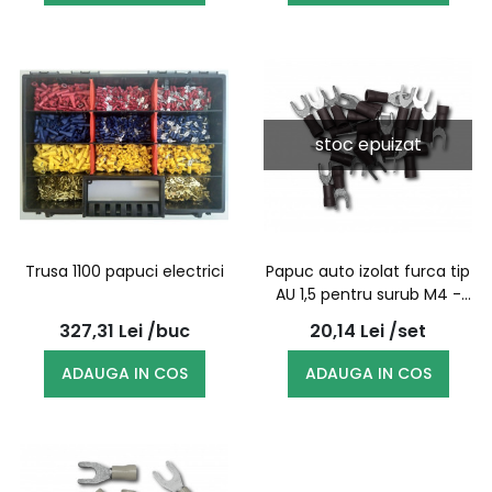
stoc epuizat
Trusa 1100 papuci electrici
Papuc auto izolat furca tip
AU 1,5 pentru surub M4 -
100buc/set
327,31
Lei
/buc
20,14
Lei
/set
ADAUGA IN COS
ADAUGA IN COS