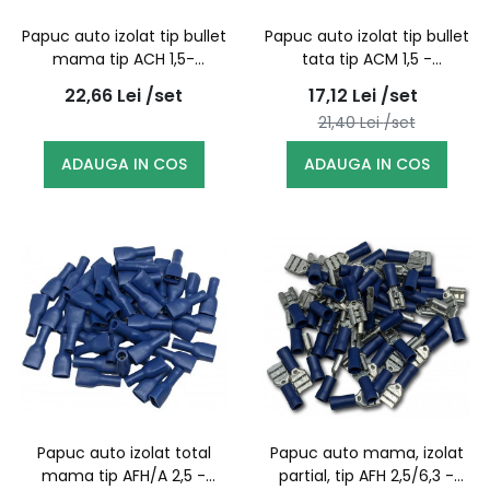
Papuc auto izolat tip bullet
Papuc auto izolat tip bullet
mama tip ACH 1,5-
tata tip ACM 1,5 -
100buc/set
100buc/set
22,66
Lei
/set
17,12
Lei
/set
21,40
Lei
/set
ADAUGA IN COS
ADAUGA IN COS
Papuc auto izolat total
Papuc auto mama, izolat
mama tip AFH/A 2,5 -
partial, tip AFH 2,5/6,3 -