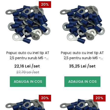
20%
Papuc auto cu inel tip AT
Papuc auto cu inel tip AT
2,5 pentru surub M5 -
2,5 pentru surub M6 -
100buc/set
100buc/set
22,16
Lei
/set
35,25
Lei
/set
27,70
Lei
/set
ADAUGA IN COS
ADAUGA IN COS
20%
20%