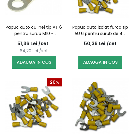
Papuc auto cu inel tip AT 6
Papuc auto izolat furca tip
pentru surub M10 -
AU 6 pentru surub de 4 -
100buc/set
100buc/set
51,36
Lei
/set
50,36
Lei
/set
64,20
Lei
/set
ADAUGA IN COS
ADAUGA IN COS
20%