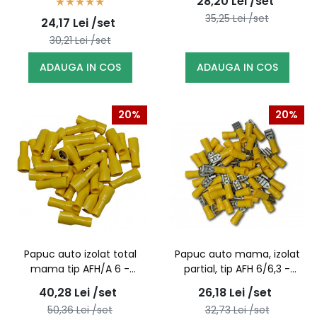
28,20
Lei
/set
35,25
Lei
/set
24,17
Lei
/set
30,21
Lei
/set
ADAUGA IN COS
ADAUGA IN COS
20%
20%
Papuc auto izolat total
Papuc auto mama, izolat
mama tip AFH/A 6 -
partial, tip AFH 6/6,3 -
100buc/set
100buc/set
40,28
Lei
/set
26,18
Lei
/set
50,36
Lei
/set
32,73
Lei
/set