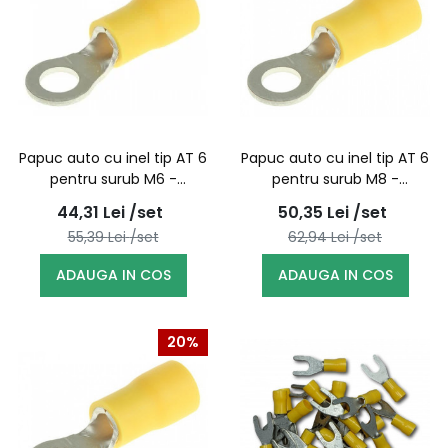
Papuc auto cu inel tip AT 6
Papuc auto cu inel tip AT 6
pentru surub M6 -
pentru surub M8 -
100buc/set
100buc/set
44,31
Lei
/set
50,35
Lei
/set
55,39
Lei
/set
62,94
Lei
/set
ADAUGA IN COS
ADAUGA IN COS
20%