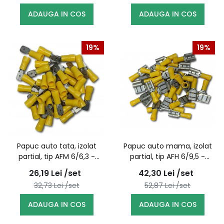
ADAUGA IN COS
ADAUGA IN COS
19%
19%
Papuc auto tata, izolat
Papuc auto mama, izolat
partial, tip AFM 6/6,3 -
partial, tip AFH 6/9,5 -
100buc/set
100buc/set
26,19
Lei
/set
42,30
Lei
/set
32,73
Lei
/set
52,87
Lei
/set
ADAUGA IN COS
ADAUGA IN COS