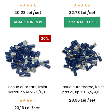
100buc/set
100buc/set
40,28
Lei
/set
32,73
Lei
/set
ADAUGA IN COS
ADAUGA IN COS
20%
Papuc auto tata, izolat
Papuc auto mama, izolat
partial, tip AFM 2,5/6,3 -
partial, tip AFH 2,5/4,8 -
100buc/set
100buc/set
28,95
Lei
/set
23,16
Lei
/set