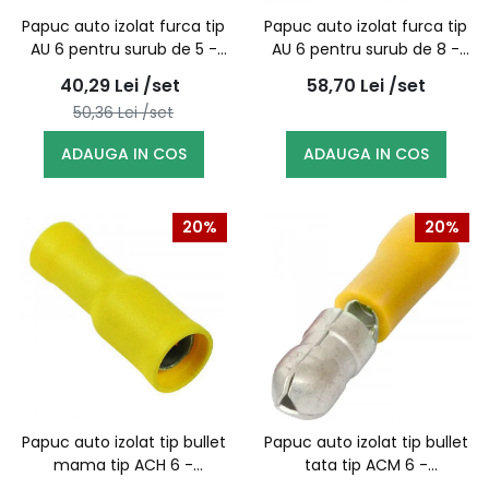
Papuc auto izolat furca tip
Papuc auto izolat furca tip
AU 6 pentru surub de 5 -
AU 6 pentru surub de 8 -
100buc/set
100buc/set
40,29
Lei
/set
58,70
Lei
/set
50,36
Lei
/set
ADAUGA IN COS
ADAUGA IN COS
20%
20%
Papuc auto izolat tip bullet
Papuc auto izolat tip bullet
mama tip ACH 6 -
tata tip ACM 6 -
100buc/set
100buc/set