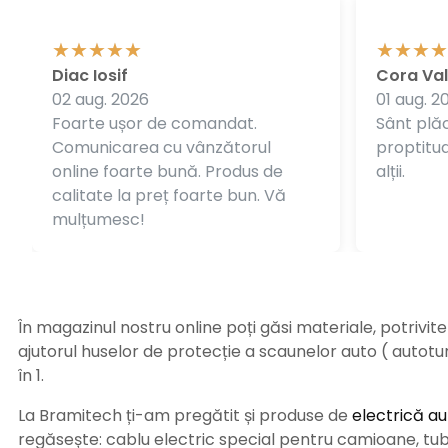
Diac Iosif
Cora Val
02 aug. 2026
01 aug. 2
Foarte ușor de comandat.
Sânt plăc
Comunicarea cu vânzătorul
proptitudi
online foarte bună. Produs de
alții.
calitate la preț foarte bun. Vă
mulțumesc!
În magazinul nostru online poți găsi materiale, potrivit
ajutorul huselor de protecție a scaunelor auto ( autot
în 1.
La Bramitech ți-am pregătit și produse de
electrică au
regăsește: cablu electric special pentru camioane, tub t