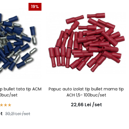
19%
ip bullet tata tip ACM
Papuc auto izolat tip bullet mama tip
00buc/set
ACH 1,5- 100buc/set
22,66
Lei
/set
et
30,21
Lei
/set