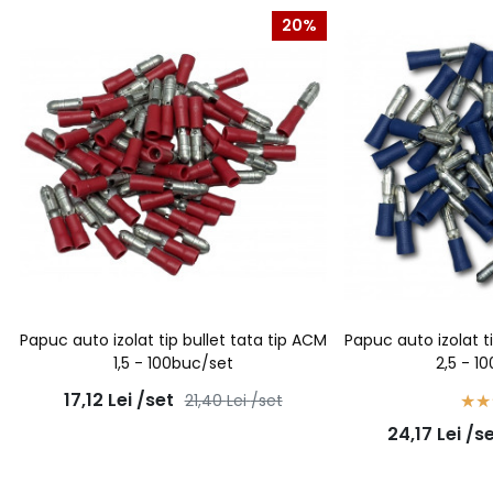
20%
Papuc auto izolat tip bullet tata tip ACM
Papuc auto izolat t
1,5 - 100buc/set
2,5 - 1
17,12
Lei
/set
21,40
Lei
/set
24,17
Lei
/s