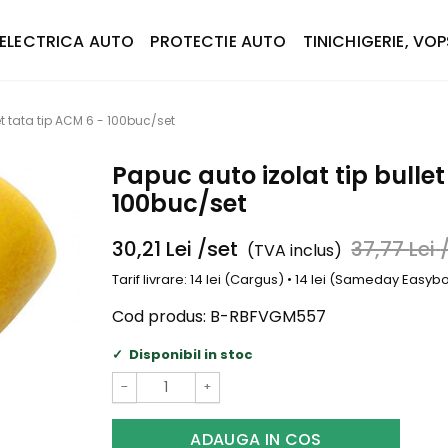
ELECTRICA AUTO
PROTECTIE AUTO
TINICHIGERIE, VOP
et tata tip ACM 6 - 100buc/set
Papuc auto izolat tip bullet
100buc/set
30,21
Lei
/set
37,77
Lei
(TVA inclus)
Tarif livrare: 14 lei (Cargus) • 14 lei (Sameday Easy
Cod produs:
B-RBFVGM557
Disponibil in stoc
−
+
ADAUGA IN COS