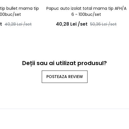
 tip bullet mama tip
Papuc auto izolat total mama tip AFH/A
100buc/set
6 - 100buc/set
t
40,28
Lei
/set
40,28
Lei
/set
50,36
Lei
/set
Deții sau ai utilizat produsul?
POSTEAZA REVIEW