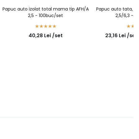
Papuc auto izolat total mama tip AFH/A
Papuc auto tata, izo
2,5 - 100buc/set
2,5/6,3 - 
40,28
Lei
/set
23,16
Lei
/set