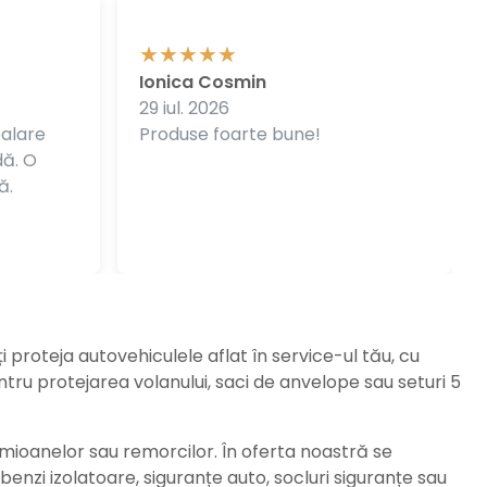
Ionica Cosmin
29 iul. 2026
balare
Produse foarte bune!
dă. O
ă.
ți proteja autovehiculele aflat în service-ul tău, cu
ru protejarea volanului, saci de anvelope sau seturi 5
amioanelor sau remorcilor. În oferta noastră se
enzi izolatoare, siguranțe auto, socluri siguranțe sau