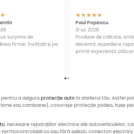
entin
Paul Popescu
026
31 iul. 2026
ut surprins de
Produse de calitate, am
nea firmei. Învățații și pe
decentă, expediere rapi
primă experiență plăcut
e pentru a asigura
protecție auto
î
n atelierul tău. Astfel po
urisme sau camioane), covorașe protecție podea, huse pent
to
, necesare reparațiilor electrice ale autovehiculelor, c
ermocontrolabil cu sau fără adeziv, conectori electrici, b