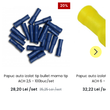
20%
Papuc auto izolat tip bullet mama tip
Papuc auto izolat t
ACH 2,5 - 100buc/set
ACH 6 - 1
28,20
Lei
/set
32,22
Lei
/set
35,25
Lei
/set