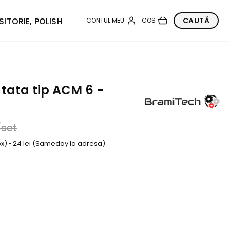
SITORIE, POLISH
 tata tip ACM 6 -
/set
box) • 24 lei (Sameday la adresa)