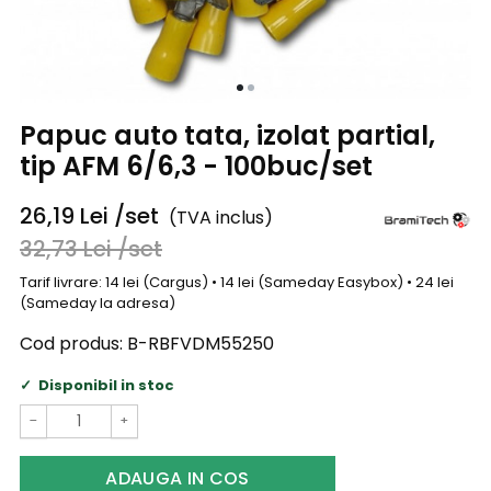
Papuc auto tata, izolat partial,
tip AFM 6/6,3 - 100buc/set
26,19
Lei
/set
(TVA inclus)
32,73
Lei
/set
Tarif livrare: 14 lei (Cargus) • 14 lei (Sameday Easybox) • 24 lei
(Sameday la adresa)
Cod produs:
B-RBFVDM55250
Disponibil in stoc
−
+
ADAUGA IN COS