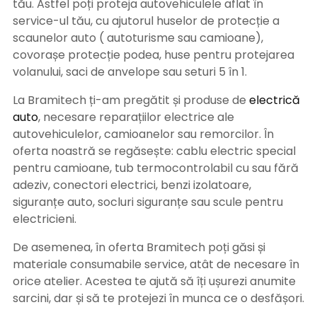
tău. Astfel poți proteja autovehiculele aflat în
service-ul tău, cu ajutorul huselor de protecție a
scaunelor auto ( autoturisme sau camioane),
covorașe protecție podea, huse pentru protejarea
volanului, saci de anvelope sau seturi 5 în 1.
La Bramitech ți-am pregătit și produse de
electrică
auto
, necesare reparațiilor electrice ale
autovehiculelor, camioanelor sau remorcilor. În
oferta noastră se regăsește: cablu electric special
pentru camioane, tub termocontrolabil cu sau fără
adeziv, conectori electrici, benzi izolatoare,
siguranțe auto, socluri siguranțe sau scule pentru
electricieni.
De asemenea, în oferta Bramitech poți găsi și
materiale consumabile service, atât de necesare în
orice atelier. Acestea te ajută să îți ușurezi anumite
sarcini, dar și să te protejezi în munca ce o desfășori.