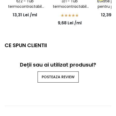
6/2 - Tub
3/1 - Tub
Izolatie pl
termocontractabil
termocontractabil
pentru pa
negru cu adeziv 6mm
negru cu adeziv 3mm
neizolat,
13,31
Lei
/ml
12,39
L
la 2mm - 1 metru
la 1mm - 1 metru
10buc
9,68
Lei
/ml
CE SPUN CLIENTII
Deții sau ai utilizat produsul?
POSTEAZA REVIEW