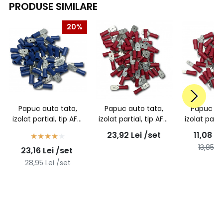
PRODUSE SIMILARE
20%
Papuc auto tata,
Papuc auto tata,
Papuc au
izolat partial, tip AFM
izolat partial, tip AFM
izolat parti
2,5/6,3 - 100buc/set
1,5/6,3 - 100buc/set
1,5/2,8 - 
23,92
Lei
/set
11,08
Le
13,85
Le
23,16
Lei
/set
28,95
Lei
/set