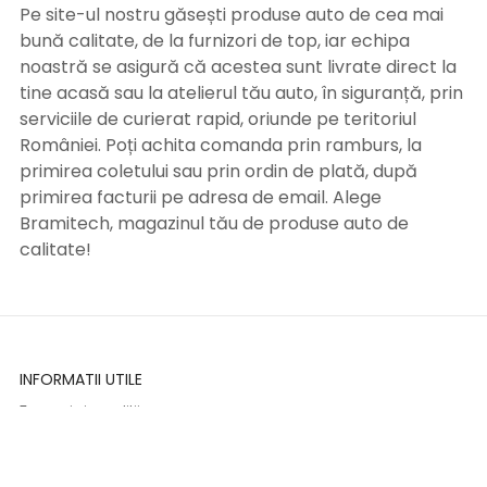
Pe site-ul nostru găsești produse auto de cea mai
bună calitate, de la furnizori de top, iar echipa
noastră se asigură că acestea sunt livrate direct la
tine acasă sau la atelierul tău auto, în siguranță, prin
serviciile de curierat rapid, oriunde pe teritoriul
României. Poți achita comanda prin ramburs, la
primirea coletului sau prin ordin de plată, după
primirea facturii pe adresa de email. Alege
Bramitech, magazinul tău de produse auto de
calitate!
INFORMATII UTILE
Termeni si conditii
Formular retur
Confidentialitate