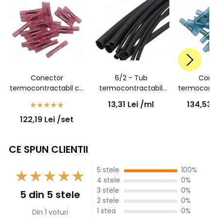
Conector
6/2 - Tub
Cone
termocontractabil cu
termocontractabil
termocontr
adeziv, sertizabil, rosu,
negru cu adeziv 6mm
adeziv, se
13,31
Lei
/ml
134,53
L
1,5mmp - 7931100302
la 2mm - 1 metru
albastru,
122,19
Lei
/set
- 100buc/set
793120
100bu
CE SPUN CLIENTII
5 stele
100%
4 stele
0%
3 stele
0%
5 din 5 stele
2 stele
0%
1 stea
0%
Din 1 voturi