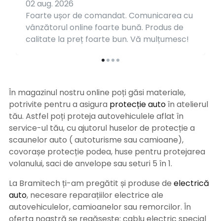
02 aug. 2026
Foarte ușor de comandat. Comunicarea cu
vânzătorul online foarte bună. Produs de
calitate la preț foarte bun. Vă mulțumesc!
În magazinul nostru online poți găsi materiale,
potrivite pentru a asigura
protecție auto
î
n atelierul
tău. Astfel poți proteja autovehiculele aflat în
service-ul tău, cu ajutorul huselor de protecție a
scaunelor auto ( autoturisme sau camioane),
covorașe protecție podea, huse pentru protejarea
volanului, saci de anvelope sau seturi 5 în 1.
La Bramitech ți-am pregătit și produse de
electrică
auto
, necesare reparațiilor electrice ale
autovehiculelor, camioanelor sau remorcilor. În
oferta noastră se regăsește: cablu electric special