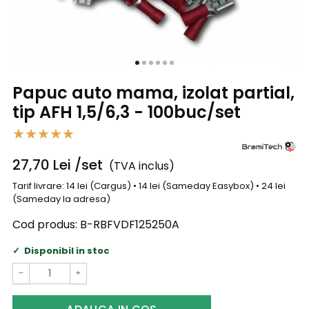
Papuc auto mama, izolat partial,
tip AFH 1,5/6,3 - 100buc/set
27,70
Lei
/set
(TVA inclus)
Tarif livrare: 14 lei (Cargus) • 14 lei (Sameday Easybox) • 24 lei
(Sameday la adresa)
Cod produs:
B-RBFVDF125250A
Disponibil in stoc
−
+