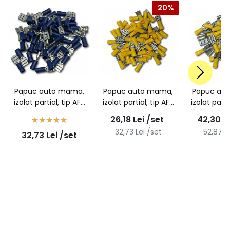
20%
Papuc auto mama,
Papuc auto mama,
Papuc au
izolat partial, tip AFH
izolat partial, tip AFH
izolat parti
2,5/6,3 - 100buc/set
6/6,3 - 100buc/set
6/9,5 - 1
26,18
Lei
/set
42,30
L
32,73
Lei
/set
52,87
L
32,73
Lei
/set