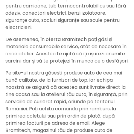
pentru camioane, tub termocontrolabil cu sau fără
adeziv, conectori electrici, benzi izolatoare,
siguranțe auto, socluri siguranțe sau scule pentru
electricieni.
De asemenea, în oferta Bramitech poți găsi și
materiale consumabile service, atât de necesare în
orice atelier. Acestea te ajută să îți ușurezi anumite
sarcini, dar și să te protejezi în munca ce o desfășori.
Pe site-ul nostru găsești produse auto de cea mai
bună calitate, de la furnizori de top, iar echipa
noastră se asigură că acestea sunt livrate direct la
tine acasă sau la atelierul tău auto, în siguranță, prin
serviciile de curierat rapid, oriunde pe teritoriul
României. Poți achita comanda prin ramburs, la
primirea coletului sau prin ordin de plată, după
primirea facturii pe adresa de email. Alege
Bramitech, magazinul tău de produse auto de