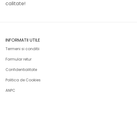
calitate!
INFORMATII UTILE
Termeni si conditii
Formular retur
Confidentialitate
Politica de Cookies
ANPC
Solutionarea litigiilor
Informatii legale
ASISTENTA