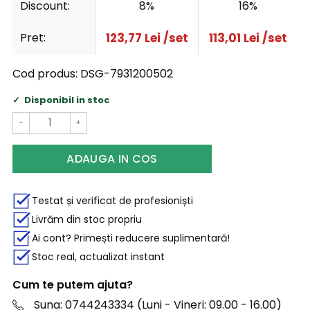
Discount:
8%
16%
Pret:
123,77
Lei
/set
113,01
Lei
/set
Cod produs:
DSG-7931200502
Disponibil in stoc
−
+
ADAUGA IN COS
Testat și verificat de profesioniști
Livrăm din stoc propriu
Ai cont? Primești reducere suplimentară!
Stoc real, actualizat instant
Cum te putem ajuta?
Suna: 0744243334 (Luni - Vineri: 09.00 - 16.00)