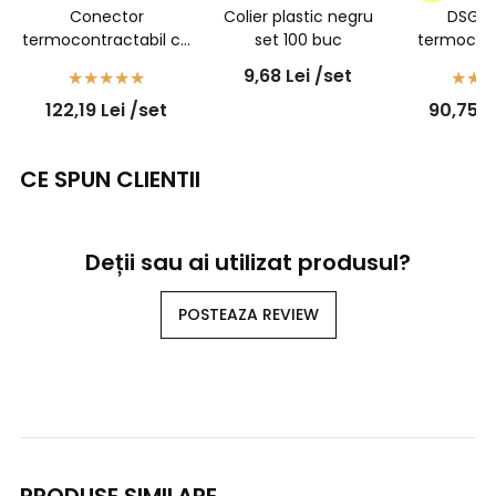
Conector
Colier plastic negru
DSG1 
termocontractabil cu
set 100 buc
termocont
adeziv, sertizabil, rosu,
transparent
9,68
Lei
/set
1,5mmp - 7931100302
- 6/1,4 -
122,19
Lei
/set
90,75
L
- 100buc/set
buc
CE SPUN CLIENTII
Deții sau ai utilizat produsul?
POSTEAZA REVIEW
PRODUSE SIMILARE