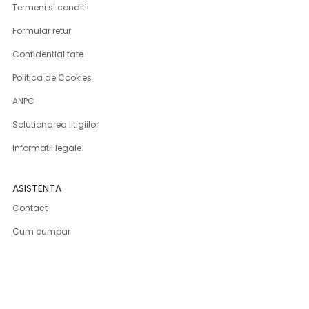
Termeni si conditii
Formular retur
Confidentialitate
Politica de Cookies
ANPC
Solutionarea litigiilor
Informatii legale
ASISTENTA
Contact
Cum cumpar
Cum platesc
Livrarea produselor
Returnare produse