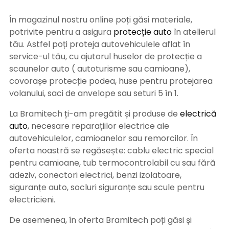
În magazinul nostru online poți găsi materiale,
potrivite pentru a asigura
protecție auto
î
n atelierul
tău. Astfel poți proteja autovehiculele aflat în
service-ul tău, cu ajutorul huselor de protecție a
scaunelor auto ( autoturisme sau camioane),
covorașe protecție podea, huse pentru protejarea
volanului, saci de anvelope sau seturi 5 în 1.
La Bramitech ți-am pregătit și produse de
electrică
auto
, necesare reparațiilor electrice ale
autovehiculelor, camioanelor sau remorcilor. În
oferta noastră se regăsește: cablu electric special
pentru camioane, tub termocontrolabil cu sau fără
adeziv, conectori electrici, benzi izolatoare,
siguranțe auto, socluri siguranțe sau scule pentru
electricieni.
De asemenea, în oferta Bramitech poți găsi și