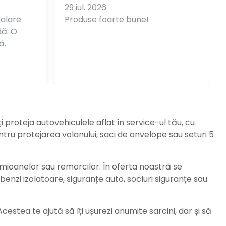
29 iul. 2026
balare
Produse foarte bune!
dă. O
ă.
ți proteja autovehiculele aflat în service-ul tău, cu
ru protejarea volanului, saci de anvelope sau seturi 5
amioanelor sau remorcilor. În oferta noastră se
enzi izolatoare, siguranțe auto, socluri siguranțe sau
stea te ajută să îți ușurezi anumite sarcini, dar și să