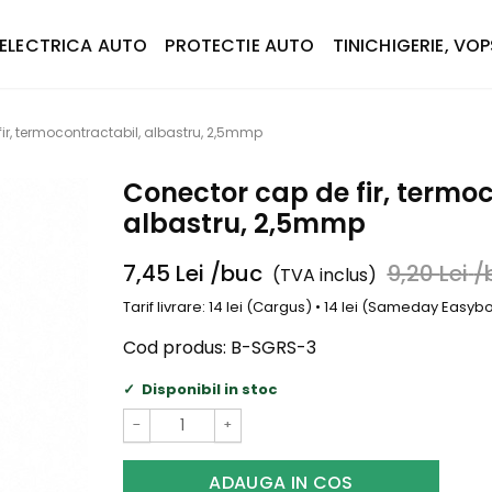
ELECTRICA AUTO
PROTECTIE AUTO
TINICHIGERIE, VOP
ir, termocontractabil, albastru, 2,5mmp
Conector cap de fir, termoc
albastru, 2,5mmp
7,45
Lei
/buc
9,20
Lei
/
(TVA inclus)
Tarif livrare: 14 lei (Cargus) • 14 lei (Sameday Easy
Cod produs:
B-SGRS-3
Disponibil in stoc
−
+
ADAUGA IN COS