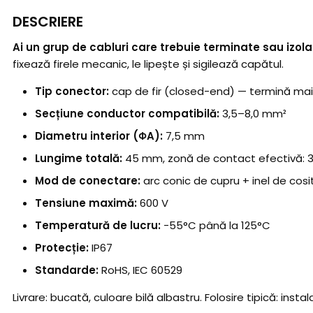
DESCRIERE
Ai un grup de cabluri care trebuie terminate sau izola
fixează firele mecanic, le lipește și sigilează capătul.
Tip conector:
cap de fir (closed-end) — termină mai 
Secțiune conductor compatibilă:
3,5–8,0 mm²
Diametru interior (ΦA):
7,5 mm
Lungime totală:
45 mm, zonă de contact efectivă:
Mod de conectare:
arc conic de cupru + inel de cosit
Tensiune maximă:
600 V
Temperatură de lucru:
-55°C până la 125°C
Protecție:
IP67
Standarde:
RoHS, IEC 60529
Livrare: bucată, culoare bilă albastru. Folosire tipică: insta