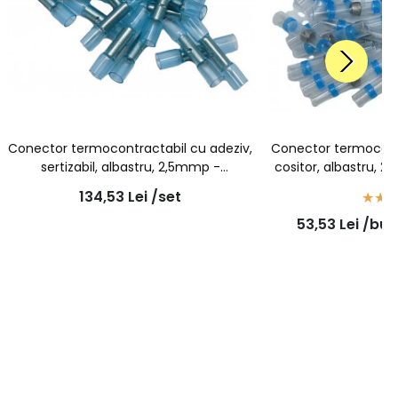
Conector termocontractabil cu adeziv,
Conector termocontr
sertizabil, albastru, 2,5mmp -
cositor, albastru, 
7931200502 - 100buc/set
134,53
Lei
/set
53,53
Lei
/buc