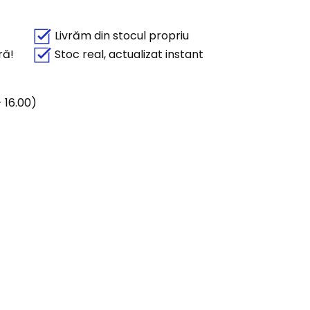
Livrăm din stocul propriu
ră!
Stoc real, actualizat instant
 16.00)