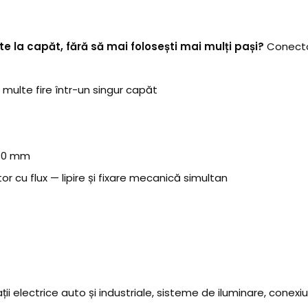
te la capăt, fără să mai folosești mai mulți pași?
Conector
multe fire într-un singur capăt
 30 mm
or cu flux — lipire și fixare mecanică simultan
lații electrice auto și industriale, sisteme de iluminare, conexiu