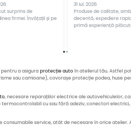
026
31 iul. 2026
ut surprins de
Produse de calitate, am
nea firmei. Învățații și pe
decentă, expediere rapi
primă experiență plăcut
e pentru a asigura
protecție auto
î
n atelierul tău. Astfel po
urisme sau camioane), covorașe protecție podea, huse pent
to
, necesare reparațiilor electrice ale autovehiculelor, c
ermocontrolabil cu sau fără adeziv, conectori electrici, b
consumabile service, atât de necesare în orice atelier. Ace