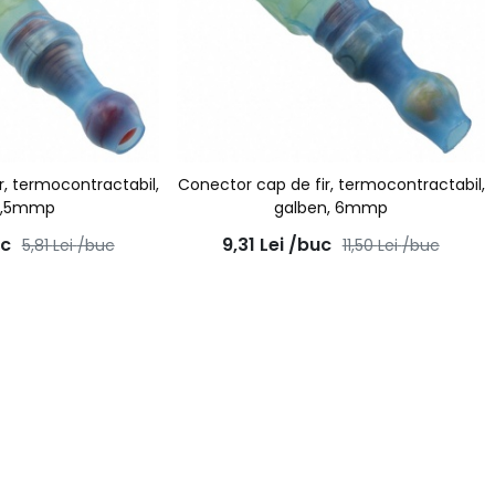
r, termocontractabil,
Conector cap de fir, termocontractabil,
 1,5mmp
galben, 6mmp
uc
9,31
Lei
/buc
5,81
Lei
/buc
11,50
Lei
/buc