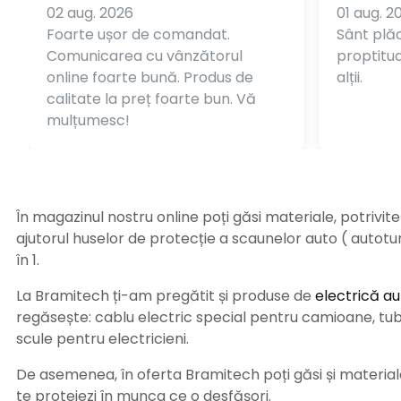
02 aug. 2026
01 aug. 2
Foarte ușor de comandat.
Sânt plăc
Comunicarea cu vânzătorul
proptitudi
online foarte bună. Produs de
alții.
calitate la preț foarte bun. Vă
mulțumesc!
În magazinul nostru online poți găsi materiale, potrivit
ajutorul huselor de protecție a scaunelor auto ( autot
în 1.
La Bramitech ți-am pregătit și produse de
electrică au
regăsește: cablu electric special pentru camioane, tub t
scule pentru electricieni.
De asemenea, în oferta Bramitech poți găsi și materiale 
te protejezi în munca ce o desfășori.