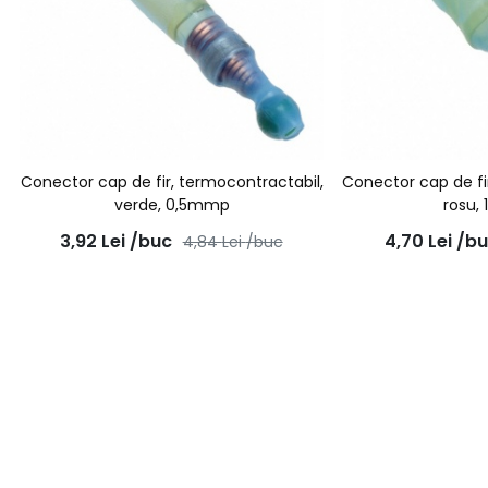
Conector cap de fir, termocontractabil,
Conector cap de fi
verde, 0,5mmp
rosu,
3,92
Lei
/buc
4,70
Lei
/b
4,84
Lei
/buc