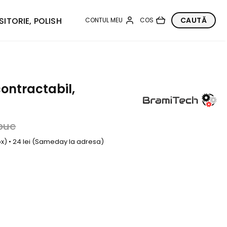
SITORIE, POLISH
ontractabil,
buc
box) • 24 lei (Sameday la adresa)