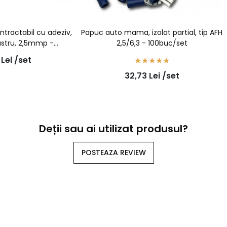
tractabil cu adeziv,
Papuc auto mama, izolat partial, tip AFH
bastru, 2,5mmp -
2,5/6,3 - 100buc/set
 - 100buc/set
3
Lei
/set
32,73
Lei
/set
Deții sau ai utilizat produsul?
POSTEAZA REVIEW