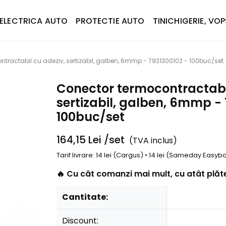
ELECTRICA AUTO
PROTECTIE AUTO
TINICHIGERIE, VOP
tractabil cu adeziv, sertizabil, galben, 6mmp - 7931300102 - 100buc/set
Conector termocontractabil
sertizabil, galben, 6mmp - 
100buc/set
164,15
Lei
/set
(TVA inclus)
Tarif livrare: 14 lei (Cargus) • 14 lei (Sameday Easy
🔥 Cu cât comanzi mai mult, cu atât plăte
Cantitate:
Discount: