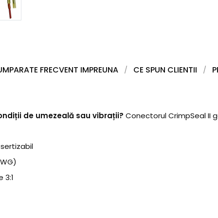
UMPARATE FRECVENT IMPREUNA
CE SPUN CLIENTII
P
condiții de umezeală sau vibrații?
Conectorul CrimpSeal II g
sertizabil
AWG)
 3:1