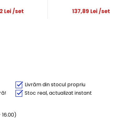
02
Lei
/set
137,89
Lei
/set
Livrăm din stocul propriu
ră!
Stoc real, actualizat instant
 16.00)