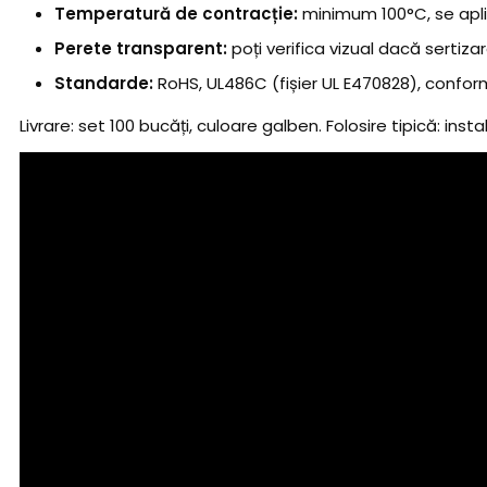
Temperatură de contracție:
minimum 100°C, se apli
Perete transparent:
poți verifica vizual dacă sertiza
Standarde:
RoHS, UL486C (fișier UL E470828), conform 
Livrare: set 100 bucăți, culoare galben. Folosire tipică: instal