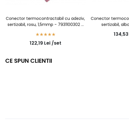
Conector termocontractabil cu adeziv,
Conector termocon
sertizabil, rosu, 1,5mmp - 7931100302 -
sertizabil, al
100buc/set
7931200502
134,5
122,19
Lei
/set
CE SPUN CLIENTII