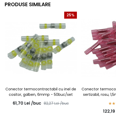
PRODUSE SIMILARE
25%
Conector termocontractabil cu inel de
Conector termocon
cositor, galben, 6mmp - 50buc/set
sertizabil, rosu, 
100b
61,70
Lei
/buc
82,27
Lei
/buc
122,19