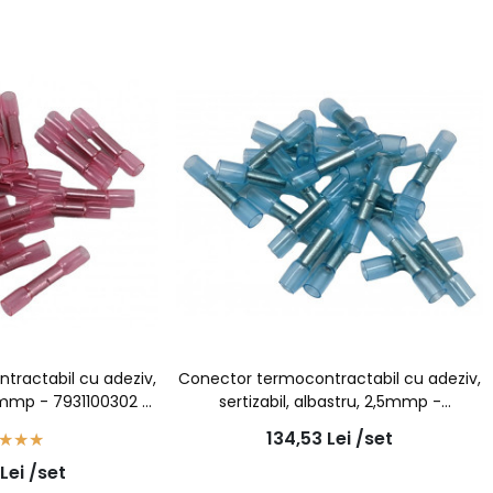
tractabil cu adeziv,
Conector termocontractabil cu adeziv,
1,5mmp - 7931100302 -
sertizabil, albastru, 2,5mmp -
uc/set
7931200502 - 100buc/set
134,53
Lei
/set
Lei
/set