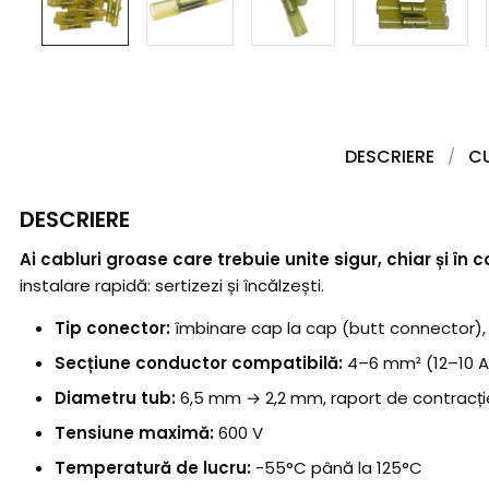
DESCRIERE
C
DESCRIERE
Ai cabluri groase care trebuie unite sigur, chiar și în 
instalare rapidă: sertizezi și încălzești.
Tip conector:
îmbinare cap la cap (butt connector), 
Secțiune conductor compatibilă:
4–6 mm² (12–10 
Diametru tub:
6,5 mm → 2,2 mm, raport de contracție
Tensiune maximă:
600 V
Temperatură de lucru:
-55°C până la 125°C