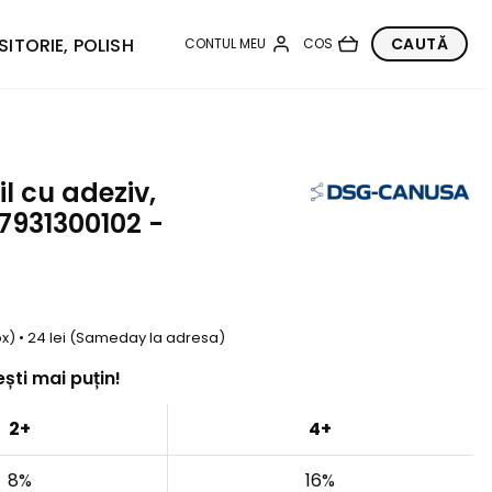
SITORIE, POLISH
 cu adeziv,
7931300102 -
box) • 24 lei (Sameday la adresa)
ști mai puțin!
2+
4+
8%
16%