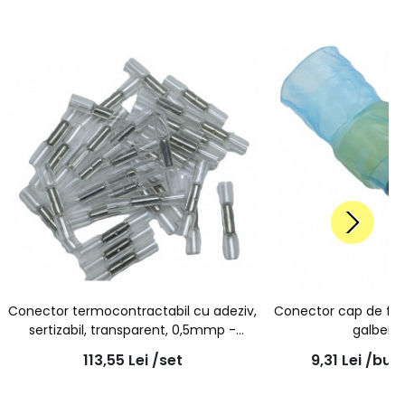
Conector termocontractabil cu adeziv,
Conector cap de fir,
sertizabil, transparent, 0,5mmp -
galben
7931000012 - 100buc/set
113,55
Lei
/set
9,31
Lei
/buc