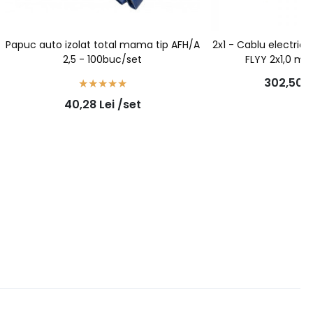
Papuc auto izolat total mama tip AFH/A
2x1 - Cablu electric 
2,5 - 100buc/set
FLYY 2x1,0 mm
302,50
L
40,28
Lei
/set