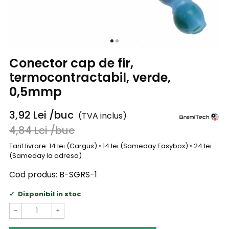
Conector cap de fir,
termocontractabil, verde,
0,5mmp
3,92
Lei
/buc
(TVA inclus)
4,84
Lei
/buc
Tarif livrare: 14 lei (Cargus) • 14 lei (Sameday Easybox) • 24 lei
(Sameday la adresa)
Cod produs:
B-SGRS-1
Disponibil in stoc
−
+