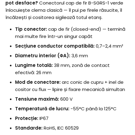
pot desface?
Conectorul cap de fir B-SGRS-1 verde
înlocuiește clema clasică — îl pui pe firele răsucite, îl
încălzești și cositorea sigilează totul etanș.
Tip conector:
cap de fir (closed-end) — termină
mai multe fire într-un singur capăt
Secțiune conductor compatibilă:
0,7–2,4 mm²
Diametru interior (ΦA):
3,6 mm
Lungime totală:
38 mm, zonă de contact
efectivă: 26 mm
Mod de conectare:
arc conic de cupru + inel de
cositor cu flux — lipire și fixare mecanică simultan
Tensiune maximă:
600 V
Temperatură de lucru:
-55°C până la 125°C
Protecție:
IP67
Standarde:
RoHS, IEC 60529