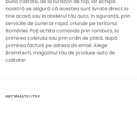
bună calitate, de la furnizori de top, iar echipa
noastră se asigură că acestea sunt livrate direct la
tine acasă sau la atelierul tău auto, în siguranță, prin
serviciile de curierat rapid, oriunde pe teritoriul
României. Poți achita comanda prin ramburs, la
primirea coletului sau prin ordin de plată, după
primirea facturii pe adresa de email. Alege
Bramitech, magazinul tău de produse auto de
calitate!
INFORMATII UTILE
Termeni si conditii
Formular retur
Confidentialitate
Politica de Cookies