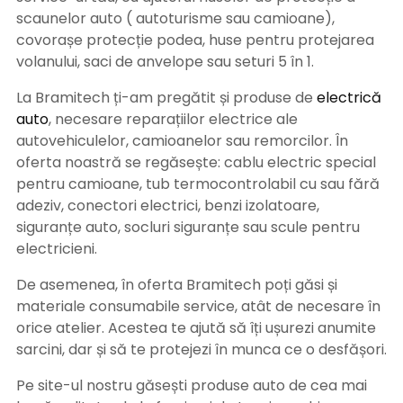
scaunelor auto ( autoturisme sau camioane),
covorașe protecție podea, huse pentru protejarea
volanului, saci de anvelope sau seturi 5 în 1.
La Bramitech ți-am pregătit și produse de
electrică
auto
, necesare reparațiilor electrice ale
autovehiculelor, camioanelor sau remorcilor. În
oferta noastră se regăsește: cablu electric special
pentru camioane, tub termocontrolabil cu sau fără
adeziv, conectori electrici, benzi izolatoare,
siguranțe auto, socluri siguranțe sau scule pentru
electricieni.
De asemenea, în oferta Bramitech poți găsi și
materiale consumabile service, atât de necesare în
orice atelier. Acestea te ajută să îți ușurezi anumite
sarcini, dar și să te protejezi în munca ce o desfășori.
Pe site-ul nostru găsești produse auto de cea mai