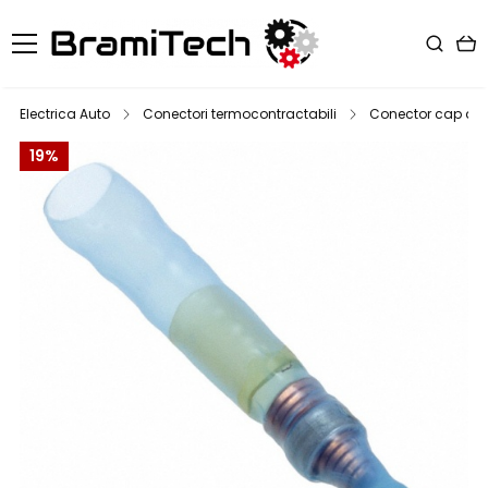
Electrica Auto
Conectori termocontractabili
Conector cap de f
19%