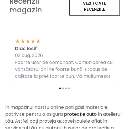
Recenzii
VEZI TOATE
magazin
RECENZIILE
Diac Iosif
02 aug. 2026
Foarte ușor de comandat. Comunicarea cu
vânzătorul online foarte bună. Produs de
calitate la preț foarte bun. Vă mulțumesc!
În magazinul nostru online poți găsi materiale,
potrivite pentru a asigura
protecție auto
î
n atelierul
tău. Astfel poți proteja autovehiculele aflat în
service-ul tău, cu ajutorul huselor de protecție a