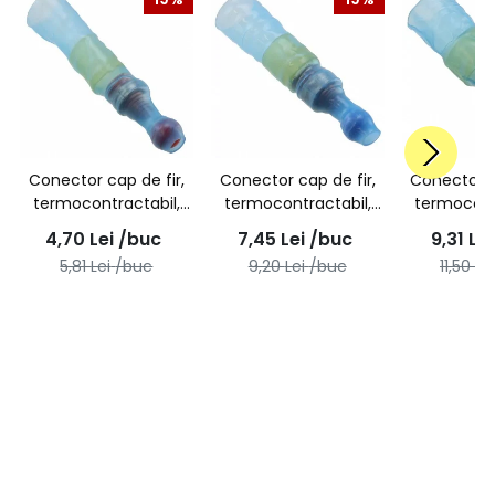
Conector cap de fir,
Conector cap de fir,
Conector c
termocontractabil,
termocontractabil,
termocont
rosu, 1,5mmp
albastru, 2,5mmp
galben
4,70
Lei
/buc
7,45
Lei
/buc
9,31
Lei
5,81
Lei
/buc
9,20
Lei
/buc
11,50
Lei