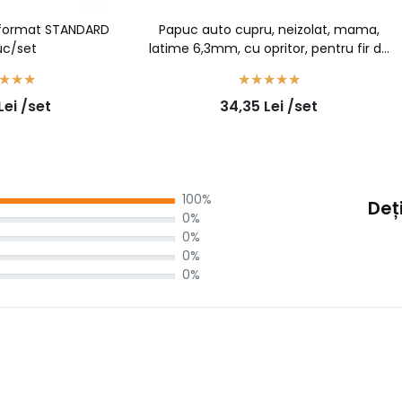
 format STANDARD
Papuc auto cupru, neizolat, mama,
uc/set
latime 6,3mm, cu opritor, pentru fir de
1,5mm2 - 100buc/set
Lei
/set
34,35
Lei
/set
100%
Deți
0%
0%
0%
0%