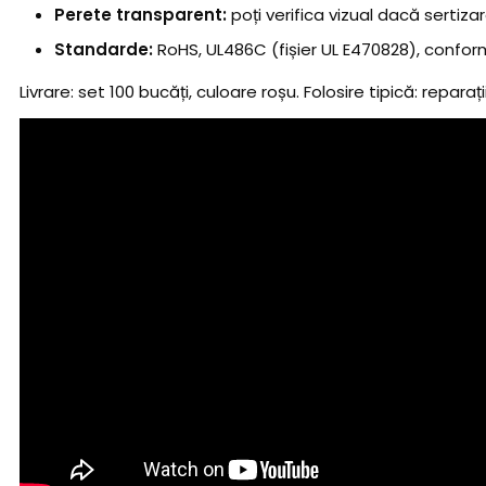
Perete transparent:
poți verifica vizual dacă sertiza
Standarde:
RoHS, UL486C (fișier UL E470828), conform 
Livrare: set 100 bucăți, culoare roșu. Folosire tipică: reparaț