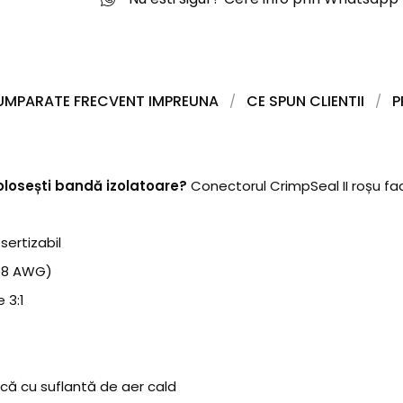
UMPARATE FRECVENT IMPREUNA
CE SPUN CLIENTII
P
 folosești bandă izolatoare?
Conectorul CrimpSeal II roșu face
sertizabil
18 AWG)
 3:1
că cu suflantă de aer cald