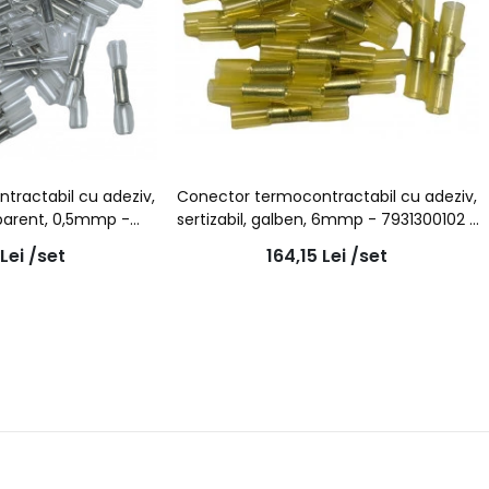
tractabil cu adeziv,
Conector termocontractabil cu adeziv,
nsparent, 0,5mmp -
sertizabil, galben, 6mmp - 7931300102 -
 - 100buc/set
100buc/set
Lei
/set
164,15
Lei
/set