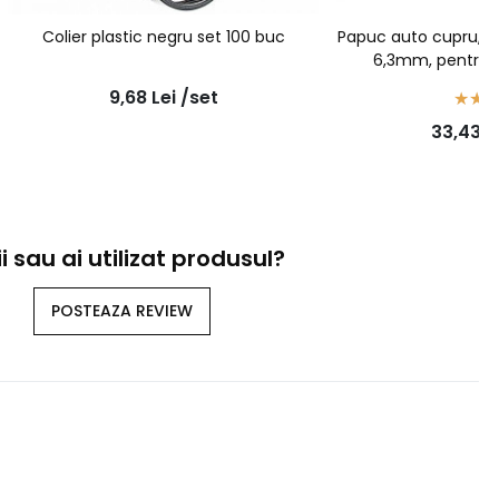
Colier plastic negru set 100 buc
Papuc auto cupru, ne
6,3mm, pentru f
100bu
9,68
Lei
/set
33,43
L
i sau ai utilizat produsul?
POSTEAZA REVIEW