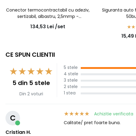
Conector termocontractabil cu adeziv,
Siguranta auto
sertizabil, albastru, 2,5mmp -
50b
7931200502 - 100buc/set
134,53
Lei
/set
15,49
CE SPUN CLIENTII
5 stele
4 stele
3 stele
5 din 5 stele
2 stele
1 stea
Din 2 voturi
Achizitie verificata
C
Calitate/ pret foarte buna.
Cristian H.