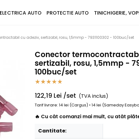
ELECTRICA AUTO
PROTECTIE AUTO
TINICHIGERIE, VOP
tractabil cu adeziv, sertizabil, rosu, 1,5mmp - 7931100302 - 100buc/set
Conector termocontractabil
sertizabil, rosu, 1,5mmp - 7
100buc/set
122,19
Lei
/set
(TVA inclus)
Tarif livrare: 14 lei (Cargus) • 14 lei (Sameday Easy
🔥 Cu cât comanzi mai mult, cu atât plăte
Cantitate: