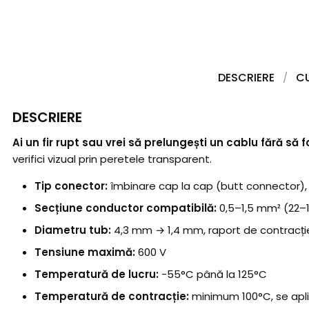
DESCRIERE
C
DESCRIERE
Ai un fir rupt sau vrei să prelungești un cablu fără să
verifici vizual prin peretele transparent.
Tip conector:
îmbinare cap la cap (butt connector), 
Secțiune conductor compatibilă:
0,5–1,5 mm² (22–
Diametru tub:
4,3 mm → 1,4 mm, raport de contracție
Tensiune maximă:
600 V
Temperatură de lucru:
-55°C până la 125°C
Temperatură de contracție:
minimum 100°C, se apli