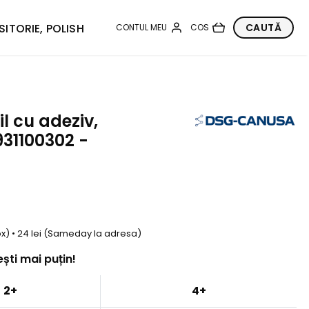
SITORIE, POLISH
 cu adeziv,
931100302 -
box) • 24 lei (Sameday la adresa)
ști mai puțin!
2+
4+