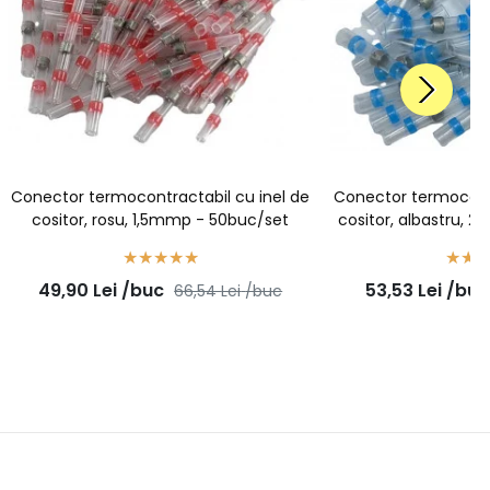
Conector termocontractabil cu inel de
Conector termocontr
cositor, rosu, 1,5mmp - 50buc/set
cositor, albastru, 
49,90
Lei
/buc
53,53
Lei
/buc
66,54
Lei
/buc