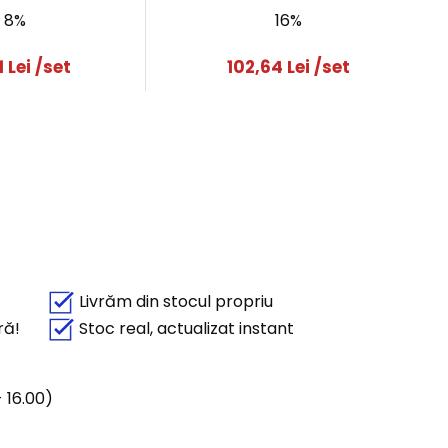
8%
16%
1
Lei
/set
102,64
Lei
/set
Livrăm din stocul propriu
ră!
Stoc real, actualizat instant
 16.00)