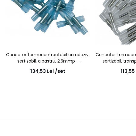
Conector termocontractabil cu adeziv,
Conector termocon
sertizabil, albastru, 2,5mmp -
sertizabil, tra
7931200502 - 100buc/set
7931000012
134,53
Lei
/set
113,55