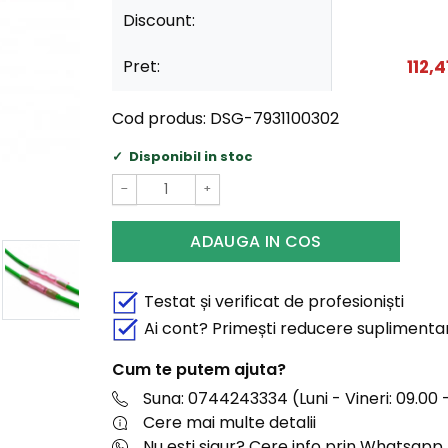
Discount:
Pret:
112,4
Cod produs:
DSG-7931100302
Disponibil in stoc
−
+
ADAUGA IN COS
Testat și verificat de profesioniști
Ai cont? Primești reducere suplimenta
Cum te putem ajuta?
Suna: 0744243334 (Luni - Vineri: 09.00 -
Cere mai multe detalii
Nu esti sigur? Cere info prin Whatsapp