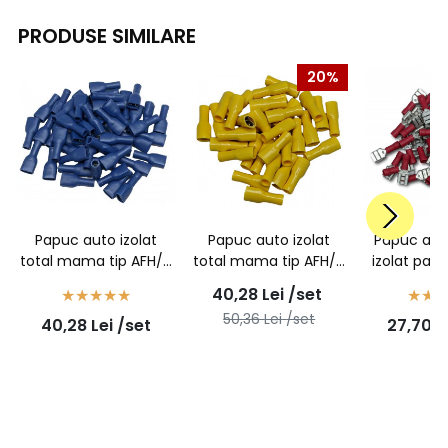
PRODUSE SIMILARE
20%
Papuc auto izolat
Papuc auto izolat
Papuc au
total mama tip AFH/A
total mama tip AFH/A
izolat parti
2,5 - 100buc/set
6 - 100buc/set
1,5/6,3 - 
40,28
Lei
/set
50,36
Lei
/set
40,28
Lei
/set
27,70
L