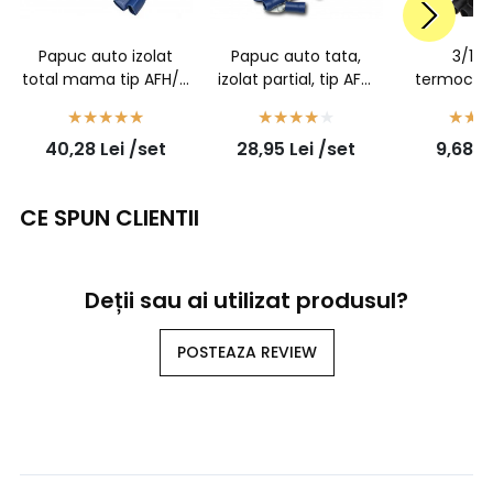
Papuc auto izolat
Papuc auto tata,
3/1 -
total mama tip AFH/A
izolat partial, tip AFM
termocont
2,5 - 100buc/set
2,5/6,3 - 100buc/set
negru cu a
la 1mm -
40,28
Lei
/set
28,95
Lei
/set
9,68
L
CE SPUN CLIENTII
Deții sau ai utilizat produsul?
POSTEAZA REVIEW