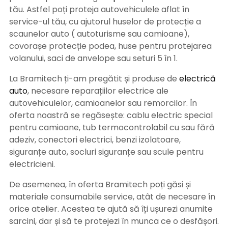
tău. Astfel poți proteja autovehiculele aflat în
service-ul tău, cu ajutorul huselor de protecție a
scaunelor auto ( autoturisme sau camioane),
covorașe protecție podea, huse pentru protejarea
volanului, saci de anvelope sau seturi 5 în 1.
La Bramitech ți-am pregătit și produse de
electrică
auto
, necesare reparațiilor electrice ale
autovehiculelor, camioanelor sau remorcilor. În
oferta noastră se regăsește: cablu electric special
pentru camioane, tub termocontrolabil cu sau fără
adeziv, conectori electrici, benzi izolatoare,
siguranțe auto, socluri siguranțe sau scule pentru
electricieni.
De asemenea, în oferta Bramitech poți găsi și
materiale consumabile service, atât de necesare în
orice atelier. Acestea te ajută să îți ușurezi anumite
sarcini, dar și să te protejezi în munca ce o desfășori.