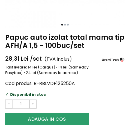
Papuc auto izolat total mama tip
AFH/A 1,5 - 100buc/set
28,31
Lei
/set
(TVA inclus)
Tarif livrare: 14 lei (Cargus) • 14 lei (Sameday
Easybox) • 24 lei (Sameday la adresa)
Cod produs:
B-RBLVDF125250A
Disponibil in stoc
−
+
ADAUGA IN COS