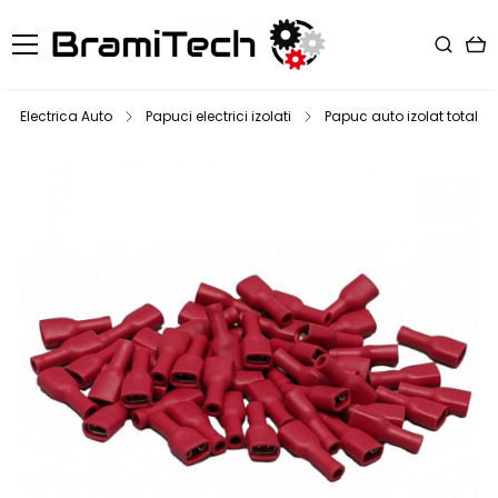
Electrica Auto
Papuci electrici izolati
Papuc auto izolat total m