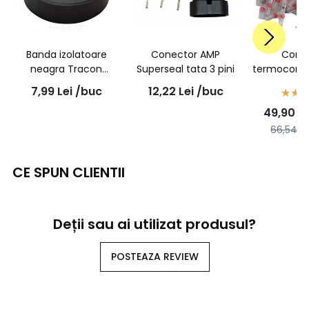
Banda izolatoare
Conector AMP
Cone
neagra Tracon
Superseal tata 3 pini
termocontr
18mmx20m
inel de cos
7,99
Lei
/buc
12,22
Lei
/buc
1,5mmp - 
49,90
Le
66,54
Le
CE SPUN CLIENTII
Deții sau ai utilizat produsul?
POSTEAZA REVIEW