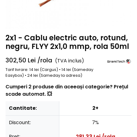
2x1 - Cablu electric auto, rotund,
negru, FLYY 2x1,0 mmp, rola 50ml
302,50
Lei
/rola
(TVA inclus)
Tarif livrare: 14 lei (Cargus) • 14 lei (Sameday
Easybox) • 24 lei (Sameday la adresa)
Cumperi 2 produse din aceeași categorie? Prețul
scade automat. 💥
Cantitate:
2+
Discount:
7%
Pret:
281,33
Lei
/rola