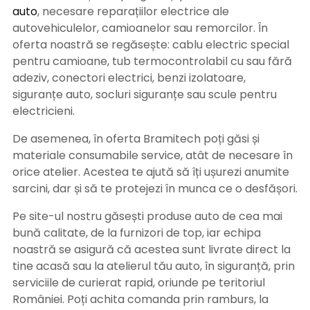
auto
, necesare reparațiilor electrice ale
autovehiculelor, camioanelor sau remorcilor. În
oferta noastră se regăsește: cablu electric special
pentru camioane, tub termocontrolabil cu sau fără
adeziv, conectori electrici, benzi izolatoare,
siguranțe auto, socluri siguranțe sau scule pentru
electricieni.
De asemenea, în oferta Bramitech poți găsi și
materiale consumabile service, atât de necesare în
orice atelier. Acestea te ajută să îți ușurezi anumite
sarcini, dar și să te protejezi în munca ce o desfășori.
Pe site-ul nostru găsești produse auto de cea mai
bună calitate, de la furnizori de top, iar echipa
noastră se asigură că acestea sunt livrate direct la
tine acasă sau la atelierul tău auto, în siguranță, prin
serviciile de curierat rapid, oriunde pe teritoriul
României. Poți achita comanda prin ramburs, la