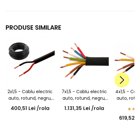
PRODUSE SIMILARE
2x1,5 - Cablu electric
7x1,5 - Cablu electric
4x1,5 - Cab
auto, rotund, negru,
auto, rotund, negru,
auto, rotu
FLYY 2x1,5 mmp, rola
FLYY 7x1,5 mmp, rola
FLYY 4x1,5
400,51
Lei
/rola
1.131,35
Lei
/rola
50ml
50ml
50
619,52
L