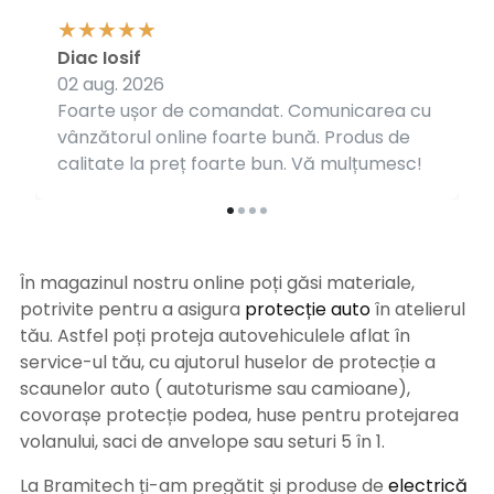
Diac Iosif
02 aug. 2026
Foarte ușor de comandat. Comunicarea cu
vânzătorul online foarte bună. Produs de
calitate la preț foarte bun. Vă mulțumesc!
În magazinul nostru online poți găsi materiale,
potrivite pentru a asigura
protecție auto
î
n atelierul
tău. Astfel poți proteja autovehiculele aflat în
service-ul tău, cu ajutorul huselor de protecție a
scaunelor auto ( autoturisme sau camioane),
covorașe protecție podea, huse pentru protejarea
volanului, saci de anvelope sau seturi 5 în 1.
La Bramitech ți-am pregătit și produse de
electrică