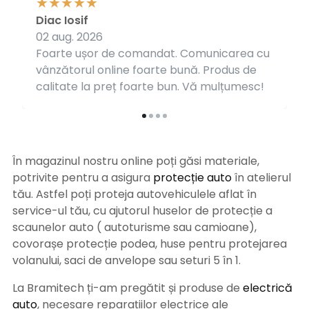
Diac Iosif
02 aug. 2026
Foarte ușor de comandat. Comunicarea cu
vânzătorul online foarte bună. Produs de
calitate la preț foarte bun. Vă mulțumesc!
În magazinul nostru online poți găsi materiale,
potrivite pentru a asigura
protecție auto
î
n atelierul
tău. Astfel poți proteja autovehiculele aflat în
service-ul tău, cu ajutorul huselor de protecție a
scaunelor auto ( autoturisme sau camioane),
covorașe protecție podea, huse pentru protejarea
volanului, saci de anvelope sau seturi 5 în 1.
La Bramitech ți-am pregătit și produse de
electrică
auto
, necesare reparațiilor electrice ale