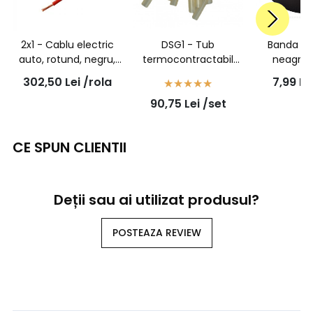
2x1 - Cablu electric
DSG1 - Tub
Banda iz
auto, rotund, negru,
termocontractabil
neagra 
FLYY 2x1,0 mmp, rola
transparent cu adeziv
18mm
302,50
Lei
/rola
7,99
Le
50ml
- 6/1,4 - set 100
90,75
Lei
/set
bucati
CE SPUN CLIENTII
Deții sau ai utilizat produsul?
POSTEAZA REVIEW