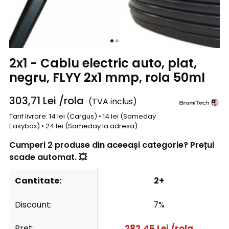
2x1 - Cablu electric auto, plat,
negru, FLYY 2x1 mmp, rola 50ml
303,71
Lei
/rola
(TVA inclus)
Tarif livrare: 14 lei (Cargus) • 14 lei (Sameday
Easybox) • 24 lei (Sameday la adresa)
Cumperi 2 produse din aceeași categorie? Prețul
scade automat. 💥
Cantitate:
2+
Discount:
7%
Pret:
282,45
Lei
/rola