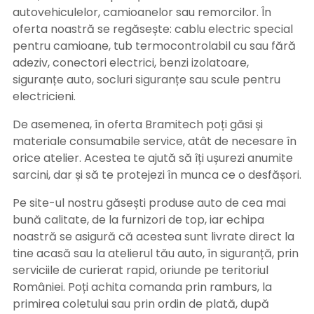
autovehiculelor, camioanelor sau remorcilor. În
oferta noastră se regăsește: cablu electric special
pentru camioane, tub termocontrolabil cu sau fără
adeziv, conectori electrici, benzi izolatoare,
siguranțe auto, socluri siguranțe sau scule pentru
electricieni.
De asemenea, în oferta Bramitech poți găsi și
materiale consumabile service, atât de necesare în
orice atelier. Acestea te ajută să îți ușurezi anumite
sarcini, dar și să te protejezi în munca ce o desfășori.
Pe site-ul nostru găsești produse auto de cea mai
bună calitate, de la furnizori de top, iar echipa
noastră se asigură că acestea sunt livrate direct la
tine acasă sau la atelierul tău auto, în siguranță, prin
serviciile de curierat rapid, oriunde pe teritoriul
României. Poți achita comanda prin ramburs, la
primirea coletului sau prin ordin de plată, după