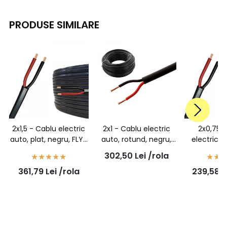
PRODUSE SIMILARE
2x1,5 - Cablu electric
2x1 - Cablu electric
2x0,75 
auto, plat, negru, FLYY
auto, rotund, negru,
electric a
2x1,5 mmp, rola 50ml
FLYY 2x1,0 mmp, rola
negru, FL
302,50
Lei
/rola
50ml
mmp, ro
361,79
Lei
/rola
239,58
L