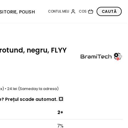
SITORIE, POLISH
 rotund, negru, FLYY
box) • 24 lei (Sameday la adresa)
? Prețul scade automat. 💥
2+
7%