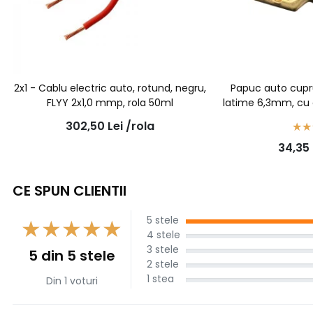
2x1 - Cablu electric auto, rotund, negru,
Papuc auto cupr
FLYY 2x1,0 mmp, rola 50ml
latime 6,3mm, cu o
1,5mm2 -
302,50
Lei
/rola
34,35
CE SPUN CLIENTII
5 stele
4 stele
3 stele
5 din 5 stele
2 stele
1 stea
Din 1 voturi