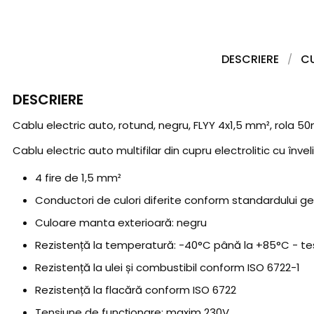
DESCRIERE
C
DESCRIERE
Cablu electric auto, rotund, negru, FLYY 4x1,5 mm², rola 5
Cablu electric auto multifilar din cupru electrolitic cu înv
4 fire de 1,5 mm²
Conductori de culori diferite conform standardului 
Culoare manta exterioară: negru
Rezistență la temperatură: -40°C până la +85°C - t
Rezistență la ulei și combustibil conform ISO 6722-1
Rezistență la flacără conform ISO 6722
Tensiune de funcționare: maxim 230V