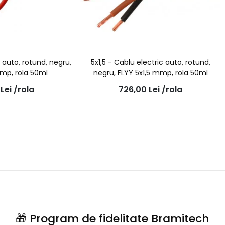
c auto, rotund, negru,
5x1,5 - Cablu electric auto, rotund,
mmp, rola 50ml
negru, FLYY 5x1,5 mmp, rola 50ml
0
Lei
/rola
726,00
Lei
/rola
🎁 Program de fidelitate Bramitech