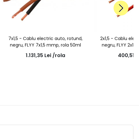
7x1,5 - Cablu electric auto, rotund,
2x1,5 - Cablu elec
negru, FLYY 7x1,5 mmp, rola 50ml
negru, FLYY 2x1,
1.131,35
Lei
/rola
400,51
L