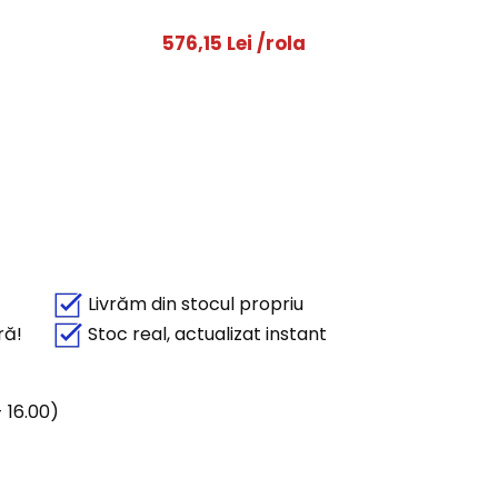
576,15
Lei
/rola
Livrăm din stocul propriu
ră!
Stoc real, actualizat instant
 16.00)