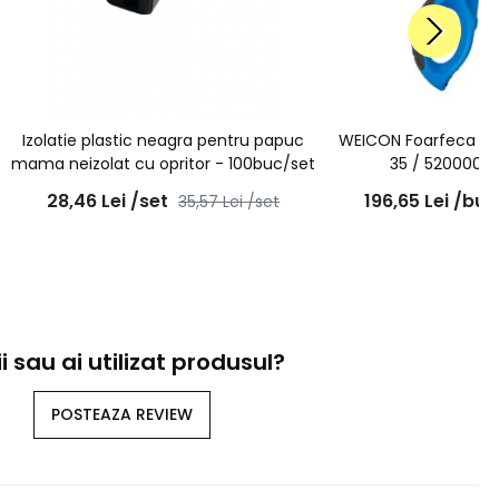
Izolatie plastic neagra pentru papuc
WEICON Foarfeca pent
mama neizolat cu opritor - 100buc/set
35 / 5200003
28,46
Lei
/set
196,65
Lei
/buc
35,57
Lei
/set
i sau ai utilizat produsul?
POSTEAZA REVIEW