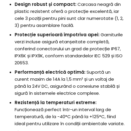
Design robust și compact:
Carcasa neagră din
plastic rezistent oferă o protecție excelentă, iar
cele 3 poziții pentru pini sunt clar numerotate (1, 2,
3) pentru asamblare facilă.
Protecție superioară împotriva apei:
Garniturile
verzi incluse asigură etanșeitate completă,
conferind conectorului un grad de protecție IP67,
IPX6K și IPX9K, conform standardelor IEC 529 și ISO
20653.
Performanță electrică optimă:
Suportă un
curent maxim de 14A la 1,5 mm² și un voltaj de
până la 24V DC, asigurând o conexiune stabilă și
sigură în sistemele electrice complexe.
Rezistență la temperaturi extreme:
Funcționează perfect într-un interval larg de
temperatură, de la -40°C până la +125°C, fiind
ideal pentru utilizare în condiții ambientale variate.