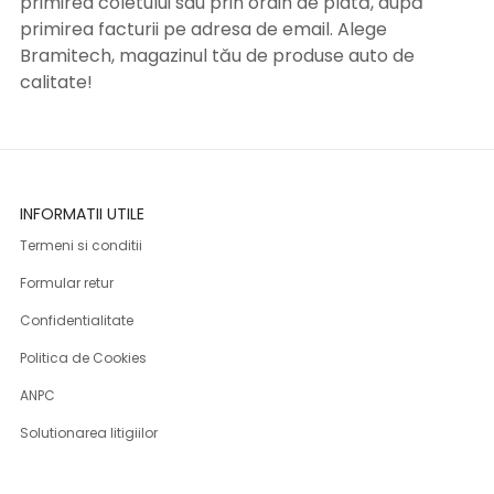
primirea coletului sau prin ordin de plată, după
primirea facturii pe adresa de email. Alege
Bramitech, magazinul tău de produse auto de
calitate!
INFORMATII UTILE
Termeni si conditii
Formular retur
Confidentialitate
Politica de Cookies
ANPC
Solutionarea litigiilor
Informatii legale