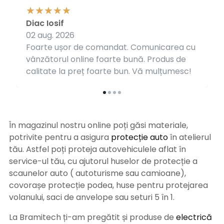
Diac Iosif
02 aug. 2026
Foarte ușor de comandat. Comunicarea cu
vânzătorul online foarte bună. Produs de
calitate la preț foarte bun. Vă mulțumesc!
În magazinul nostru online poți găsi materiale,
potrivite pentru a asigura
protecție auto
î
n atelierul
tău. Astfel poți proteja autovehiculele aflat în
service-ul tău, cu ajutorul huselor de protecție a
scaunelor auto ( autoturisme sau camioane),
covorașe protecție podea, huse pentru protejarea
volanului, saci de anvelope sau seturi 5 în 1.
La Bramitech ți-am pregătit și produse de
electrică