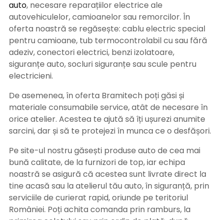
auto
, necesare reparațiilor electrice ale
autovehiculelor, camioanelor sau remorcilor. În
oferta noastră se regăsește: cablu electric special
pentru camioane, tub termocontrolabil cu sau fără
adeziv, conectori electrici, benzi izolatoare,
siguranțe auto, socluri siguranțe sau scule pentru
electricieni.
De asemenea, în oferta Bramitech poți găsi și
materiale consumabile service, atât de necesare în
orice atelier. Acestea te ajută să îți ușurezi anumite
sarcini, dar și să te protejezi în munca ce o desfășori.
Pe site-ul nostru găsești produse auto de cea mai
bună calitate, de la furnizori de top, iar echipa
noastră se asigură că acestea sunt livrate direct la
tine acasă sau la atelierul tău auto, în siguranță, prin
serviciile de curierat rapid, oriunde pe teritoriul
României. Poți achita comanda prin ramburs, la