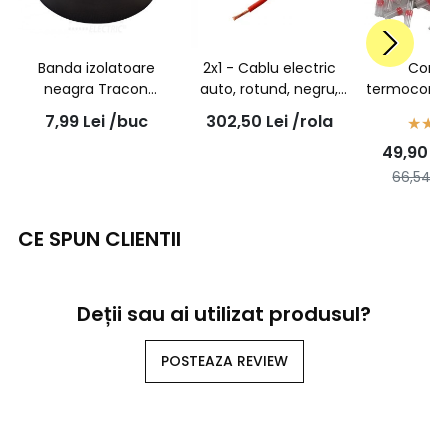
Banda izolatoare
2x1 - Cablu electric
Cone
neagra Tracon
auto, rotund, negru,
termocontr
18mmx20m
FLYY 2x1,0 mmp, rola
inel de cos
7,99
Lei
/buc
302,50
Lei
/rola
50ml
1,5mmp - 
49,90
Le
66,54
Le
CE SPUN CLIENTII
Deții sau ai utilizat produsul?
POSTEAZA REVIEW