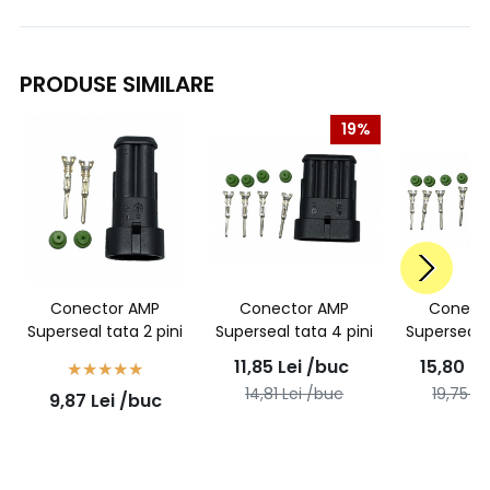
PRODUSE SIMILARE
19%
Conector AMP
Conector AMP
Conect
Superseal tata 2 pini
Superseal tata 4 pini
Superseal t
11,85
Lei
/buc
15,80
Le
14,81
Lei
/buc
19,75
Le
9,87
Lei
/buc