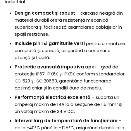
industrial.
Design compact și robust
– carcasa neagră din
material durabil oferă rezistență mecanică
superioară și facilitează asamblarea cablajelor în
spații restrânse.
Include pinii și garniturile verzi
pentru o montare
completă și corectă, asigurând o conexiune
etanșă și fiabilă.
Protecție avansată împotriva apei
– grad de
protecție IP67, IPX6K și IPX9K conform standardelor
IEC 529 și ISO 20653, garantând funcționarea
optimă chiar și în condiții dure de mediu.
Performanță electrică excelentă
– suportă un
amperaj maxim de 14A la o secțiune de 1,5 mm² și
un voltaj maxim de 24 V DC.
Interval larg de temperatură de funcționare
–
de la -40°C până la +125°C, asigurând durabilitate