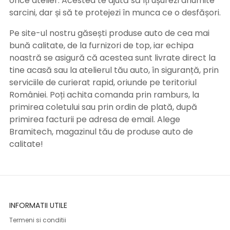
orice atelier. Acestea te ajută să îți ușurezi anumite
sarcini, dar și să te protejezi în munca ce o desfășori.
Pe site-ul nostru găsești produse auto de cea mai
bună calitate, de la furnizori de top, iar echipa
noastră se asigură că acestea sunt livrate direct la
tine acasă sau la atelierul tău auto, în siguranță, prin
serviciile de curierat rapid, oriunde pe teritoriul
României. Poți achita comanda prin ramburs, la
primirea coletului sau prin ordin de plată, după
primirea facturii pe adresa de email. Alege
Bramitech, magazinul tău de produse auto de
calitate!
INFORMATII UTILE
Termeni si conditii