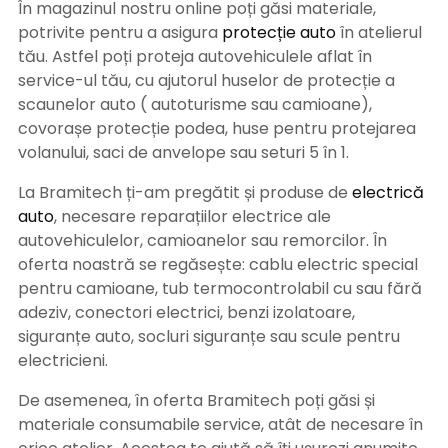
În magazinul nostru online poți găsi materiale,
potrivite pentru a asigura
protecție auto
î
n atelierul
tău. Astfel poți proteja autovehiculele aflat în
service-ul tău, cu ajutorul huselor de protecție a
scaunelor auto ( autoturisme sau camioane),
covorașe protecție podea, huse pentru protejarea
volanului, saci de anvelope sau seturi 5 în 1.
La Bramitech ți-am pregătit și produse de
electrică
auto
, necesare reparațiilor electrice ale
autovehiculelor, camioanelor sau remorcilor. În
oferta noastră se regăsește: cablu electric special
pentru camioane, tub termocontrolabil cu sau fără
adeziv, conectori electrici, benzi izolatoare,
siguranțe auto, socluri siguranțe sau scule pentru
electricieni.
De asemenea, în oferta Bramitech poți găsi și
materiale consumabile service, atât de necesare în