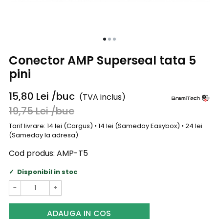
Conector AMP Superseal tata 5
pini
15,80
Lei
/buc
(TVA inclus)
19,75
Lei
/buc
Tarif livrare: 14 lei (Cargus) • 14 lei (Sameday Easybox) • 24 lei
(Sameday la adresa)
Cod produs:
AMP-T5
Disponibil in stoc
−
+
ADAUGA IN COS