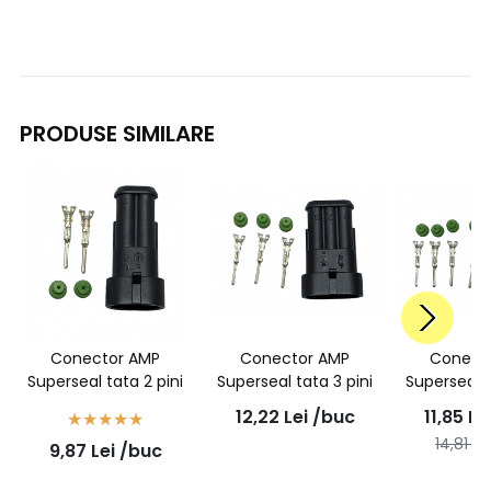
PRODUSE SIMILARE
Conector AMP
Conector AMP
Conect
Superseal tata 2 pini
Superseal tata 3 pini
Superseal t
12,22
Lei
/buc
11,85
Le
14,81
Le
9,87
Lei
/buc