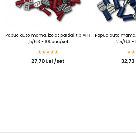
Papuc auto mama, izolat partial, tip AFH
Papuc auto mama, iz
1,5/6,3 - 100buc/set
2,5/6,3 -
27,70
Lei
/set
32,73