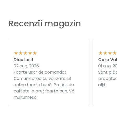
Recenzii magazin
Diac Iosif
Cora Val
02 aug. 2026
01 aug. 2
Foarte ușor de comandat.
Sânt plăc
Comunicarea cu vânzătorul
proptitudi
online foarte bună. Produs de
alții.
calitate la preț foarte bun. Vă
mulțumesc!