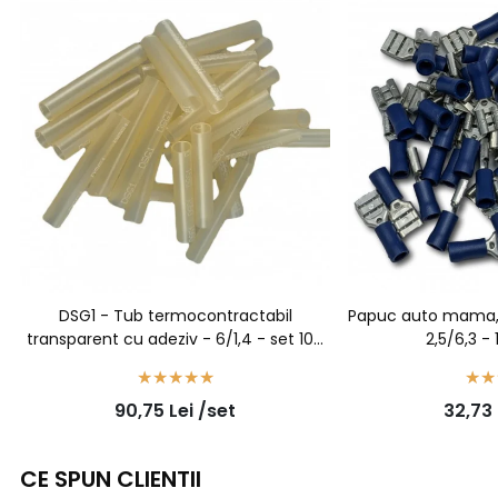
DSG1 - Tub termocontractabil
Papuc auto mama, iz
transparent cu adeziv - 6/1,4 - set 100
2,5/6,3 -
bucati
90,75
Lei
/set
32,73
CE SPUN CLIENTII