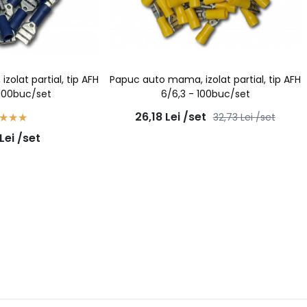
olat partial, tip AFH
Papuc auto mama, izolat partial, tip AFH
 100buc/set
6/6,3 - 100buc/set
26,18
Lei
/set
32,73
Lei
/set
Lei
/set