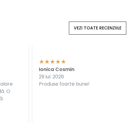
VEZI TOATE RECENZIILE
Ionica Cosmin
29 iul. 2026
balare
Produse foarte bune!
dă. O
ă.