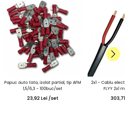
Papuc auto tata, izolat partial, tip AFM
2x1 - Cablu electric
1,5/6,3 - 100buc/set
FLYY 2x1 mmp
23,92
Lei
/set
303,71
L