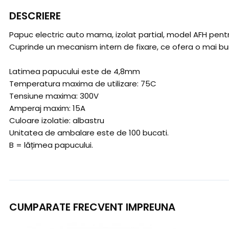
DESCRIERE
Papuc electric auto mama, izolat partial, model AFH pentru 
Cuprinde un mecanism intern de fixare, ce ofera o mai bun
Latimea papucului este de 4,8mm
Temperatura maxima de utilizare: 75C
Tensiune maxima: 300V
Amperaj maxim: 15A
Culoare izolatie: albastru
Unitatea de ambalare este de 100 bucati.
B = lățimea papucului.
CUMPARATE FRECVENT IMPREUNA