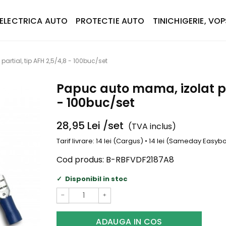
ELECTRICA AUTO
PROTECTIE AUTO
TINICHIGERIE, VOP
artial, tip AFH 2,5/4,8 - 100buc/set
Papuc auto mama, izolat par
- 100buc/set
28,95
Lei
/set
(TVA inclus)
Tarif livrare: 14 lei (Cargus) • 14 lei (Sameday Easy
Cod produs:
B-RBFVDF2187A8
Disponibil in stoc
−
+
ADAUGA IN COS