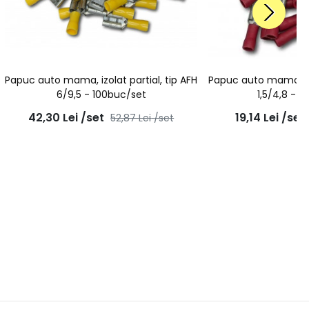
Papuc auto mama, izolat partial, tip AFH
Papuc auto mama, izo
6/9,5 - 100buc/set
1,5/4,8 - 
42,30
Lei
/set
19,14
Lei
/set
52,87
Lei
/set