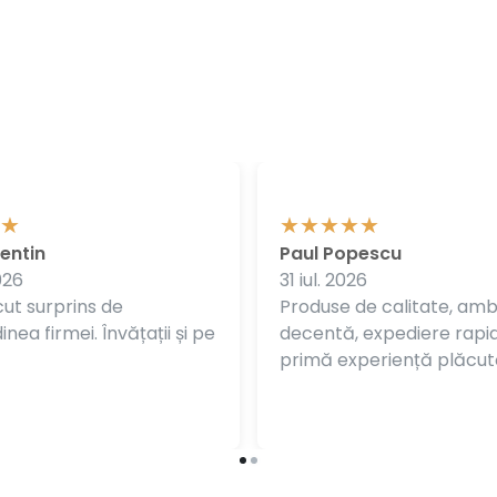
entin
Paul Popescu
026
31 iul. 2026
ut surprins de
Produse de calitate, am
nea firmei. Învățații și pe
decentă, expediere rapi
primă experiență plăcut