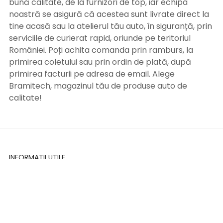
bună calitate, de la furnizori de top, iar echipa
noastră se asigură că acestea sunt livrate direct la
tine acasă sau la atelierul tău auto, în siguranță, prin
serviciile de curierat rapid, oriunde pe teritoriul
României. Poți achita comanda prin ramburs, la
primirea coletului sau prin ordin de plată, după
primirea facturii pe adresa de email. Alege
Bramitech, magazinul tău de produse auto de
calitate!
INFORMATII UTILE
Termeni si conditii
Formular retur
Confidentialitate
Politica de Cookies