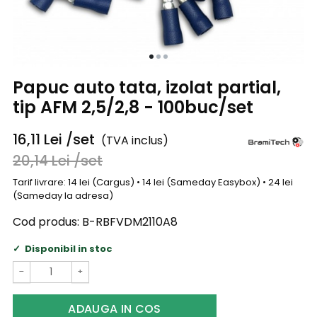
Papuc auto tata, izolat partial,
tip AFM 2,5/2,8 - 100buc/set
16,11
Lei
/set
(TVA inclus)
20,14
Lei
/set
Tarif livrare: 14 lei (Cargus) • 14 lei (Sameday Easybox) • 24 lei
(Sameday la adresa)
Cod produs:
B-RBFVDM2110A8
Disponibil in stoc
−
+
ADAUGA IN COS