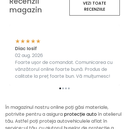
Recenzii
VEZI TOATE
magazin
RECENZIILE
Diac Iosif
02 aug. 2026
Foarte ușor de comandat. Comunicarea cu
vânzătorul online foarte bună. Produs de
calitate la preț foarte bun. Vă mulțumesc!
În magazinul nostru online poți găsi materiale,
potrivite pentru a asigura
protecție auto
î
n atelierul
tău. Astfel poți proteja autovehiculele aflat în
service-ul tău, cu ajutorul huselor de protecție a