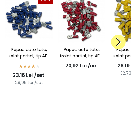
Papuc auto tata,
Papuc auto tata,
Papuc au
izolat partial, tip AFM
izolat partial, tip AFM
izolat parti
2,5/6,3 - 100buc/set
1,5/6,3 - 100buc/set
6/6,3 - 1
23,92
Lei
/set
26,19
Le
32,73
L
23,16
Lei
/set
28,95
Lei
/set