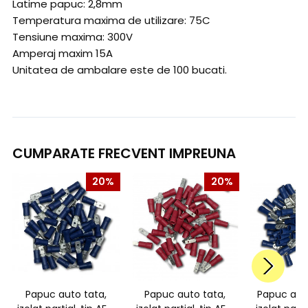
Latime papuc: 2,8mm
Temperatura maxima de utilizare: 75C
Tensiune maxima: 300V
Amperaj maxim 15A
Unitatea de ambalare este de 100 bucati.
CUMPARATE FRECVENT IMPREUNA
20%
20%
Papuc auto tata,
Papuc auto tata,
Papuc au