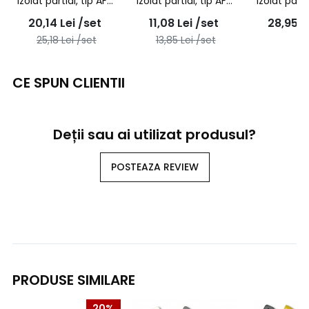
izolat partial, tip AFM
izolat partial, tip AFM
izolat parti
2,5/4,8 - 100buc/set
1,5/2,8 - 100buc/set
2,5/4,8 - 
20,14
Lei
/set
11,08
Lei
/set
28,95
L
25,18
Lei
/set
13,85
Lei
/set
CE SPUN CLIENTII
Deții sau ai utilizat produsul?
POSTEAZA REVIEW
PRODUSE SIMILARE
20%