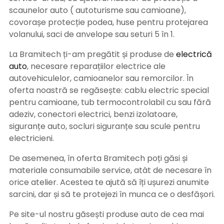
scaunelor auto ( autoturisme sau camioane),
covorașe protecție podea, huse pentru protejarea
volanului, saci de anvelope sau seturi 5 în 1.
La Bramitech ți-am pregătit și produse de
electrică
auto
, necesare reparațiilor electrice ale
autovehiculelor, camioanelor sau remorcilor. În
oferta noastră se regăsește: cablu electric special
pentru camioane, tub termocontrolabil cu sau fără
adeziv, conectori electrici, benzi izolatoare,
siguranțe auto, socluri siguranțe sau scule pentru
electricieni.
De asemenea, în oferta Bramitech poți găsi și
materiale consumabile service, atât de necesare în
orice atelier. Acestea te ajută să îți ușurezi anumite
sarcini, dar și să te protejezi în munca ce o desfășori.
Pe site-ul nostru găsești produse auto de cea mai