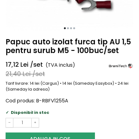
Papuc auto izolat furca tip AU 1,5
pentru surub M5 - 100buc/set
17,12
Lei
/set
(TVA inclus)
21,40
Lei
/set
Tarif livrare: 14 lei (Cargus) • 14 lei (Sameday Easybox) • 24 lei
(Sameday la adresa)
Cod produs:
B-RBFV1255A
Disponibil in stoc
−
+
ADAUGA IN COS