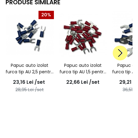
PRODUSE SIMILARE
20%
Papuc auto izolat
Papuc auto izolat
Papuc aut
furca tip AU 2,5 pentru
furca tip AU 1,5 pentru
furca tip AU
surub M5 -
surub M6 -
surub
23,16
Lei
/set
22,66
Lei
/set
29,21
Le
100buc/set
100buc/set
100bu
28,95
Lei
/set
36,51
Le