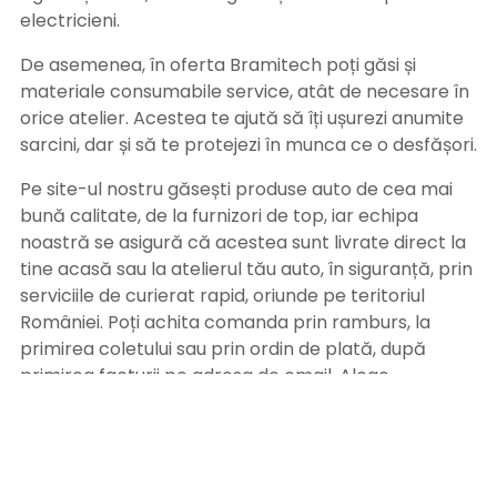
electricieni.
De asemenea, în oferta Bramitech poți găsi și
materiale consumabile service, atât de necesare în
orice atelier. Acestea te ajută să îți ușurezi anumite
sarcini, dar și să te protejezi în munca ce o desfășori.
Pe site-ul nostru găsești produse auto de cea mai
bună calitate, de la furnizori de top, iar echipa
noastră se asigură că acestea sunt livrate direct la
tine acasă sau la atelierul tău auto, în siguranță, prin
serviciile de curierat rapid, oriunde pe teritoriul
României. Poți achita comanda prin ramburs, la
primirea coletului sau prin ordin de plată, după
primirea facturii pe adresa de email. Alege
Bramitech, magazinul tău de produse auto de
calitate!