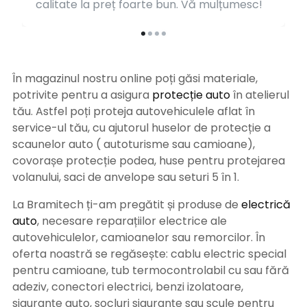
calitate la preț foarte bun. Vă mulțumesc!
În magazinul nostru online poți găsi materiale,
potrivite pentru a asigura
protecție auto
î
n atelierul
tău. Astfel poți proteja autovehiculele aflat în
service-ul tău, cu ajutorul huselor de protecție a
scaunelor auto ( autoturisme sau camioane),
covorașe protecție podea, huse pentru protejarea
volanului, saci de anvelope sau seturi 5 în 1.
La Bramitech ți-am pregătit și produse de
electrică
auto
, necesare reparațiilor electrice ale
autovehiculelor, camioanelor sau remorcilor. În
oferta noastră se regăsește: cablu electric special
pentru camioane, tub termocontrolabil cu sau fără
adeziv, conectori electrici, benzi izolatoare,
siguranțe auto, socluri siguranțe sau scule pentru