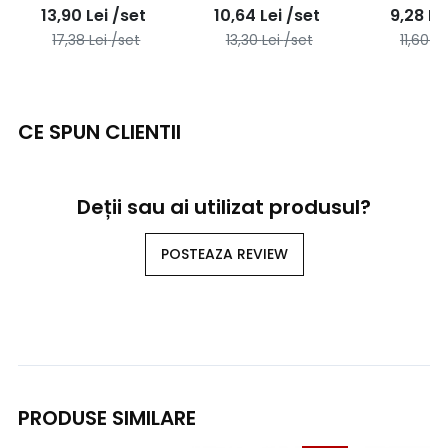
neizolat cu opritor, 8
neizolat cu opritor, 6
neizolat cu
13,90
Lei
/set
10,64
Lei
/set
9,28
Le
poli - 10buc/set
poli - 10buc/set
poli - 1
17,38
Lei
/set
13,30
Lei
/set
11,60
Le
CE SPUN CLIENTII
Deții sau ai utilizat produsul?
POSTEAZA REVIEW
PRODUSE SIMILARE