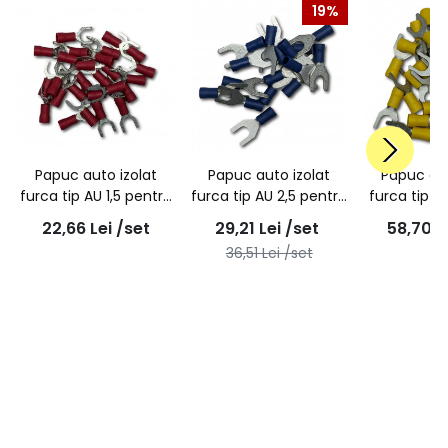
19%
Papuc auto izolat
Papuc auto izolat
Papuc aut
furca tip AU 1,5 pentru
furca tip AU 2,5 pentru
furca tip A
surub M6 -
surub M6 -
surub 
22,66
Lei
/set
29,21
Lei
/set
58,70
L
100buc/set
100buc/set
100bu
36,51
Lei
/set