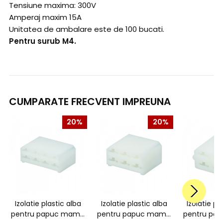
Tensiune maxima: 300V
Amperaj maxim 15A
Unitatea de ambalare este de 100 bucati.
Pentru surub M4.
CUMPARATE FRECVENT IMPREUNA
20%
20%
Izolatie plastic alba
Izolatie plastic alba
Izolatie pl
pentru papuc mama
pentru papuc mama
pentru pa