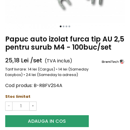
Papuc auto izolat furca tip AU 2,5
pentru surub M4 - 100buc/set
25,18
Lei
/set
(TVA inclus)
Tarif livrare: 14 lei (Cargus) • 14 lei (Sameday
Easybox) • 24 lei (Sameday la adresa)
Cod produs:
B-RBFV2S4A
Stoc limitat
−
+
ADAUGA IN COS