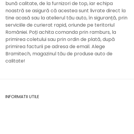
bună calitate, de la furnizori de top, iar echipa
noastră se asigură că acestea sunt livrate direct la
tine acasă sau la atelierul tău auto, în siguranță, prin
serviciile de curierat rapid, oriunde pe teritoriul
României. Poți achita comanda prin ramburs, la
primirea coletului sau prin ordin de plată, după
primirea facturii pe adresa de email. Alege
Bramitech, magazinul tău de produse auto de
calitate!
INFORMATII UTILE
Termeni si conditii
Formular retur
Confidentialitate