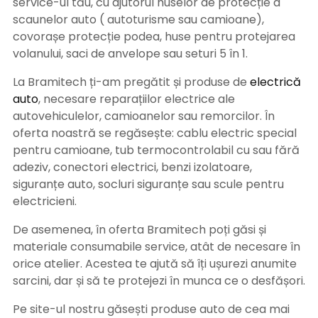
service-ul tău, cu ajutorul huselor de protecție a
scaunelor auto ( autoturisme sau camioane),
covorașe protecție podea, huse pentru protejarea
volanului, saci de anvelope sau seturi 5 în 1.
La Bramitech ți-am pregătit și produse de
electrică
auto
, necesare reparațiilor electrice ale
autovehiculelor, camioanelor sau remorcilor. În
oferta noastră se regăsește: cablu electric special
pentru camioane, tub termocontrolabil cu sau fără
adeziv, conectori electrici, benzi izolatoare,
siguranțe auto, socluri siguranțe sau scule pentru
electricieni.
De asemenea, în oferta Bramitech poți găsi și
materiale consumabile service, atât de necesare în
orice atelier. Acestea te ajută să îți ușurezi anumite
sarcini, dar și să te protejezi în munca ce o desfășori.
Pe site-ul nostru găsești produse auto de cea mai