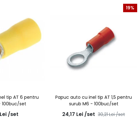
19%
el tip AT 6 pentru
Papuc auto cu inel tip AT 1,5 pentru
- 100buc/set
surub M6 - 100buc/set
Lei
/set
24,17
Lei
/set
30,21
Lei
/set