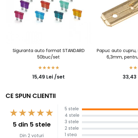
Siguranta auto format STANDARD
Papuc auto cupru, n
50buc/set
6,3mm, pentru
100b
15,49
Lei
/set
33,43
CE SPUN CLIENTII
5 stele
4 stele
3 stele
5 din 5 stele
2 stele
1 stea
Din 2 voturi