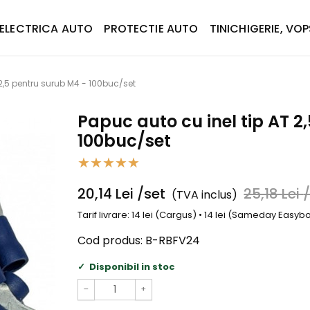
ELECTRICA AUTO
PROTECTIE AUTO
TINICHIGERIE, VOP
 2,5 pentru surub M4 - 100buc/set
Papuc auto cu inel tip AT 2
100buc/set
20,14
Lei
/set
25,18
Lei
(TVA inclus)
Tarif livrare: 14 lei (Cargus) • 14 lei (Sameday Easy
Cod produs:
B-RBFV24
Disponibil in stoc
−
+