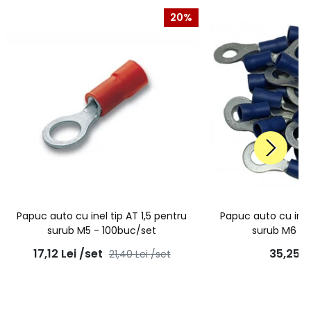
20%
Papuc auto cu inel tip AT 1,5 pentru
Papuc auto cu inel
surub M5 - 100buc/set
surub M6 - 
17,12
Lei
/set
35,25
L
21,40
Lei
/set