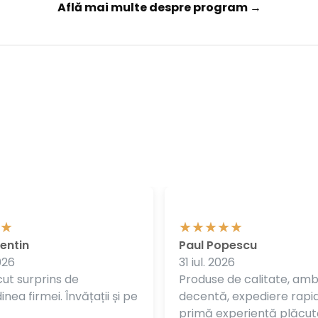
Află mai multe despre program →
entin
Paul Popescu
026
31 iul. 2026
ut surprins de
Produse de calitate, am
nea firmei. Învățații și pe
decentă, expediere rapi
primă experiență plăcut