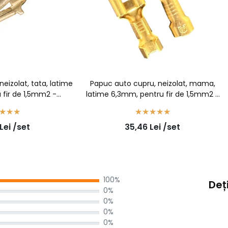
eizolat, tata, latime
Papuc auto cupru, neizolat, mama,
 fir de 1,5mm2 -
latime 6,3mm, pentru fir de 1,5mm2 -
uc/set
100buc/set
Lei
/set
35,46
Lei
/set
100%
Deți
0%
0%
0%
0%