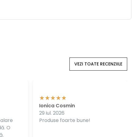
VEZI TOATE RECENZIILE
Ionica Cosmin
29 iul. 2026
balare
Produse foarte bune!
dă. O
ă.