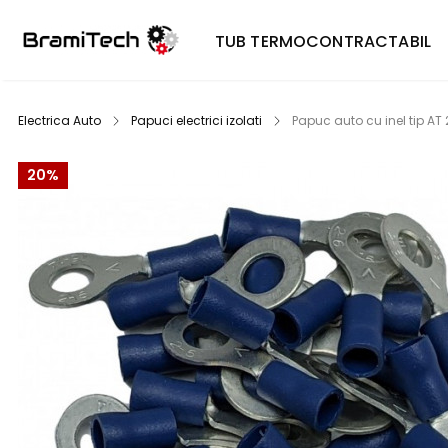
TUB TERMOCONTRACTABIL
Electrica Auto
Papuci electrici izolati
Papuc auto cu inel tip AT
20%