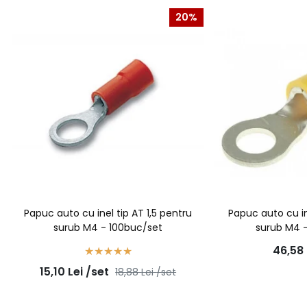
20%
Papuc auto cu inel tip AT 1,5 pentru
Papuc auto cu in
surub M4 - 100buc/set
surub M4 
46,58
15,10
Lei
/set
18,88
Lei
/set