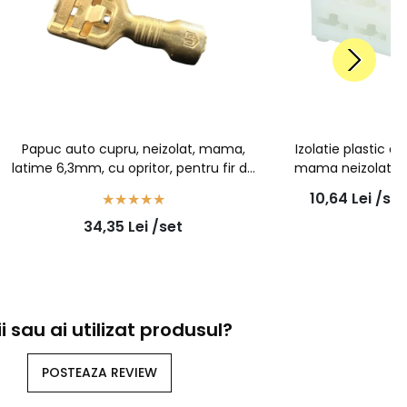
Papuc auto cupru, neizolat, mama,
Izolatie plastic 
latime 6,3mm, cu opritor, pentru fir de
mama neizolat cu 
1,5mm2 - 100buc/set
10buc
10,64
Lei
/set
34,35
Lei
/set
i sau ai utilizat produsul?
POSTEAZA REVIEW