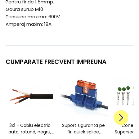
Pentru fir de 1,5mmp.
Gaura surub M10
Tensiune maxima: 600V
Amperaj maxim: 19A
CUMPARATE FRECVENT IMPREUNA
3x1 - Cablu electric
Suport siguranta pe
Conect
auto, rotund, negru,
fir, quick splice,
Superseal t
FLYY 3x1,0 mmp, rola
albastru, CL2.5