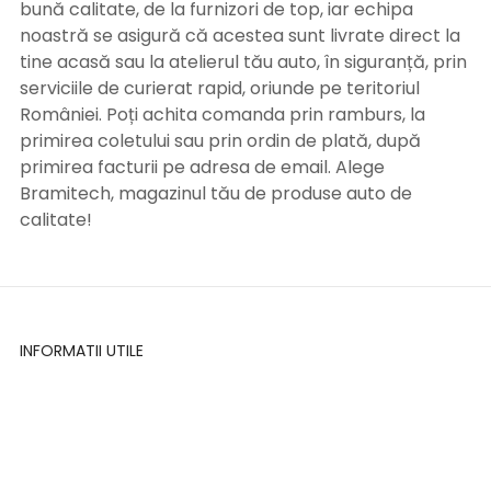
bună calitate, de la furnizori de top, iar echipa
noastră se asigură că acestea sunt livrate direct la
tine acasă sau la atelierul tău auto, în siguranță, prin
serviciile de curierat rapid, oriunde pe teritoriul
României. Poți achita comanda prin ramburs, la
primirea coletului sau prin ordin de plată, după
primirea facturii pe adresa de email. Alege
Bramitech, magazinul tău de produse auto de
calitate!
INFORMATII UTILE
Termeni si conditii
Formular retur
Confidentialitate