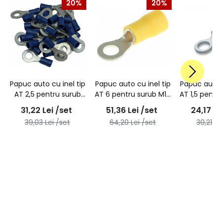
20%
20%
Papuc auto cu inel tip
Papuc auto cu inel tip
Papuc auto 
AT 2,5 pentru surub
AT 6 pentru surub M10
AT 1,5 pent
M10 - 100buc/set
- 100buc/set
- 100b
31,22
Lei
/set
51,36
Lei
/set
24,17
Le
39,03
Lei
/set
64,20
Lei
/set
30,21
Le