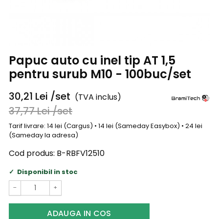
Papuc auto cu inel tip AT 1,5
pentru surub M10 - 100buc/set
30,21
Lei
/set
(TVA inclus)
37,77
Lei
/set
Tarif livrare: 14 lei (Cargus) • 14 lei (Sameday Easybox) • 24 lei
(Sameday la adresa)
Cod produs:
B-RBFV12510
Disponibil in stoc
−
+
ADAUGA IN COS