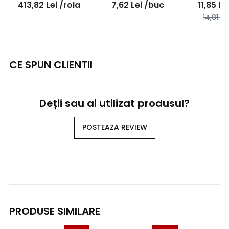
413,82
Lei
/rola
7,62
Lei
/buc
11,85
Le
50ml
14,81
Le
CE SPUN CLIENTII
Deții sau ai utilizat produsul?
POSTEAZA REVIEW
PRODUSE SIMILARE