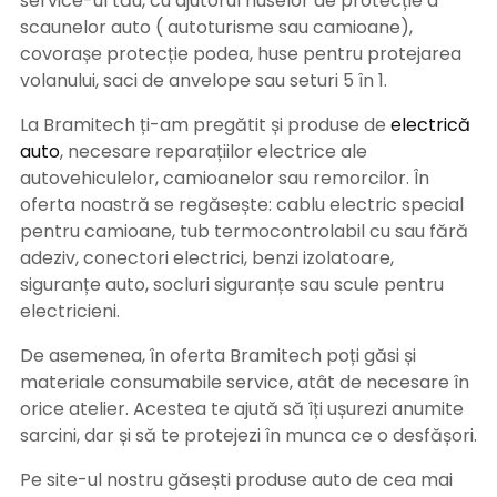
service-ul tău, cu ajutorul huselor de protecție a
scaunelor auto ( autoturisme sau camioane),
covorașe protecție podea, huse pentru protejarea
volanului, saci de anvelope sau seturi 5 în 1.
La Bramitech ți-am pregătit și produse de
electrică
auto
, necesare reparațiilor electrice ale
autovehiculelor, camioanelor sau remorcilor. În
oferta noastră se regăsește: cablu electric special
pentru camioane, tub termocontrolabil cu sau fără
adeziv, conectori electrici, benzi izolatoare,
siguranțe auto, socluri siguranțe sau scule pentru
electricieni.
De asemenea, în oferta Bramitech poți găsi și
materiale consumabile service, atât de necesare în
orice atelier. Acestea te ajută să îți ușurezi anumite
sarcini, dar și să te protejezi în munca ce o desfășori.
Pe site-ul nostru găsești produse auto de cea mai