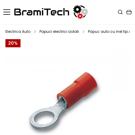
Electrica Auto
Papuci electrici izolati
Papuc auto cu inel tip AT 
20%