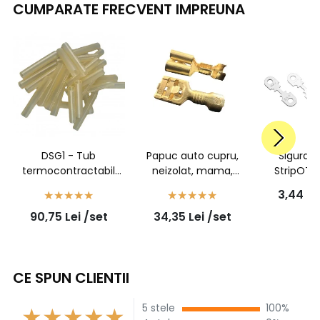
CUMPARATE FRECVENT IMPREUNA
DSG1 - Tub
Papuc auto cupru,
Siguran
termocontractabil
neizolat, mama,
StripOT
transparent cu adeziv
latime 6,3mm, cu
3,44
Le
- 6/1,4 - set 100
opritor, pentru fir de
90,75
Lei
/set
34,35
Lei
/set
bucati
1,5mm2 - 100buc/set
CE SPUN CLIENTII
5 stele
100%