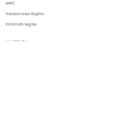
ANPC
Solutionarea litigiilor
Informatii legale
ASISTENTA
Contact
Cum cumpar
Cum platesc
Livrarea produselor
Returnare produse
Produse DSG-Canusa
CONT CLIENT
Contul meu