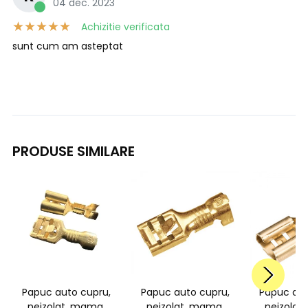
04 dec. 2023
Achizitie verificata
sunt cum am asteptat
PRODUSE SIMILARE
Papuc auto cupru,
Papuc auto cupru,
Papuc aut
neizolat, mama,
neizolat, mama,
neizolat