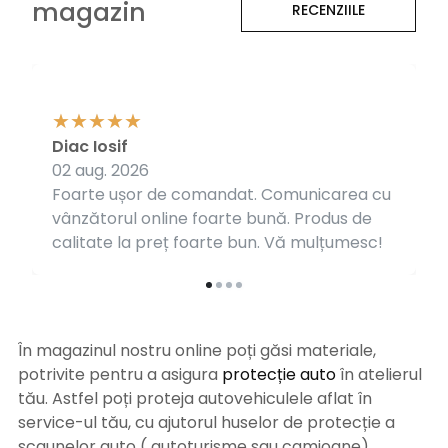
magazin
RECENZIILE
Diac Iosif
02 aug. 2026
Foarte ușor de comandat. Comunicarea cu
vânzătorul online foarte bună. Produs de
calitate la preț foarte bun. Vă mulțumesc!
În magazinul nostru online poți găsi materiale,
potrivite pentru a asigura
protecție auto
î
n atelierul
tău. Astfel poți proteja autovehiculele aflat în
service-ul tău, cu ajutorul huselor de protecție a
scaunelor auto ( autoturisme sau camioane),