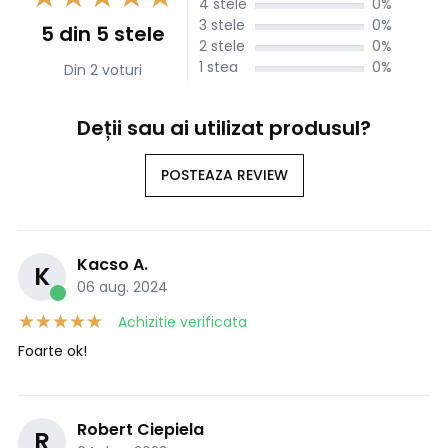
4 stele
0%
3 stele
0%
5 din 5 stele
2 stele
0%
1 stea
0%
Din 2 voturi
Deții sau ai utilizat produsul?
POSTEAZA REVIEW
Kacso A.
K
06 aug. 2024
Achizitie verificata
Foarte ok!
Robert Ciepiela
R