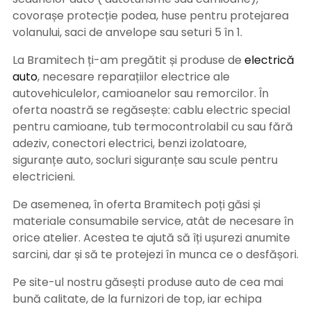
covorașe protecție podea, huse pentru protejarea
volanului, saci de anvelope sau seturi 5 în 1.
La Bramitech ți-am pregătit și produse de
electrică
auto
, necesare reparațiilor electrice ale
autovehiculelor, camioanelor sau remorcilor. În
oferta noastră se regăsește: cablu electric special
pentru camioane, tub termocontrolabil cu sau fără
adeziv, conectori electrici, benzi izolatoare,
siguranțe auto, socluri siguranțe sau scule pentru
electricieni.
De asemenea, în oferta Bramitech poți găsi și
materiale consumabile service, atât de necesare în
orice atelier. Acestea te ajută să îți ușurezi anumite
sarcini, dar și să te protejezi în munca ce o desfășori.
Pe site-ul nostru găsești produse auto de cea mai
bună calitate, de la furnizori de top, iar echipa