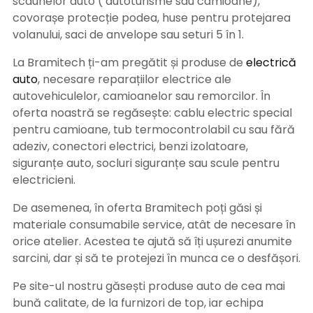
scaunelor auto ( autoturisme sau camioane),
covorașe protecție podea, huse pentru protejarea
volanului, saci de anvelope sau seturi 5 în 1.
La Bramitech ți-am pregătit și produse de
electrică
auto
, necesare reparațiilor electrice ale
autovehiculelor, camioanelor sau remorcilor. În
oferta noastră se regăsește: cablu electric special
pentru camioane, tub termocontrolabil cu sau fără
adeziv, conectori electrici, benzi izolatoare,
siguranțe auto, socluri siguranțe sau scule pentru
electricieni.
De asemenea, în oferta Bramitech poți găsi și
materiale consumabile service, atât de necesare în
orice atelier. Acestea te ajută să îți ușurezi anumite
sarcini, dar și să te protejezi în munca ce o desfășori.
Pe site-ul nostru găsești produse auto de cea mai
bună calitate, de la furnizori de top, iar echipa