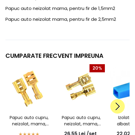
Papuc auto neizolat mama, pentru fir de 1,5mm2
Papuc auto neizolat mama, pentru fir de 2,5mm2
CUMPARATE FRECVENT IMPREUNA
20%
Papuc auto cupru,
Papuc auto cupru,
Izolatie
neizolat, mama,
neizolat, mama,
albastra
latime 6,3mm, pentru
latime 6,3mm, pentru
papuc mama
26,55
Lei
/set
22,02
L