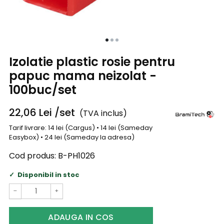
Izolatie plastic rosie pentru
papuc mama neizolat -
100buc/set
22,06
Lei
/set
(TVA inclus)
Tarif livrare: 14 lei (Cargus) • 14 lei (Sameday
Easybox) • 24 lei (Sameday la adresa)
Cod produs:
B-PH1026
Disponibil in stoc
−
+
ADAUGA IN COS