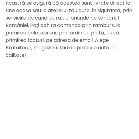
noastră se asigură că acestea sunt livrate direct la
tine acasă sau la atelierul tău auto, în siguranță, prin
serviciile de curierat rapid, oriunde pe teritoriul
României. Poți achita comanda prin ramburs, la
primirea coletului sau prin ordin de plată, după
primirea facturii pe adresa de email. Alege
Bramitech, magazinul tău de produse auto de
calitate!
INFORMATII UTILE
Termeni si conditii
Formular retur
Confidentialitate
Politica de Cookies