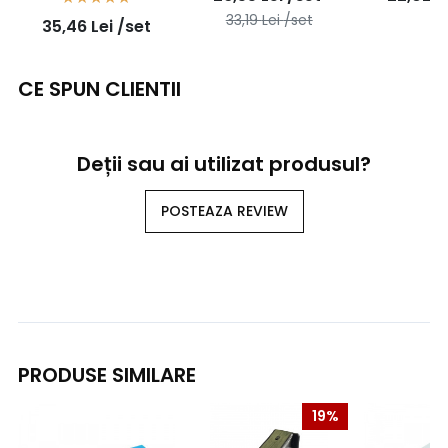
fir de 1,5mm2 -
fir de 0,5-1,0mm2 -
- 100b
33,19
Lei
/set
35,46
Lei
/set
100buc/set
100buc/set
CE SPUN CLIENTII
Deții sau ai utilizat produsul?
POSTEAZA REVIEW
PRODUSE SIMILARE
19%