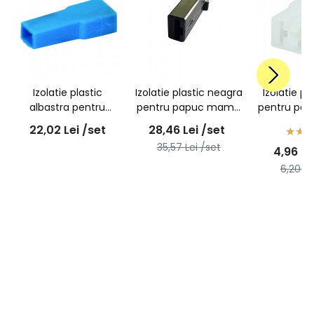
Izolatie plastic
Izolatie plastic neagra
Izolatie pl
albastra pentru
pentru papuc mama
pentru pa
papuc mama neizolat
neizolat cu opritor -
neizolat cu
22,02
Lei
/set
28,46
Lei
/set
- 100buc/set
100buc/set
poli - 1
35,57
Lei
/set
4,96
Le
6,20
Le