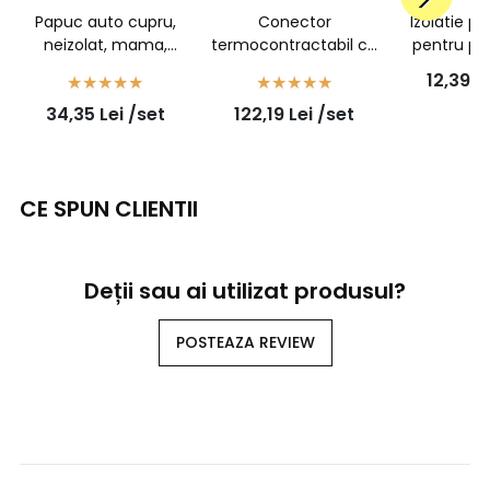
Papuc auto cupru,
Conector
Izolatie pl
neizolat, mama,
termocontractabil cu
pentru pa
latime 6,3mm, cu
adeziv, sertizabil, rosu,
neizolat,
12,39
L
opritor, pentru fir de
1,5mmp - 7931100302
10buc
34,35
Lei
/set
122,19
Lei
/set
1,5mm2 - 100buc/set
- 100buc/set
CE SPUN CLIENTII
Deții sau ai utilizat produsul?
POSTEAZA REVIEW