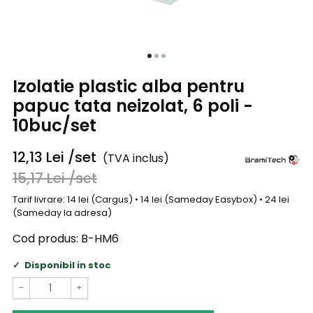
Izolatie plastic alba pentru
papuc tata neizolat, 6 poli -
10buc/set
12,13
Lei
/set
(TVA inclus)
15,17
Lei
/set
Tarif livrare: 14 lei (Cargus) • 14 lei (Sameday Easybox) • 24 lei
(Sameday la adresa)
Cod produs:
B-HM6
Disponibil in stoc
−
+