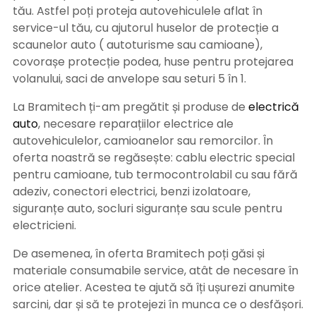
tău. Astfel poți proteja autovehiculele aflat în
service-ul tău, cu ajutorul huselor de protecție a
scaunelor auto ( autoturisme sau camioane),
covorașe protecție podea, huse pentru protejarea
volanului, saci de anvelope sau seturi 5 în 1.
La Bramitech ți-am pregătit și produse de
electrică
auto
, necesare reparațiilor electrice ale
autovehiculelor, camioanelor sau remorcilor. În
oferta noastră se regăsește: cablu electric special
pentru camioane, tub termocontrolabil cu sau fără
adeziv, conectori electrici, benzi izolatoare,
siguranțe auto, socluri siguranțe sau scule pentru
electricieni.
De asemenea, în oferta Bramitech poți găsi și
materiale consumabile service, atât de necesare în
orice atelier. Acestea te ajută să îți ușurezi anumite
sarcini, dar și să te protejezi în munca ce o desfășori.