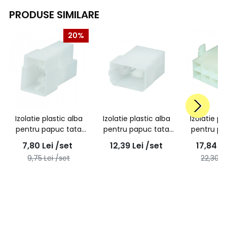
PRODUSE SIMILARE
20%
Izolatie plastic alba
Izolatie plastic alba
Izolatie pl
pentru papuc tata
pentru papuc tata
pentru pa
neizolat, 3 poli -
neizolat, 4 poli -
neizolat,
7,80
Lei
/set
12,39
Lei
/set
17,84
Le
10buc/set
10buc/set
10buc
9,75
Lei
/set
22,30
L