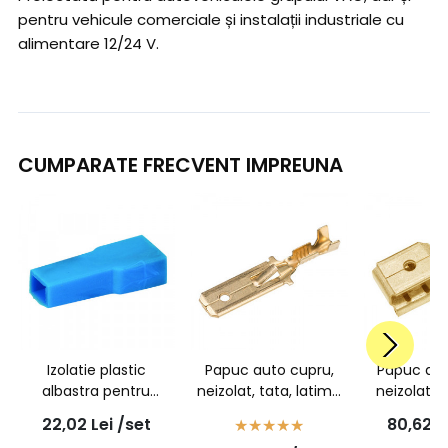
pentru vehicule comerciale și instalații industriale cu
alimentare 12/24 V.
CUMPARATE FRECVENT IMPREUNA
Izolatie plastic
Papuc auto cupru,
Papuc aut
albastra pentru
neizolat, tata, latime
neizolat,
papuc mama neizolat
6,3mm, pentru fir de
derivatie 
22,02
Lei
/set
80,62
L
- 100buc/set
1,5mm2 - 100buc/set
1,5mm2 - 1