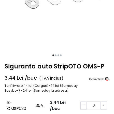
Siguranta auto StripOTO OMS-P
3,44
Lei
/buc
(TVA inclus)
Tarif livrare: 14 lei (Cargus) • 14 lei (Sameday
Easybox) • 24 lei (Sameday la adresa)
B-
3,44
Lei
30A
−
+
OMSP030
/buc