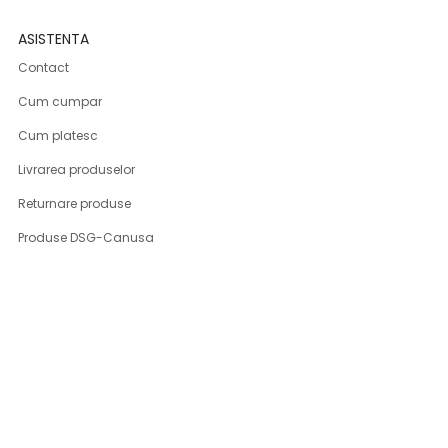
ASISTENTA
Contact
Cum cumpar
Cum platesc
Livrarea produselor
Returnare produse
Produse DSG-Canusa
CONT CLIENT
Contul meu
Program fidelizare
Inregistrare
Istoric comenzi