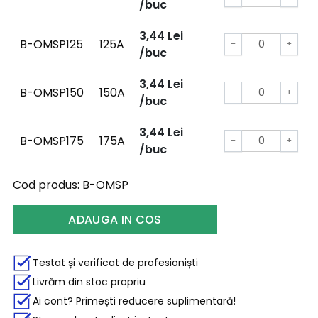
/buc
3,44
Lei
B-OMSP125
125A
−
+
/buc
3,44
Lei
B-OMSP150
150A
−
+
/buc
3,44
Lei
B-OMSP175
175A
−
+
/buc
Cod produs:
B-OMSP
ADAUGA IN COS
Testat și verificat de profesioniști
Livrăm din stoc propriu
Ai cont? Primești reducere suplimentară!