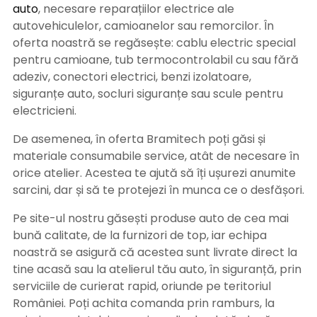
auto
, necesare reparațiilor electrice ale
autovehiculelor, camioanelor sau remorcilor. În
oferta noastră se regăsește: cablu electric special
pentru camioane, tub termocontrolabil cu sau fără
adeziv, conectori electrici, benzi izolatoare,
siguranțe auto, socluri siguranțe sau scule pentru
electricieni.
De asemenea, în oferta Bramitech poți găsi și
materiale consumabile service, atât de necesare în
orice atelier. Acestea te ajută să îți ușurezi anumite
sarcini, dar și să te protejezi în munca ce o desfășori.
Pe site-ul nostru găsești produse auto de cea mai
bună calitate, de la furnizori de top, iar echipa
noastră se asigură că acestea sunt livrate direct la
tine acasă sau la atelierul tău auto, în siguranță, prin
serviciile de curierat rapid, oriunde pe teritoriul
României. Poți achita comanda prin ramburs, la