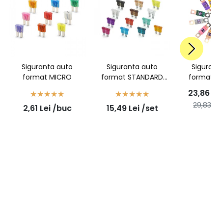
Siguranta auto
Siguranta auto
Siguran
format MICRO
format STANDARD
format 
50buc/set
surub ti
23,86
Le
29,83
Le
2,61
Lei
/buc
15,49
Lei
/set