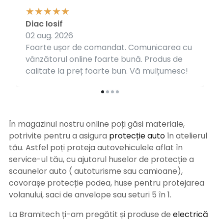
Diac Iosif
02 aug. 2026
Foarte ușor de comandat. Comunicarea cu
vânzătorul online foarte bună. Produs de
calitate la preț foarte bun. Vă mulțumesc!
În magazinul nostru online poți găsi materiale,
potrivite pentru a asigura
protecție auto
î
n atelierul
tău. Astfel poți proteja autovehiculele aflat în
service-ul tău, cu ajutorul huselor de protecție a
scaunelor auto ( autoturisme sau camioane),
covorașe protecție podea, huse pentru protejarea
volanului, saci de anvelope sau seturi 5 în 1.
La Bramitech ți-am pregătit și produse de
electrică