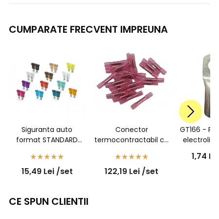
CUMPARATE FRECVENT IMPREUNA
Siguranta auto
Conector
GT166 - Pa
format STANDARD
termocontractabil cu
electroliti
50buc/set
adeziv, sertizabil, rosu,
cu gaura 
1,74
Le
1,5mmp - 7931100302
pentru fir
15,49
Lei
/set
122,19
Lei
/set
- 100buc/set
CE SPUN CLIENTII