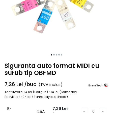
Siguranta auto format MIDI cu
surub tip OBFMD
7,26
Lei
/buc
(TVA inclus)
Tarif livrare: 14 lei (Cargus) • 14 lei (Sameday
Easybox) • 24 lei (Sameday la adresa)
B-
7,26
Lei
25A
−
+