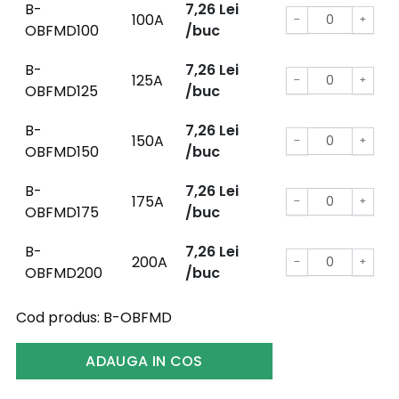
B-
7,26
Lei
100A
−
+
OBFMD100
/buc
B-
7,26
Lei
125A
−
+
OBFMD125
/buc
B-
7,26
Lei
150A
−
+
OBFMD150
/buc
B-
7,26
Lei
175A
−
+
OBFMD175
/buc
B-
7,26
Lei
200A
−
+
OBFMD200
/buc
Cod produs:
B-OBFMD
ADAUGA IN COS