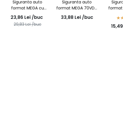
Siguranta auto
Siguranta auto
Siguran
format MEGA cu
format MEGA 70VDC
format S
surub tip OBFMG
cu surub tip OMGHV
50buc
23,86
Lei
/buc
33,88
Lei
/buc
29,83
Lei
/buc
15,49
L