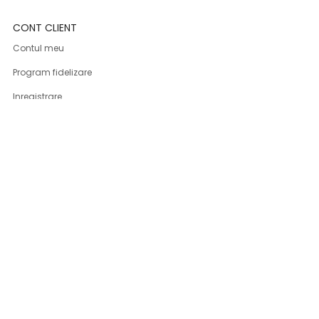
CONT CLIENT
Contul meu
Program fidelizare
Inregistrare
Istoric comenzi
Parerile clientilor