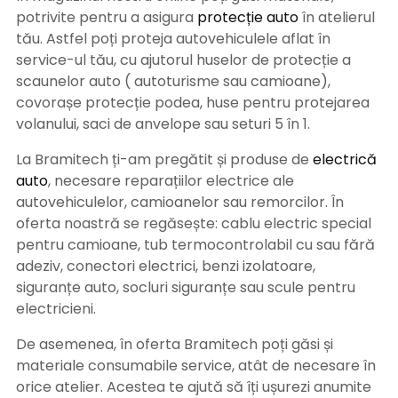
potrivite pentru a asigura
protecție auto
î
n atelierul
tău. Astfel poți proteja autovehiculele aflat în
service-ul tău, cu ajutorul huselor de protecție a
scaunelor auto ( autoturisme sau camioane),
covorașe protecție podea, huse pentru protejarea
volanului, saci de anvelope sau seturi 5 în 1.
La Bramitech ți-am pregătit și produse de
electrică
auto
, necesare reparațiilor electrice ale
autovehiculelor, camioanelor sau remorcilor. În
oferta noastră se regăsește: cablu electric special
pentru camioane, tub termocontrolabil cu sau fără
adeziv, conectori electrici, benzi izolatoare,
siguranțe auto, socluri siguranțe sau scule pentru
electricieni.
De asemenea, în oferta Bramitech poți găsi și
materiale consumabile service, atât de necesare în
orice atelier. Acestea te ajută să îți ușurezi anumite