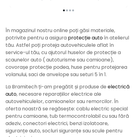
În magazinul nostru online poți găsi materiale,
potrivite pentru a asigura
protecție auto
î
n atelierul
tău. Astfel poți proteja autovehiculele aflat în
service-ul tău, cu ajutorul huselor de protecție a
scaunelor auto ( autoturisme sau camioane),
covorașe protecție podea, huse pentru protejarea
volanului, saci de anvelope sau seturi 5 în 1.
La Bramitech ți-am pregătit și produse de
electrică
auto
, necesare reparațiilor electrice ale
autovehiculelor, camioanelor sau remorcilor. În
oferta noastră se regăsește: cablu electric special
pentru camioane, tub termocontrolabil cu sau fără
adeziv, conectori electrici, benzi izolatoare,
siguranțe auto, socluri siguranțe sau scule pentru