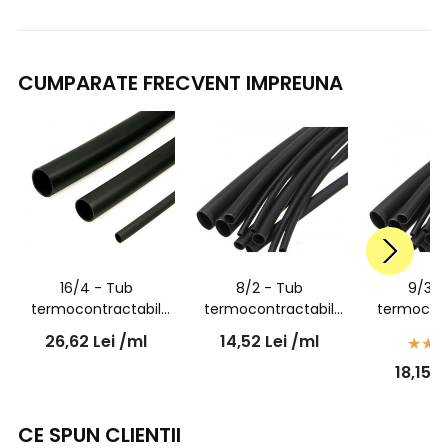
CUMPARATE FRECVENT IMPREUNA
16/4 - Tub
8/2 - Tub
9/3 -
termocontractabil
termocontractabil
termocont
negru cu adeziv
negru cu adeziv 8mm
negru cu a
26,62
Lei
/ml
14,52
Lei
/ml
16mm la 4mm - 1
la 2mm - 1 metru
la 3mm -
18,15
L
metru
CE SPUN CLIENTII