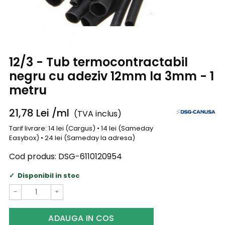
12/3 - Tub termocontractabil
negru cu adeziv 12mm la 3mm - 1
metru
21,78
Lei
/ml
(TVA inclus)
Tarif livrare: 14 lei (Cargus) • 14 lei (Sameday
Easybox) • 24 lei (Sameday la adresa)
Cod produs:
DSG-6110120954
Disponibil in stoc
−
+
ADAUGA IN COS