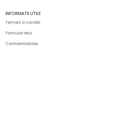
INFORMATII UTILE
Termeni si conditii
Formular retur
Confidentialitate
Politica de Cookies
ANPC
Solutionarea litigiilor
Informatii legale
ASISTENTA
Contact
Cum cumpar
Cum platesc