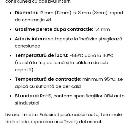
conexiunea cu adezivul intern.
Diametru:
12 mm (12mm) → 3 mm (3mm), raport
de contracție 4:1
Grosime perete după contracție:
1,4 mm
Adeziv intern:
se topește la încălzire și sigilează
conexiunea
Temperatură de lucru:
-55°C până la 110°C
(rezistă la frig de iarnă și la căldura de sub
capotă)
Temperatură de contracție:
minimum 95°C, se
aplică cu suflantă de aer cald
Standard:
RoHS, conform specificațiilor OEM auto
și industrial
Livrare: 1 metru. Folosire tipică: cabluri auto, terminale
de baterie, repararea unui înveliș deteriorat.