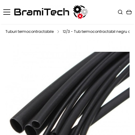
Tuburi termocontractabile
12/3 - Tub termocontractabil negru cu