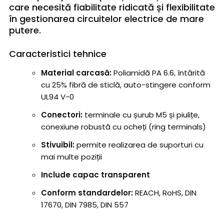
care necesită fiabilitate ridicată și flexibilitate
în gestionarea circuitelor electrice de mare
putere.
Caracteristici tehnice
Material carcasă:
Poliamidă PA 6.6, întărită
cu 25% fibră de sticlă, auto-stingere conform
UL94 V-0
Conectori:
terminale cu șurub M5 și piulițe,
conexiune robustă cu ocheți (ring terminals)
Stivuibil:
permite realizarea de suporturi cu
mai multe poziții
Include capac transparent
Conform standardelor:
REACH, RoHS, DIN
17670, DIN 7985, DIN 557