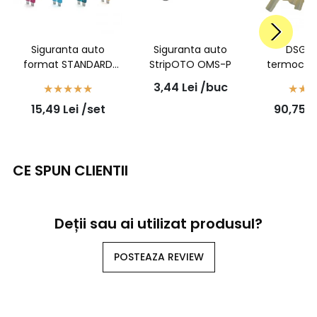
Siguranta auto
Siguranta auto
DSG1 
format STANDARD
StripOTO OMS-P
termocont
50buc/set
transparent
3,44
Lei
/buc
- 6/1,4 -
15,49
Lei
/set
90,75
L
buc
CE SPUN CLIENTII
Deții sau ai utilizat produsul?
POSTEAZA REVIEW