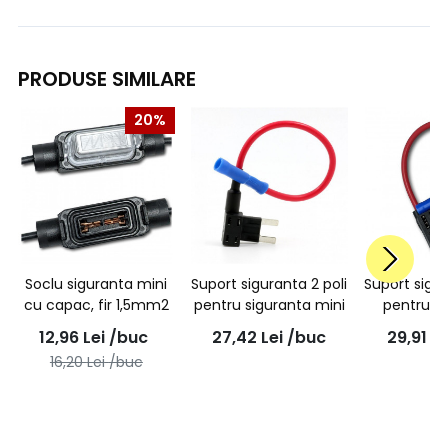
PRODUSE SIMILARE
20%
Soclu siguranta mini
Suport siguranta 2 poli
Suport sigur
cu capac, fir 1,5mm2
pentru siguranta mini
pentru s
stan
12,96
Lei
/buc
27,42
Lei
/buc
29,91
Le
16,20
Lei
/buc