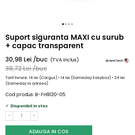
Suport siguranta MAXI cu surub
+ capac transparent
30,98
Lei
/buc
(TVA inclus)
38,72
Lei
/buc
Tarif livrare: 14 lei (Cargus) • 14 lei (Sameday Easybox) • 24 lei
(Sameday la adresa)
Cod produs:
B-FH9120-05
Disponibil in stoc
−
+
ADAUGA IN COS