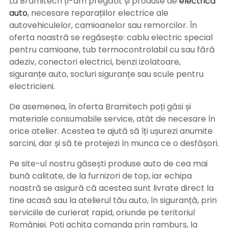
La Bramitech ți-am pregătit și produse de
electrică
auto
, necesare reparațiilor electrice ale
autovehiculelor, camioanelor sau remorcilor. În
oferta noastră se regăsește: cablu electric special
pentru camioane, tub termocontrolabil cu sau fără
adeziv, conectori electrici, benzi izolatoare,
siguranțe auto, socluri siguranțe sau scule pentru
electricieni.
De asemenea, în oferta Bramitech poți găsi și
materiale consumabile service, atât de necesare în
orice atelier. Acestea te ajută să îți ușurezi anumite
sarcini, dar și să te protejezi în munca ce o desfășori.
Pe site-ul nostru găsești produse auto de cea mai
bună calitate, de la furnizori de top, iar echipa
noastră se asigură că acestea sunt livrate direct la
tine acasă sau la atelierul tău auto, în siguranță, prin
serviciile de curierat rapid, oriunde pe teritoriul
României. Poți achita comanda prin ramburs, la