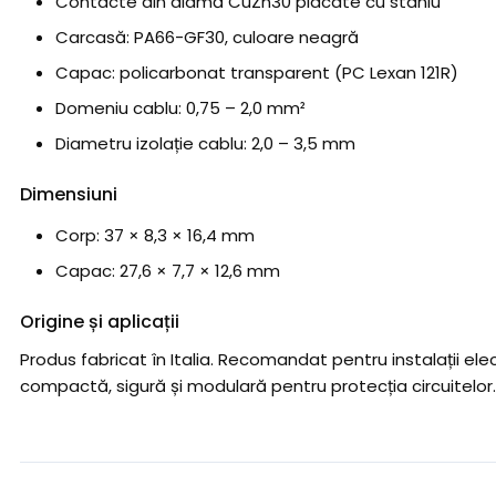
Contacte din alamă CuZn30 placate cu staniu
Carcasă: PA66-GF30, culoare neagră
Capac: policarbonat transparent (PC Lexan 121R)
Domeniu cablu: 0,75 – 2,0 mm²
Diametru izolație cablu: 2,0 – 3,5 mm
Dimensiuni
Corp: 37 × 8,3 × 16,4 mm
Capac: 27,6 × 7,7 × 12,6 mm
Origine și aplicații
Produs fabricat în Italia. Recomandat pentru instalații elec
compactă, sigură și modulară pentru protecția circuitelor.