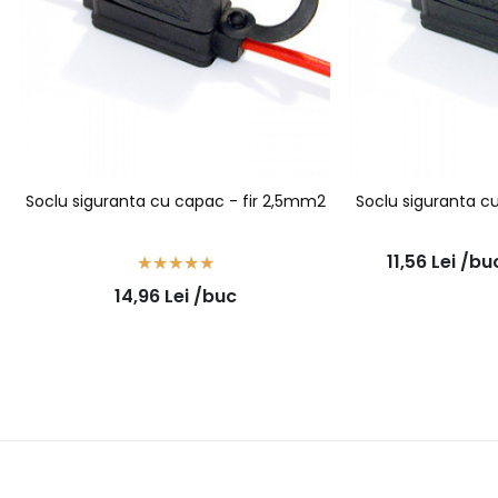
Soclu siguranta cu capac - fir 2,5mm2
Soclu siguranta c
11,56
Lei
/bu
14,96
Lei
/buc