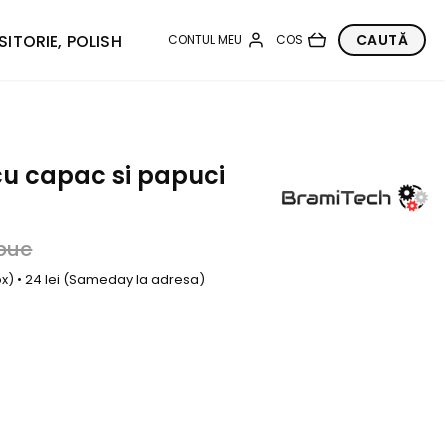
SITORIE, POLISH
cu capac si papuci
buc
box) • 24 lei (Sameday la adresa)