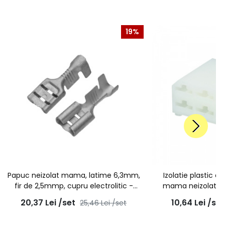
19%
Papuc neizolat mama, latime 6,3mm,
Izolatie plastic 
fir de 2,5mmp, cupru electrolitic -
mama neizolat cu 
100buc/set
10buc
20,37
Lei
/set
10,64
Lei
/set
25,46
Lei
/set