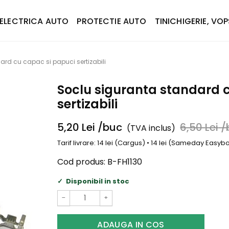
ELECTRICA AUTO
PROTECTIE AUTO
TINICHIGERIE, VOP
rd cu capac si papuci sertizabili
Soclu siguranta standard 
sertizabili
5,20
Lei
/buc
6,50
Lei
/
(TVA inclus)
Tarif livrare: 14 lei (Cargus) • 14 lei (Sameday Easy
Cod produs:
B-FH1130
Disponibil in stoc
−
+
ADAUGA IN COS