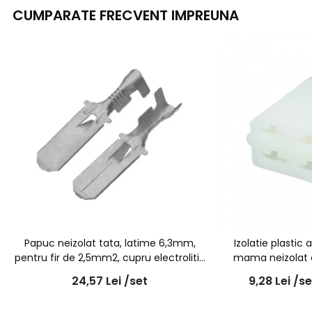
CUMPARATE FRECVENT IMPREUNA
Papuc neizolat tata, latime 6,3mm,
Izolatie plastic
pentru fir de 2,5mm2, cupru electrolitic
mama neizolat cu
- 100buc/set
10b
24,57
Lei
/set
9,28
Lei
/se