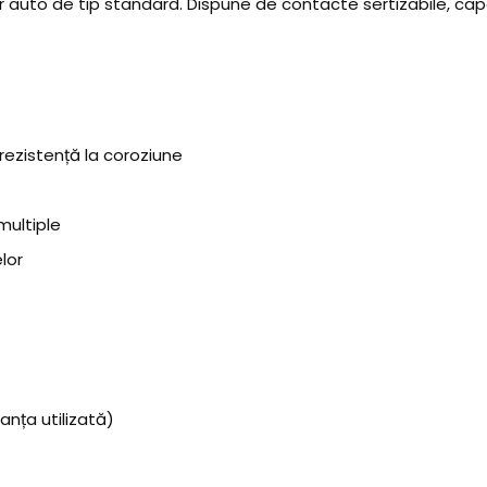
r auto de tip standard. Dispune de contacte sertizabile, cap
rezistență la coroziune
multiple
lor
anța utilizată)