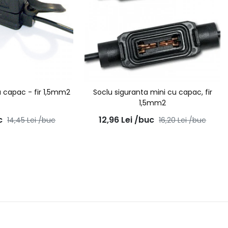
u capac - fir 1,5mm2
Soclu siguranta mini cu capac, fir
1,5mm2
c
12,96
Lei
/buc
14,45
Lei
/buc
16,20
Lei
/buc