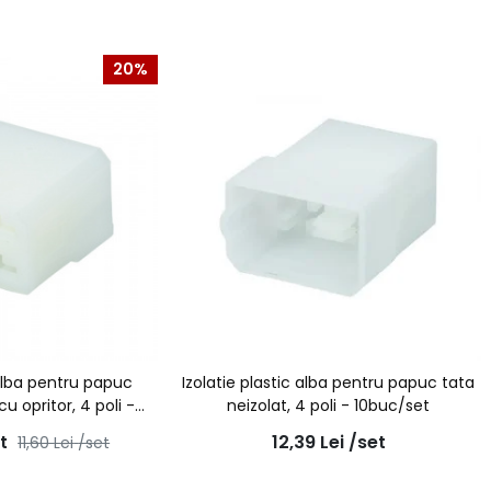
20%
 alba pentru papuc
Izolatie plastic alba pentru papuc tata
 opritor, 4 poli -
neizolat, 4 poli - 10buc/set
uc/set
t
12,39
Lei
/set
11,60
Lei
/set