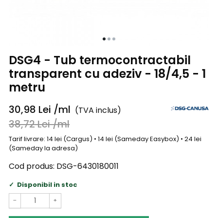
DSG4 - Tub termocontractabil
transparent cu adeziv - 18/4,5 - 1
metru
30,98
Lei
/ml
(TVA inclus)
38,72
Lei
/ml
Tarif livrare: 14 lei (Cargus) • 14 lei (Sameday Easybox) • 24 lei
(Sameday la adresa)
Cod produs:
DSG-6430180011
Disponibil in stoc
−
+