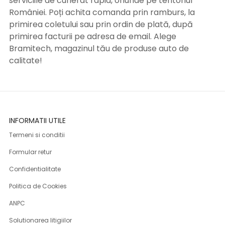
serviciile de curierat rapid, oriunde pe teritoriul
României. Poți achita comanda prin ramburs, la
primirea coletului sau prin ordin de plată, după
primirea facturii pe adresa de email. Alege
Bramitech, magazinul tău de produse auto de
calitate!
INFORMATII UTILE
Termeni si conditii
Formular retur
Confidentialitate
Politica de Cookies
ANPC
Solutionarea litigiilor