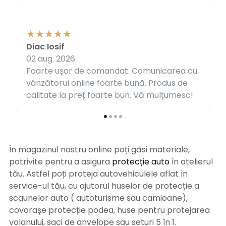
Diac Iosif
02 aug. 2026
Foarte ușor de comandat. Comunicarea cu
vânzătorul online foarte bună. Produs de
calitate la preț foarte bun. Vă mulțumesc!
În magazinul nostru online poți găsi materiale,
potrivite pentru a asigura
protecție auto
î
n atelierul
tău. Astfel poți proteja autovehiculele aflat în
service-ul tău, cu ajutorul huselor de protecție a
scaunelor auto ( autoturisme sau camioane),
covorașe protecție podea, huse pentru protejarea
volanului, saci de anvelope sau seturi 5 în 1.