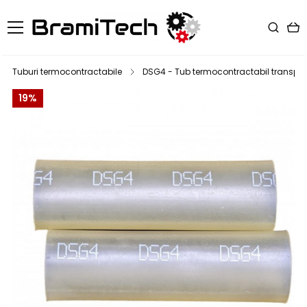
Tuburi termocontractabile
DSG4 - Tub termocontractabil transpare
19%