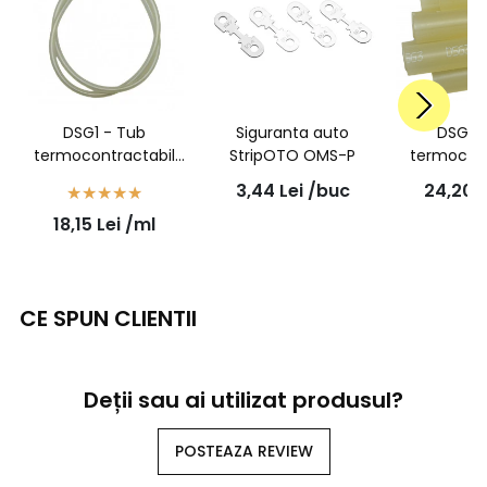
DSG1 - Tub
Siguranta auto
DSG3 
termocontractabil
StripOTO OMS-P
termocont
transparent cu adeziv
transparent
3,44
Lei
/buc
24,20
L
- 6/1,4 - 1 metru
- 12/2,5 
18,15
Lei
/ml
CE SPUN CLIENTII
Deții sau ai utilizat produsul?
POSTEAZA REVIEW