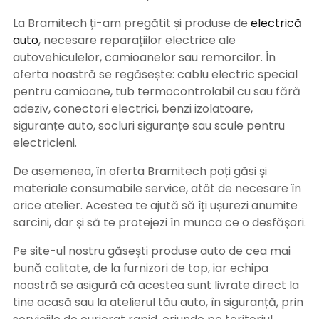
La Bramitech ți-am pregătit și produse de
electrică
auto
, necesare reparațiilor electrice ale
autovehiculelor, camioanelor sau remorcilor. În
oferta noastră se regăsește: cablu electric special
pentru camioane, tub termocontrolabil cu sau fără
adeziv, conectori electrici, benzi izolatoare,
siguranțe auto, socluri siguranțe sau scule pentru
electricieni.
De asemenea, în oferta Bramitech poți găsi și
materiale consumabile service, atât de necesare în
orice atelier. Acestea te ajută să îți ușurezi anumite
sarcini, dar și să te protejezi în munca ce o desfășori.
Pe site-ul nostru găsești produse auto de cea mai
bună calitate, de la furnizori de top, iar echipa
noastră se asigură că acestea sunt livrate direct la
tine acasă sau la atelierul tău auto, în siguranță, prin