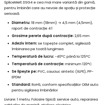
SpliceMelt DSG4 e cea mai mare variantă din gamă,
pentru îmbinări care au nevoie de spațiu și protecție
serioasă.
Diametru:
18 mm (18mm) → 4,5 mm (4,5mm),
raport de contracție 4:1
Grosime perete după contracție:
2,65 mm
Adeziv intern:
se topește complet, sigilează
îmbinarea pe toată lungimea
Temperatură de lucru:
-40°C până la 125°C
Temperatură de contracție:
minimum 120°C
Se lipește pe:
PVC, cauciuc sintetic (XLPE), PP-
EPDM
Standard:
RoHS, conform specificațiilor OEM auto
pentru sigilarea îmbinărilor
Livrare: 1 metru. Folosire tipică: service auto, repararea
cablurilor de mașină, ateliere electrice.