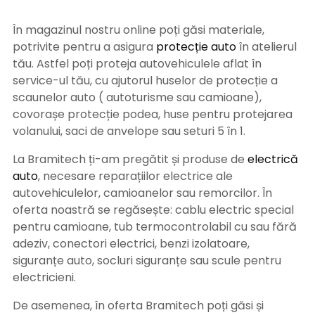
În magazinul nostru online poți găsi materiale,
potrivite pentru a asigura
protecție auto
î
n atelierul
tău. Astfel poți proteja autovehiculele aflat în
service-ul tău, cu ajutorul huselor de protecție a
scaunelor auto ( autoturisme sau camioane),
covorașe protecție podea, huse pentru protejarea
volanului, saci de anvelope sau seturi 5 în 1.
La Bramitech ți-am pregătit și produse de
electrică
auto
, necesare reparațiilor electrice ale
autovehiculelor, camioanelor sau remorcilor. În
oferta noastră se regăsește: cablu electric special
pentru camioane, tub termocontrolabil cu sau fără
adeziv, conectori electrici, benzi izolatoare,
siguranțe auto, socluri siguranțe sau scule pentru
electricieni.
De asemenea, în oferta Bramitech poți găsi și