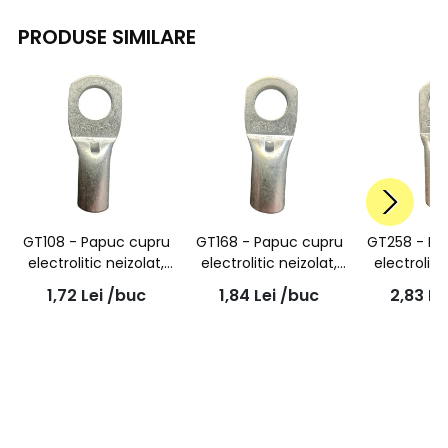
PRODUSE SIMILARE
GT108 - Papuc cupru
GT168 - Papuc cupru
GT258 - Pa
electrolitic neizolat,
electrolitic neizolat,
electroliti
cu gaura surub M8,
cu gaura surub M8,
cu gaura 
1,72
Lei
/buc
1,84
Lei
/buc
2,83
Le
pentru fir de 10mmp
pentru fir de 16mmp
pentru fir