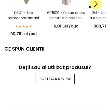
DSG1 - Tub
GT5010 - Papuc cupru
2x1 - Cabl
termocontractabil
electrolitic neizolat,
auto, plat, 
transparent cu adeziv
cu gaura surub M10,
2x1 mmp, 
6,01
Lei
/buc
303,71
L
- 6/1,4 - set 100
pentru fir de 50mmp
90,75
Lei
/set
bucati
CE SPUN CLIENTII
Deții sau ai utilizat produsul?
POSTEAZA REVIEW