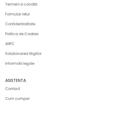
Termeni si conditii
Formular retur
Confidentialitate
Politica de Cookies
ANPC
Solutionarea litigiilor
Informatii legale
ASISTENTA
Contact
Cum cumpar
Cum platesc
Livrarea produselor
Returnare produse