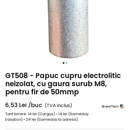
GT508 - Papuc cupru electrolitic
neizolat, cu gaura surub M8,
pentru fir de 50mmp
6,53
Lei
/buc
(TVA inclus)
Tarif livrare: 14 lei (Cargus) • 14 lei (Sameday
Easybox) • 24 lei (Sameday la adresa)