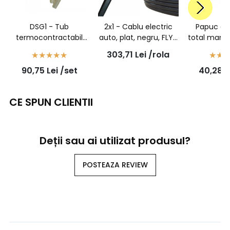
DSG1 - Tub
2x1 - Cablu electric
Papuc aut
termocontractabil
auto, plat, negru, FLYY
total mama
transparent cu adeziv
2x1 mmp, rola 50ml
2,5 - 10
303,71
Lei
/rola
- 6/1,4 - set 100
90,75
Lei
/set
40,28
L
bucati
CE SPUN CLIENTII
Deții sau ai utilizat produsul?
POSTEAZA REVIEW