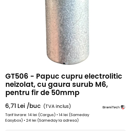
GT506 - Papuc cupru electrolitic
neizolat, cu gaura surub M6,
pentru fir de 50mmp
6,71
Lei
/buc
(TVA inclus)
Tarif livrare: 14 lei (Cargus) • 14 lei (Sameday
Easybox) • 24 lei (Sameday la adresa)