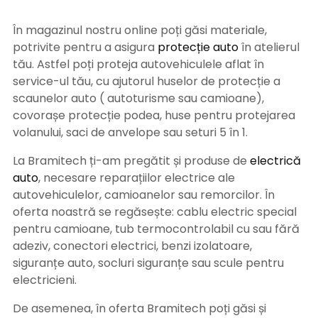
În magazinul nostru online poți găsi materiale,
potrivite pentru a asigura
protecție auto
î
n atelierul
tău. Astfel poți proteja autovehiculele aflat în
service-ul tău, cu ajutorul huselor de protecție a
scaunelor auto ( autoturisme sau camioane),
covorașe protecție podea, huse pentru protejarea
volanului, saci de anvelope sau seturi 5 în 1.
La Bramitech ți-am pregătit și produse de
electrică
auto
, necesare reparațiilor electrice ale
autovehiculelor, camioanelor sau remorcilor. În
oferta noastră se regăsește: cablu electric special
pentru camioane, tub termocontrolabil cu sau fără
adeziv, conectori electrici, benzi izolatoare,
siguranțe auto, socluri siguranțe sau scule pentru
electricieni.
De asemenea, în oferta Bramitech poți găsi și