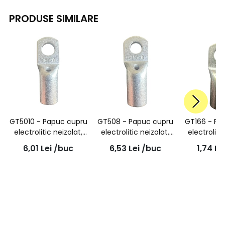
PRODUSE SIMILARE
GT5010 - Papuc cupru
GT508 - Papuc cupru
GT166 - Pa
electrolitic neizolat,
electrolitic neizolat,
electroliti
cu gaura surub M10,
cu gaura surub M8,
cu gaura 
6,01
Lei
/buc
6,53
Lei
/buc
1,74
Le
pentru fir de 50mmp
pentru fir de 50mmp
pentru fir