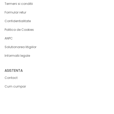
Termeni si conditii
Formular retur
Confidentialitate
Politica de Cookies
ANPC
Solutionarea litigiilor
Informatii legale
ASISTENTA
Contact
Cum cumpar
Cum platesc
Livrarea produselor
Returnare produse