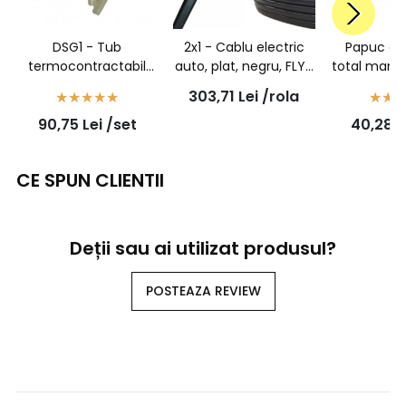
DSG1 - Tub
2x1 - Cablu electric
Papuc aut
termocontractabil
auto, plat, negru, FLYY
total mama
transparent cu adeziv
2x1 mmp, rola 50ml
2,5 - 10
303,71
Lei
/rola
- 6/1,4 - set 100
90,75
Lei
/set
40,28
L
bucati
CE SPUN CLIENTII
Deții sau ai utilizat produsul?
POSTEAZA REVIEW