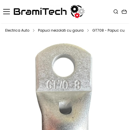
Electrica Auto
Papuci neizolati cu gaura
GT708 - Papuc cupru e