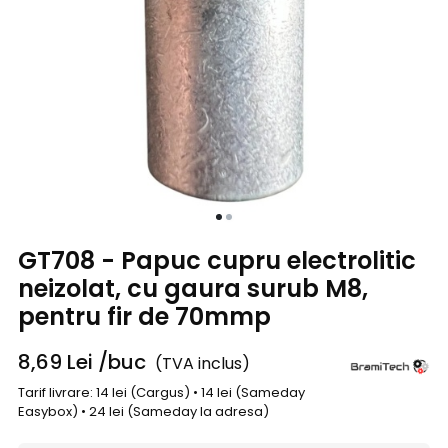
GT708 - Papuc cupru electrolitic
neizolat, cu gaura surub M8,
pentru fir de 70mmp
8,69
Lei
/buc
(TVA inclus)
Tarif livrare: 14 lei (Cargus) • 14 lei (Sameday
Easybox) • 24 lei (Sameday la adresa)