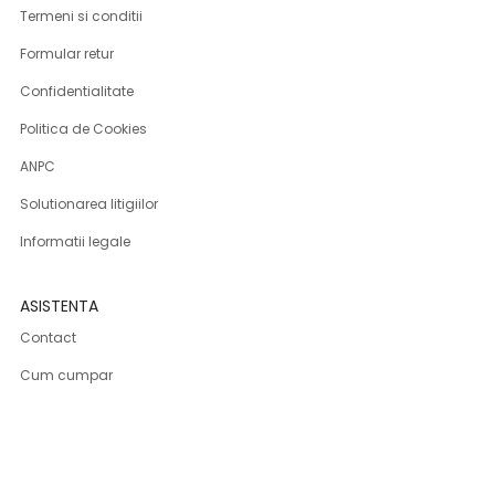
Termeni si conditii
Formular retur
Confidentialitate
Politica de Cookies
ANPC
Solutionarea litigiilor
Informatii legale
ASISTENTA
Contact
Cum cumpar
Cum platesc
Livrarea produselor
Returnare produse