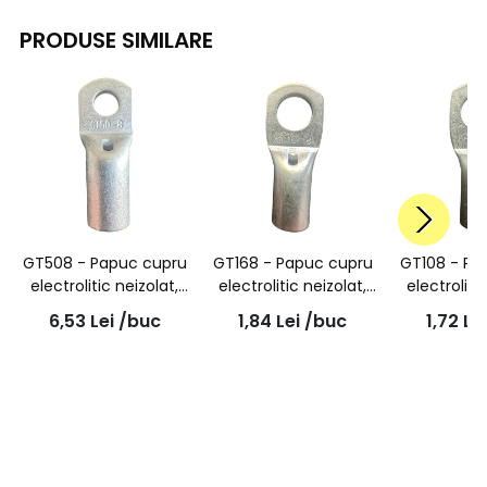
PRODUSE SIMILARE
GT508 - Papuc cupru
GT168 - Papuc cupru
GT108 - Pa
electrolitic neizolat,
electrolitic neizolat,
electroliti
cu gaura surub M8,
cu gaura surub M8,
cu gaura 
6,53
Lei
/buc
1,84
Lei
/buc
1,72
Le
pentru fir de 50mmp
pentru fir de 16mmp
pentru fir