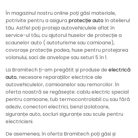
În magazinul nostru online poți găsi materiale,
potrivite pentru a asigura
protecție auto
î
n atelierul
tău. Astfel poți proteja autovehiculele aflat în
service-ul tău, cu ajutorul huselor de protecție a
scaunelor auto ( autoturisme sau camioane),
covorașe protecție podea, huse pentru protejarea
volanului, saci de anvelope sau seturi 5 în 1.
La Bramitech ți-am pregătit și produse de
electrică
auto
, necesare reparațiilor electrice ale
autovehiculelor, camioanelor sau remorcilor. În
oferta noastră se regăsește: cablu electric special
pentru camioane, tub termocontrolabil cu sau fără
adeziv, conectori electrici, benzi izolatoare,
siguranțe auto, socluri siguranțe sau scule pentru
electricieni.
De asemenea, în oferta Bramitech poți găsi și